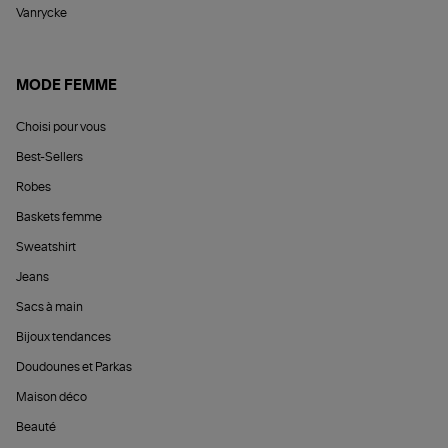
Vanrycke
MODE FEMME
Choisi pour vous
Best-Sellers
Robes
Baskets femme
Sweatshirt
Jeans
Sacs à main
Bijoux tendances
Doudounes et Parkas
Maison déco
Beauté