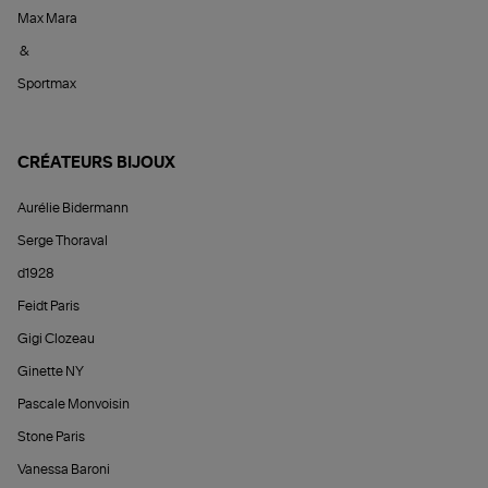
Max Mara
&
Sportmax
CRÉATEURS BIJOUX
Aurélie Bidermann
Serge Thoraval
d1928
Feidt Paris
Gigi Clozeau
Ginette NY
Pascale Monvoisin
Stone Paris
Vanessa Baroni