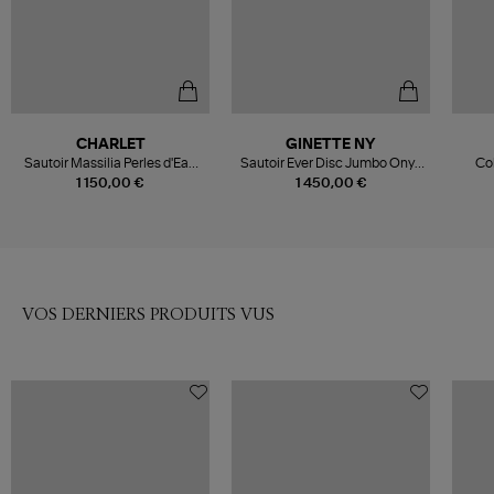
CHARLET
GINETTE NY
Sautoir Massilia Perles d'Eau
Sautoir Ever Disc Jumbo Onyx
Col
Douce Or Jaune
Or Rose
1 150,00 €
1 450,00 €
VOS DERNIERS PRODUITS VUS