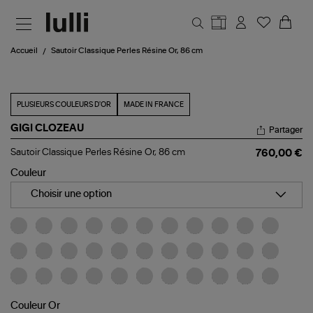
Aller au contenu principal
Accueil
Sautoir Classique Perles Résine Or, 86 cm
PLUSIEURS COULEURS D'OR
MADE IN FRANCE
GIGI CLOZEAU
Partager
Sautoir
Sautoir Classique Perles Résine Or, 86 cm
760,00 €
Classique
Perles
Couleur
Résine
Or,
Choisir une option
86
cm
Couleur Or