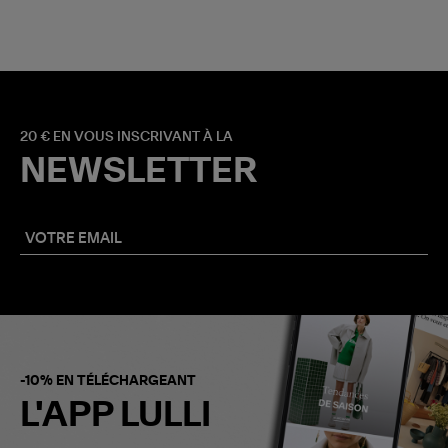
20 € EN VOUS INSCRIVANT À LA
NEWSLETTER
-10% EN TÉLÉCHARGEANT
L'APP LULLI