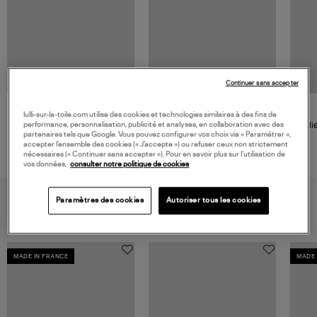
Continuer sans accepter
GIGI CLOZEAU
lulli-sur-la-toile.com utilise des cookies et technologies similaires à des fins de
performance, personnalisation, publicité et analyses, en collaboration avec des
Bracelet Perles Resine 17cm Or
Colli
partenaires tels que Google. Vous pouvez configurer vos choix via « Paramétrer »,
accepter l’ensemble des cookies (« J’accepte ») ou refuser ceux non strictement
245,00 €
nécessaires (« Continuer sans accepter »). Pour en savoir plus sur l’utilisation de
vos données,
consulter notre politique de cookies
VOUS AIMEREZ AUSSI
Paramètres des cookies
Autoriser tous les cookies
MADE IN FRANCE
MADE 