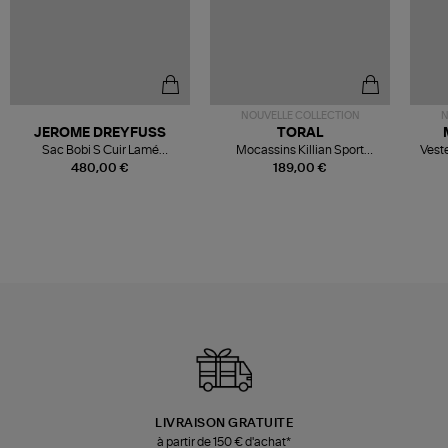
NOUVELLE COLLECTION
N
JEROME DREYFUSS
TORAL
Sac Bobi S Cuir Lamé
Mocassins Killian Sport
Veste
Champagne
Mousse
480,00 €
189,00 €
LIVRAISON GRATUITE
à partir de 150 € d'achat*