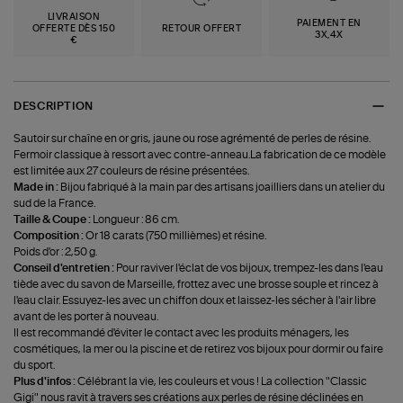
LIVRAISON
PAIEMENT EN
OFFERTE DÈS 150
RETOUR OFFERT
3X,4X
€
DESCRIPTION
Sautoir sur chaîne en or gris, jaune ou rose agrémenté de perles de résine.
Fermoir classique à ressort avec contre-anneau.La fabrication de ce modèle
est limitée aux 27 couleurs de résine présentées.
Made in :
Bijou fabriqué à la main par des artisans joailliers dans un atelier du
sud de la France.
Taille & Coupe :
Longueur : 86 cm.
Composition :
Or 18 carats (750 millièmes) et résine.
Poids d'or : 2,50 g.
Conseil d'entretien :
Pour raviver l'éclat de vos bijoux, trempez-les dans l'eau
tiède avec du savon de Marseille, frottez avec une brosse souple et rincez à
l'eau clair. Essuyez-les avec un chiffon doux et laissez-les sécher à l'air libre
avant de les porter à nouveau.
Il est recommandé d'éviter le contact avec les produits ménagers, les
cosmétiques, la mer ou la piscine et de retirez vos bijoux pour dormir ou faire
du sport.
Plus d'infos :
Célébrant la vie, les couleurs et vous ! La collection "Classic
Gigi" nous ravit à travers ses créations aux perles de résine déclinées en