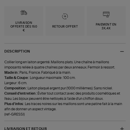
LIVRAISON
PAIEMENT EN
OFFERTE DÈS 150
RETOUR OFFERT
3X,4X
€
DESCRIPTION
Collier long en laiton argenté. Maillons plats. Une chaîne à maillons
imposants reliée à quatre chaînes par deux anneaux. Fermoir à ressort.
Made in :
Paris, France. Fabriqué à la main.
Taille & Coupe :
Longueur maximale : 100 cm.
Largeur : 6 cm.
Composition :
Laiton plaqué argent pur (1000 millièmes). Sans nickel.
Conseil d'entretien :
Éviter tout contact avec des produits cosmétiques et
l'eau. Les bijoux peuvent être nettoyés à l'aide d'un chiffon doux.
Plus d'infos :
Les traces noires sur les maillons sont une patine fait à la main
afin de donner un aspect vintage.
(ref-GRESSI)
LIVRAISON ET RETOUR