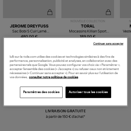
NOUVELLE COLLECTION
N
JEROME DREYFUSS
TORAL
Sac Bobi S Cuir Lamé
Mocassins Killian Sport
Veste
Champagne
Mousse
480,00 €
189,00 €
Continuer sans accepter
lulli-sur-la-toile.com utilise des cookies et technologies similaires à des fins de
performance, personnalisation, publicité et analyses, en collaboration avec des
partenaires tels que Google. Vous pouvez configurer vos choix via « Paramétrer »,
accepter l’ensemble des cookies (« J’accepte ») ou refuser ceux non strictement
nécessaires (« Continuer sans accepter »). Pour en savoir plus sur l’utilisation de
vos données,
consulter notre politique de cookies
Paramètres des cookies
Autoriser tous les cookies
LIVRAISON GRATUITE
à partir de 150 € d'achat*