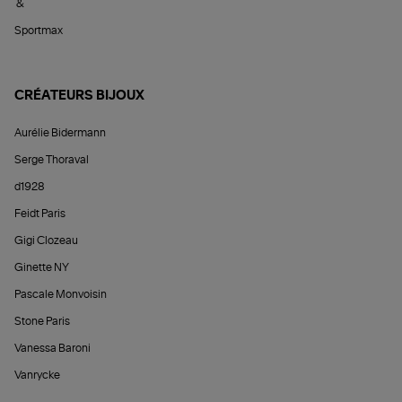
&
Sportmax
CRÉATEURS BIJOUX
Aurélie Bidermann
Serge Thoraval
d1928
Feidt Paris
Gigi Clozeau
Ginette NY
Pascale Monvoisin
Stone Paris
Vanessa Baroni
Vanrycke