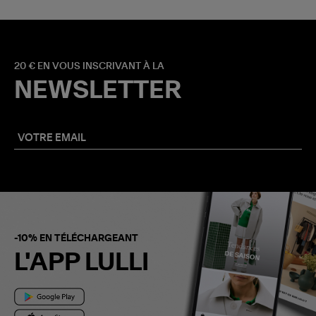
20 € EN VOUS INSCRIVANT À LA
NEWSLETTER
-10% EN TÉLÉCHARGEANT
L'APP LULLI