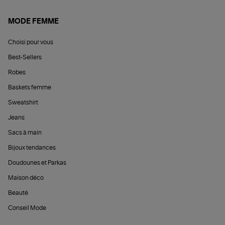
MODE FEMME
Choisi pour vous
Best-Sellers
Robes
Baskets femme
Sweatshirt
Jeans
Sacs à main
Bijoux tendances
Doudounes et Parkas
Maison déco
Beauté
Conseil Mode