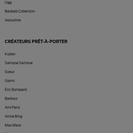
Ugg
Baobab Collection
Assouline
CRÉATEURS PRÊT-À-PORTER
Kujten
Samsoe Samsoe
Soeur
Ganni
Éric Bompard
Barbour
Ami Paris
Anine Bing
Max Mara