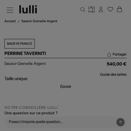
Aller au contenu principal
Accueil
Sautoir Grenelle Argent
MADE IN FRANCE
PERRINE TAVERNITI
Partager
Sautoir
Sautoir Grenelle Argent
540,00 €
Grenelle
Argent
Guide des tailles
Taille
unique
Épuisé
VOTRE CONSEILLÈRE LULLI
Une question sur ce produit ?