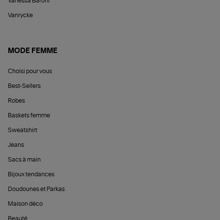
Vanessa Baroni
Vanrycke
MODE FEMME
Choisi pour vous
Best-Sellers
Robes
Baskets femme
Sweatshirt
Jeans
Sacs à main
Bijoux tendances
Doudounes et Parkas
Maison déco
Beauté