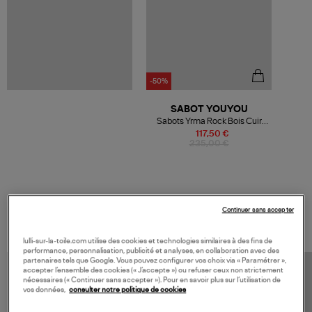
-50%
SABOT YOUYOU
Sabots Yrma Rock Bois Cuir
Brique
117,50 €
235,00 €
VOS DERNIERS PRODUITS VUS
Continuer sans accepter
lulli-sur-la-toile.com utilise des cookies et technologies similaires à des fins de
performance, personnalisation, publicité et analyses, en collaboration avec des
partenaires tels que Google. Vous pouvez configurer vos choix via « Paramétrer »,
accepter l’ensemble des cookies (« J’accepte ») ou refuser ceux non strictement
nécessaires (« Continuer sans accepter »). Pour en savoir plus sur l’utilisation de
vos données,
consulter notre politique de cookies