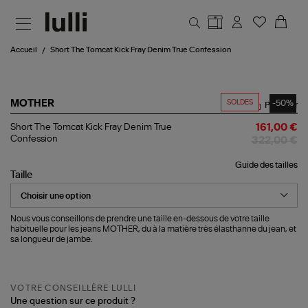
Aller au contenu principal
Accueil
Short The Tomcat Kick Fray Denim True Confession
SOLDES
-50%
MOTHER
Partager
Short
Short The Tomcat Kick Fray Denim True
161,00 €
The
Confession
322,00 €
Tomcat
Kick
Guide des tailles
Fray
Taille
Denim
True
Confession
Nous vous conseillons de prendre une taille en-dessous de votre taille
habituelle pour les jeans MOTHER, du à la matière très élasthanne du jean, et
sa longueur de jambe.
VOTRE CONSEILLÈRE LULLI
Une question sur ce produit ?