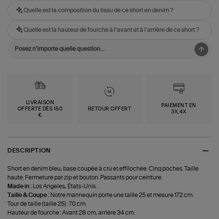
Quelle est la composition du tissu de ce short en denim ?
Quelle est la hauteur de fourche à l'avant et à l'arrière de ce short ?
LIVRAISON
PAIEMENT EN
OFFERTE DÈS 150
RETOUR OFFERT
3X,4X
€
DESCRIPTION
Short en denim bleu, base coupée à cru et effilochée. Cinq poches. Taille
haute. Fermeture par zip et bouton. Passants pour ceinture.
Made in :
Los Angeles, États-Unis.
Taille & Coupe :
Notre mannequin porte une taille 25 et mesure 172 cm.
Tour de taille (taille 25) : 70 cm.
Hauteur de fourche : Avant 28 cm, arrière 34 cm.