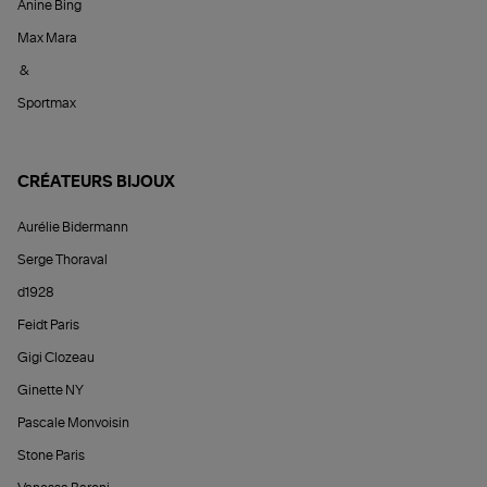
Anine Bing
Max Mara
&
Sportmax
CRÉATEURS BIJOUX
Aurélie Bidermann
Serge Thoraval
d1928
Feidt Paris
Gigi Clozeau
Ginette NY
Pascale Monvoisin
Stone Paris