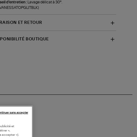
eil d'entretien :
Lavage délicat à 30°.
f-VANESSATOPGLITBLK)
VRAISON ET RETOUR
SPONIBILITÉ BOUTIQUE
ntinuer sans accepter
ublicité et
étrer »,
s accepter »).