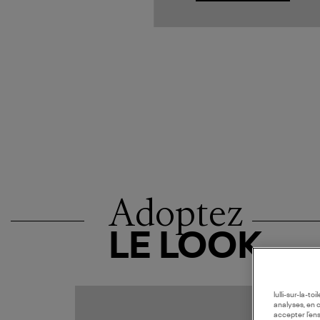
Adoptez
LE LOOK
lulli-sur-la-t
MADE I
analyses, en 
accepter l’en