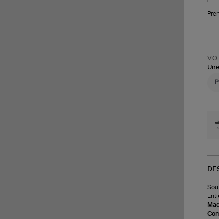
Pren
VOT
Une
DE
Sout
Enti
Made
Com