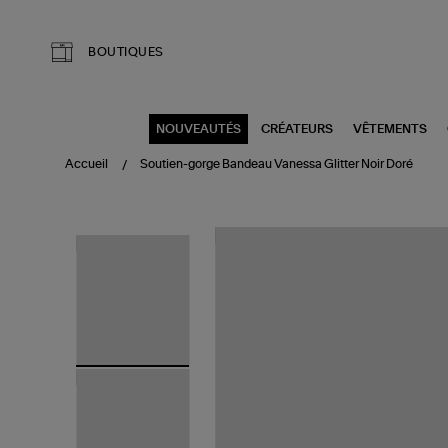
Aller au contenu principal
BOUTIQUES
NOUVEAUTÉS
CRÉATEURS
VÊTEMENTS
Accueil
Soutien-gorge Bandeau Vanessa Glitter Noir Doré