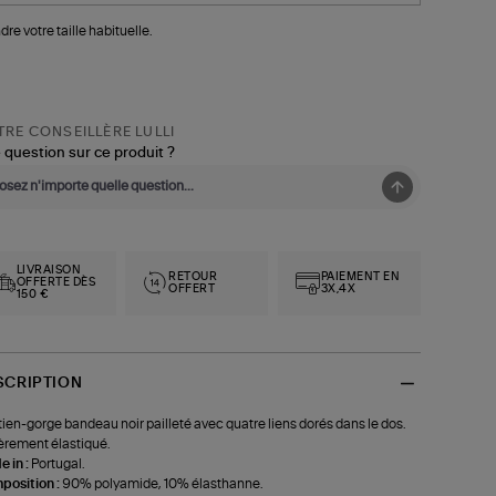
dre votre taille habituelle.
RE CONSEILLÈRE LULLI
 question sur ce produit ?
LIVRAISON
RETOUR
PAIEMENT EN
OFFERTE DÈS
OFFERT
3X,4X
150 €
SCRIPTION
ien-gorge bandeau noir pailleté avec quatre liens dorés dans le dos.
èrement élastiqué.
 in :
Portugal.
position :
90% polyamide, 10% élasthanne.