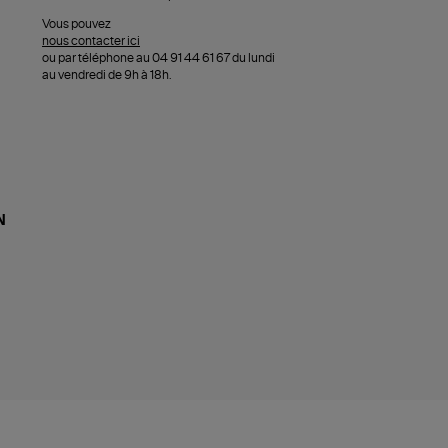
Vous pouvez
nous contacter ici
ou par téléphone au 04 91 44 61 67 du lundi
au vendredi de 9h à 18h.
N