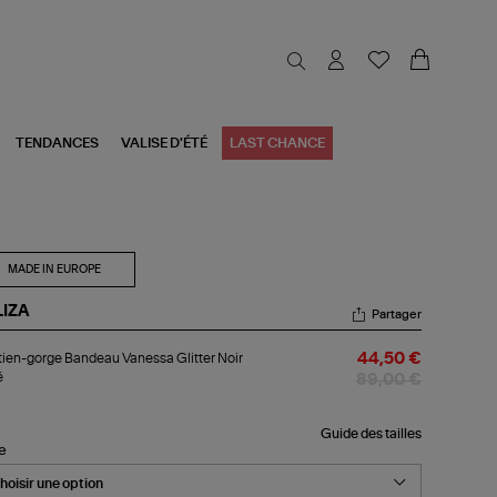
TENDANCES
VALISE D'ÉTÉ
LAST CHANCE
MADE IN EUROPE
LIZA
Partager
tien-
ien-gorge Bandeau Vanessa Glitter Noir
44,50 €
rge
é
ndeau
89,00 €
nessa
tter
r
Guide des tailles
le
ré