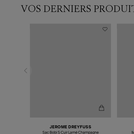
VOS DERNIERS PRODUI
T
JEROME DREYFUSS
k
Sac Bobi S Cuir Lamé Champagne
M