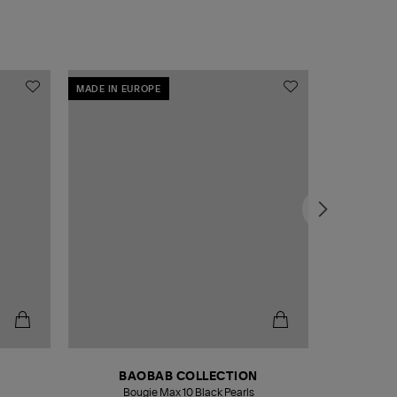
MADE IN EUROPE
MADE IN EU
BAOBAB COLLECTION
Bougie Max 10 Black Pearls
Paréo Fou