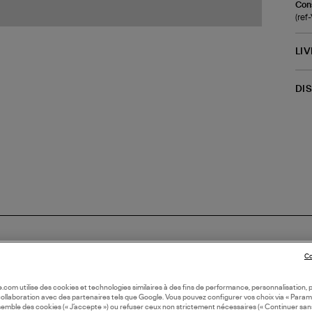
Cons
(re
LI
DI
Co
oile.com utilise des cookies et technologies similaires à des fins de performance, personnalisation, p
N EUROPE
collaboration avec des partenaires tels que Google. Vous pouvez configurer vos choix via « Param
semble des cookies (« J’accepte ») ou refuser ceux non strictement nécessaires (« Continuer san