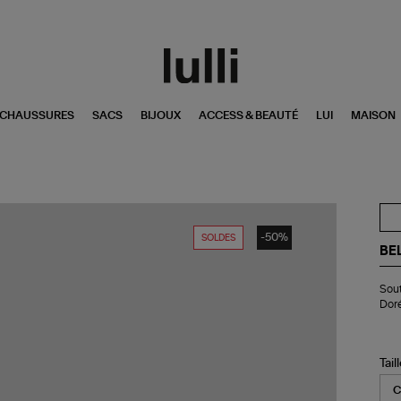
CHAUSSURES
SACS
BIJOUX
ACCESS & BEAUTÉ
LUI
MAISON
-50%
SOLDES
BE
Sou
Sout
go
Dor
Ba
Va
Gli
Noi
Tail
Do