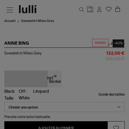
Aller au contenu principal
Accueil
Sweatshirt Miles Grey
SOLDES
-40%
ANINE BING
Partager
Sweatshirt
Sweatshirt Miles Grey
132,00 €
Miles
220,00 €
Grey
+
5
Voir plus
Guide des tailles
Taille
Prendre votre taille habituelle.
AJOUTER AU PANIER