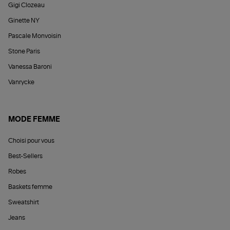
Gigi Clozeau
Ginette NY
Pascale Monvoisin
Stone Paris
Vanessa Baroni
Vanrycke
MODE FEMME
Choisi pour vous
Best-Sellers
Robes
Baskets femme
Sweatshirt
Jeans