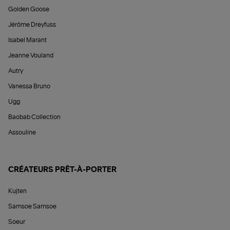
Golden Goose
Jérôme Dreyfuss
Isabel Marant
Jeanne Vouland
Autry
Vanessa Bruno
Ugg
Baobab Collection
Assouline
CRÉATEURS PRÊT-À-PORTER
Kujten
Samsoe Samsoe
Soeur