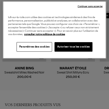
Continuer sans accepter
MADE IN EUROPE
MADE 
lulli-sur-la-toile.com utilise des cookies et technologies similaires à des fins de
performance, personnalisation, publicité et analyses, en collaboration avec des
partenaires tels que Google. Vous pouvez configurer vos choix via « Paramétrer »,
accepter l’ensemble des cookies (« J’accepte ») ou refuser ceux non strictement
nécessaires (« Continuer sans accepter »). Pour en savoir plus sur l’utilisation de
vos données,
consulter notre politique de cookies
Paramètres des cookies
Autoriser tous les cookies
ANINE BING
MARANT ÉTOILE
DR
Sweatshirt Miles Washed Noir
Sweat Shirt Millyny Ecru
Swe
200,00 €
250,00 €
VOS DERNIERS PRODUITS VUS