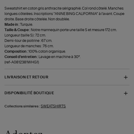
Sweatshirt en coton gris anthracite sérigraphié. Col rond côtelé. Manches
longues côtelées. Inscriptions "ANINE BING CALIFORNIA" à l'avant. Coupe
droite. Base droite côtelée. Non doublée.
Made in :
Turquie.
Taille & Coupe :
Notre mannequin porte une taille S et mesure 172 cm.
Longueur (taille S) : 72 cm.
Demi-tour de poitrine : 67 cm.
Longueur de manches : 76 cm.
Composition :
100% coton organique.
Conseil d'entretien :
Lavage en machine à 30°.
(ref-A0812381WHG1)
LIVRAISON ET RETOUR
DISPONIBILITÉ BOUTIQUE
SWEATSHIRTS
Collections similaires :