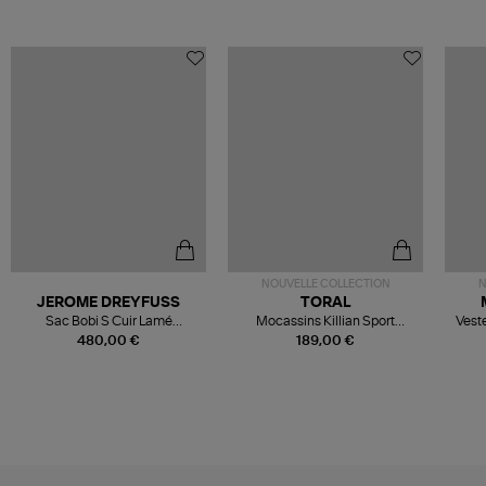
NOUVELLE COLLECTION
N
JEROME DREYFUSS
TORAL
Sac Bobi S Cuir Lamé
Mocassins Killian Sport
Veste
Champagne
Mousse
480,00 €
189,00 €