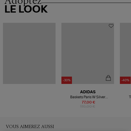
Adoptez
LE LOOK
-30%
-40%
ADIDAS
Baskets Paris W Silver
T
Met./Aurora Ivy/Cream White
77,00 €
110,00 €
VOUS AIMEREZ AUSSI