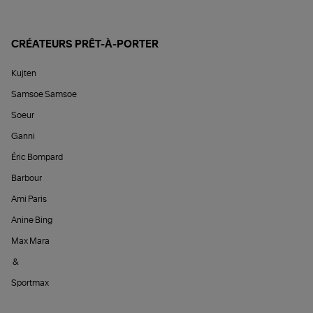
CRÉATEURS PRÊT-À-PORTER
Kujten
Samsoe Samsoe
Soeur
Ganni
Éric Bompard
Barbour
Ami Paris
Anine Bing
Max Mara
&
Sportmax