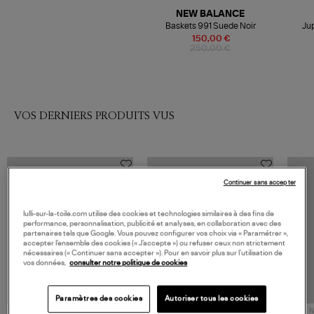
NEW BALANCE
Baskets 991 Suede Noir
Jup
150,00 €
250,00 €
VOS DERNIERS PRODUITS VUS
Continuer sans accepter
lulli-sur-la-toile.com utilise des cookies et technologies similaires à des fins de
performance, personnalisation, publicité et analyses, en collaboration avec des
partenaires tels que Google. Vous pouvez configurer vos choix via « Paramétrer »,
accepter l’ensemble des cookies (« J’accepte ») ou refuser ceux non strictement
nécessaires (« Continuer sans accepter »). Pour en savoir plus sur l’utilisation de
vos données,
consulter notre politique de cookies
Paramètres des cookies
Autoriser tous les cookies
NOUVELLE COLLECTION
N