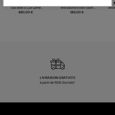
JEROME DREYFUSS
TORAL
Sac Bobi S Cuir Lamé
Mocassins Killian Sport
Veste
Champagne
Mousse
480,00 €
189,00 €
LIVRAISON GRATUITE
à partir de 150€ d'achats*