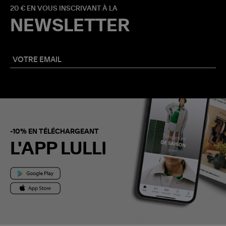
20 € EN VOUS INSCRIVANT À LA
NEWSLETTER
-10% EN TÉLÉCHARGEANT
L'APP LULLI