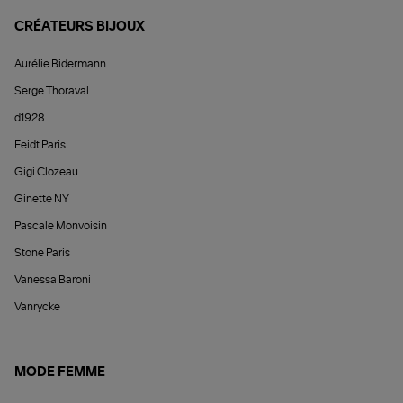
CRÉATEURS BIJOUX
Aurélie Bidermann
Serge Thoraval
d1928
Feidt Paris
Gigi Clozeau
Ginette NY
Pascale Monvoisin
Stone Paris
Vanessa Baroni
Vanrycke
MODE FEMME