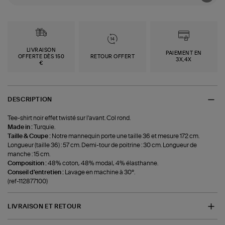
LIVRAISON
PAIEMENT EN
OFFERTE DÈS 150
RETOUR OFFERT
3X,4X
€
DESCRIPTION
Tee-shirt noir effet twisté sur l'avant. Col rond.
Made in :
Turquie.
Taille & Coupe :
Notre mannequin porte une taille 36 et mesure 172 cm.
Longueur (taille 36) : 57 cm. Demi-tour de poitrine : 30 cm. Longueur de
manche : 15 cm.
Composition :
48% coton, 48% modal, 4% élasthanne.
Conseil d'entretien :
Lavage en machine à 30°.
(ref-112877100)
LIVRAISON ET RETOUR