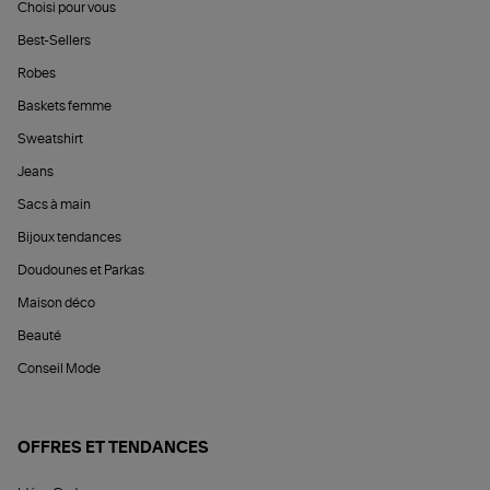
Choisi pour vous
Best-Sellers
Robes
Baskets femme
Sweatshirt
Jeans
Sacs à main
Bijoux tendances
Doudounes et Parkas
Maison déco
Beauté
Conseil Mode
OFFRES ET TENDANCES