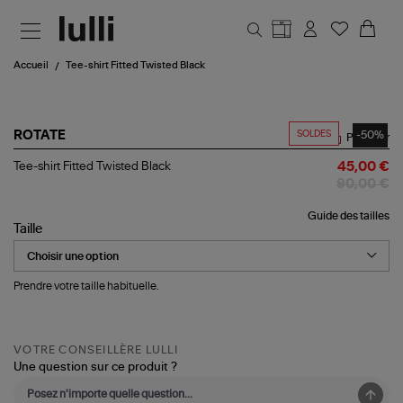
Aller au contenu principal
Accueil
Tee-shirt Fitted Twisted Black
SOLDES
-50%
ROTATE
Partager
Tee-
Tee-shirt Fitted Twisted Black
45,00 €
shirt
90,00 €
Fitted
Twisted
Guide des tailles
Black
Taille
Prendre votre taille habituelle.
VOTRE CONSEILLÈRE LULLI
Une question sur ce produit ?