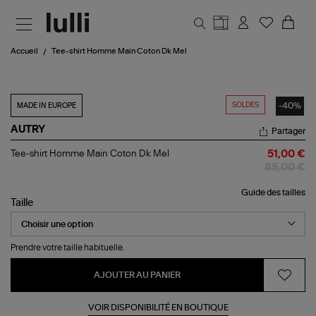
Aller au contenu principal
Accueil
Tee-shirt Homme Main Coton Dk Mel
SOLDES
-40%
MADE IN EUROPE
AUTRY
Partager
Tee-
Tee-shirt Homme Main Coton Dk Mel
51,00 €
shirt
85,00 €
Homme
Main
Guide des tailles
Coton
Taille
Dk
Mel
Prendre votre taille habituelle.
AJOUTER AU PANIER
VOIR DISPONIBILITÉ EN BOUTIQUE