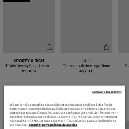
SPORTY & RICH
LULLI
T-Shirt Beverly Script Heather
Tee-shirt Lulli New Logo Blanc
Te
Gray
85,00 €
45,00 €
Continuer sans accepter
VOS DERNIERS PRODUITS VUS
lulli-sur-la-toile.com utilise des cookies et technologies similaires à des fins de
performance, personnalisation, publicité et analyses, en collaboration avec des
partenaires tels que Google. Vous pouvez configurer vos choix via « Paramétrer »,
accepter l’ensemble des cookies (« J’accepte ») ou refuser ceux non strictement
nécessaires (« Continuer sans accepter »). Pour en savoir plus sur l’utilisation de
vos données,
consulter notre politique de cookies