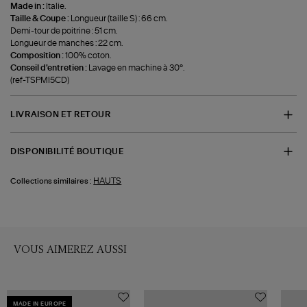
Made in :
Italie.
Taille & Coupe :
Longueur (taille S) : 66 cm.
Demi-tour de poitrine : 51 cm.
Longueur de manches : 22 cm.
Composition :
100% coton.
Conseil d'entretien :
Lavage en machine à 30°.
(ref-TSPMI5CD)
LIVRAISON ET RETOUR
DISPONIBILITÉ BOUTIQUE
HAUTS
Collections similaires :
VOUS AIMEREZ AUSSI
MADE IN EUROPE