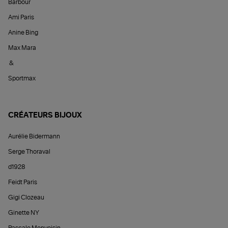
Barbour
Ami Paris
Anine Bing
Max Mara
&
Sportmax
CRÉATEURS BIJOUX
Aurélie Bidermann
Serge Thoraval
d1928
Feidt Paris
Gigi Clozeau
Ginette NY
Pascale Monvoisin