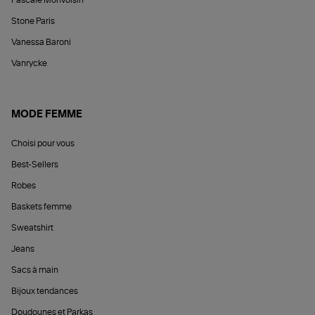
Stone Paris
Vanessa Baroni
Vanrycke
MODE FEMME
Choisi pour vous
Best-Sellers
Robes
Baskets femme
Sweatshirt
Jeans
Sacs à main
Bijoux tendances
Doudounes et Parkas