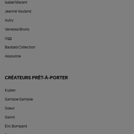
Isabel Marant
Jeanne Vouland
Autry
Vanessa Bruno
Ugg
Baobab Collection
Assouline
CRÉATEURS PRÊT-À-PORTER
Kujten
Samsoe Samsoe
Soeur
Ganni
Éric Bompard