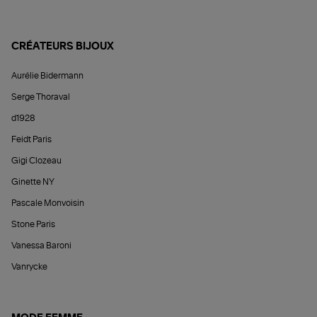
CRÉATEURS BIJOUX
Aurélie Bidermann
Serge Thoraval
d1928
Feidt Paris
Gigi Clozeau
Ginette NY
Pascale Monvoisin
Stone Paris
Vanessa Baroni
Vanrycke