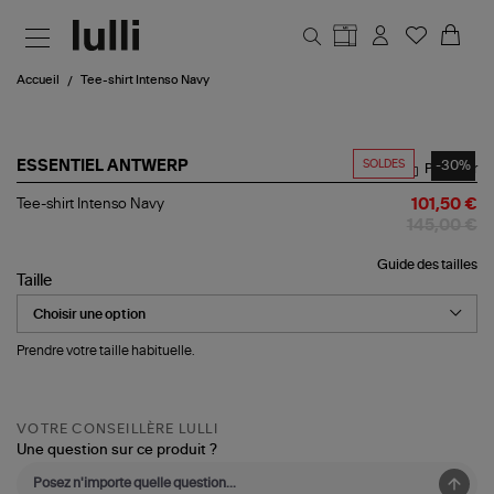
Aller au contenu principal
Accueil
Tee-shirt Intenso Navy
SOLDES
-30%
ESSENTIEL ANTWERP
Partager
Tee-
Tee-shirt Intenso Navy
101,50 €
shirt
145,00 €
Intenso
Navy
Guide des tailles
Taille
Prendre votre taille habituelle.
VOTRE CONSEILLÈRE LULLI
Une question sur ce produit ?