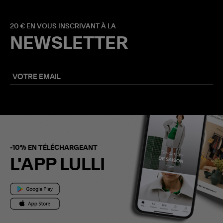
20 € EN VOUS INSCRIVANT À LA
NEWSLETTER
-10% EN TÉLÉCHARGEANT
L'APP LULLI