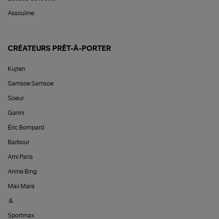
Assouline
CRÉATEURS PRÊT-À-PORTER
Kujten
Samsoe Samsoe
Soeur
Ganni
Éric Bompard
Barbour
Ami Paris
Anine Bing
Max Mara
&
Sportmax