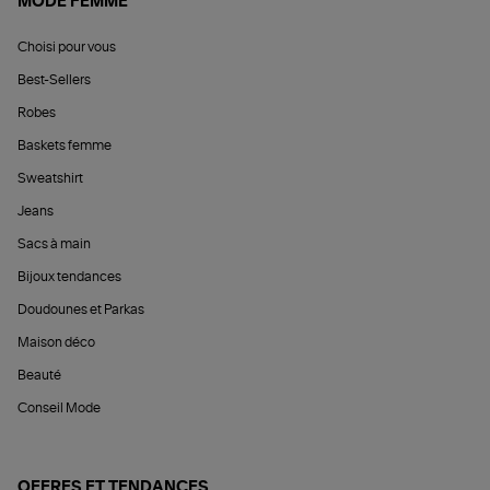
MODE FEMME
Choisi pour vous
Best-Sellers
Robes
Baskets femme
Sweatshirt
Jeans
Sacs à main
Bijoux tendances
Doudounes et Parkas
Maison déco
Beauté
Conseil Mode
OFFRES ET TENDANCES