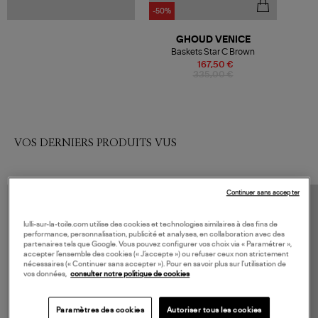
-50%
GHOUD VENICE
Baskets Star C Brown
167,50 €
335,00 €
VOS DERNIERS PRODUITS VUS
Continuer sans accepter
lulli-sur-la-toile.com utilise des cookies et technologies similaires à des fins de
performance, personnalisation, publicité et analyses, en collaboration avec des
partenaires tels que Google. Vous pouvez configurer vos choix via « Paramétrer »,
accepter l’ensemble des cookies (« J’accepte ») ou refuser ceux non strictement
nécessaires (« Continuer sans accepter »). Pour en savoir plus sur l’utilisation de
vos données,
consulter notre politique de cookies
Paramètres des cookies
Autoriser tous les cookies