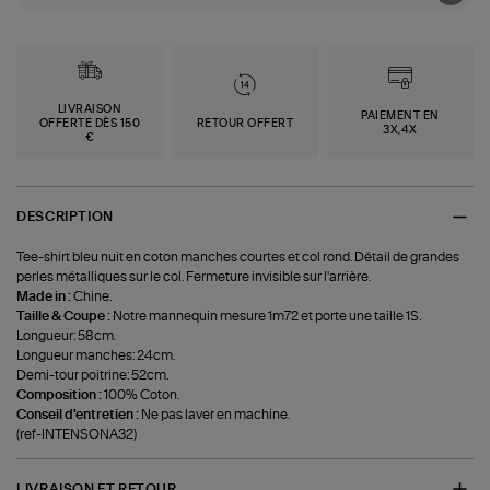
LIVRAISON
PAIEMENT EN
OFFERTE DÈS 150
RETOUR OFFERT
3X,4X
€
DESCRIPTION
Tee-shirt bleu nuit en coton manches courtes et col rond. Détail de grandes
perles métalliques sur le col. Fermeture invisible sur l'arrière.
Made in :
Chine.
Taille & Coupe :
Notre mannequin mesure 1m72 et porte une taille 1S.
Longueur: 58cm.
Longueur manches: 24cm.
Demi-tour poitrine: 52cm.
Composition :
100% Coton.
Conseil d'entretien :
Ne pas laver en machine.
(ref-INTENSONA32)
LIVRAISON ET RETOUR