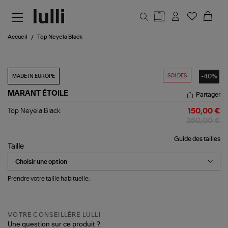
Aller au contenu principal
Accueil
Top Neyela Black
SOLDES
-40%
MADE IN EUROPE
MARANT ÉTOILE
Partager
Top
Top Neyela Black
150,00 €
Neyela
250,00 €
Black
Guide des tailles
Taille
Prendre votre taille habituelle.
VOTRE CONSEILLÈRE LULLI
Une question sur ce produit ?