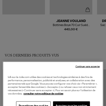
JEANNE VOULAND
D
Bottines Boye 70 Cuir Suédé
Sac 
Noir
440,00 €
VOS DERNIERS PRODUITS VUS
Continuer sans accepter
lulli-sur-la-toile.com utilise des cookies et technologies similaires à des fins de
performance, personnalisation, publicité et analyses, en collaboration avec des
partenaires tels que Google. Vous pouvez configurer vos choix via « Paramétrer »,
accepter l’ensemble des cookies (« J’accepte ») ou refuser ceux non strictement
nécessaires (« Continuer sans accepter »). Pour en savoir plus sur l’utilisation de
vos données,
consulter notre politique de cookies
Paramètres des cookies
Autoriser tous les cookies