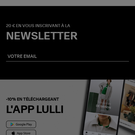
20 € EN VOUS INSCRIVANT À LA
NEWSLETTER
-10% EN TÉLÉCHARGEANT
L'APP LULLI