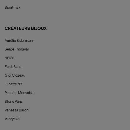
Sportmax
CRÉATEURS BIJOUX
Aurélie Bidermann
Serge Thoraval
d1928
Feidt Paris
Gigi Clozeau
Ginette NY
Pascale Monvoisin
Stone Paris
Vanessa Baroni
Vanrycke