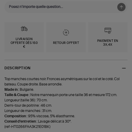
LIVRAISON
PAIEMENT EN
OFFERTE DÈS 150
RETOUR OFFERT
3X,4X
€
DESCRIPTION
Top manches courtes noir. Fronces asymétriques sur le col et le coté. Col
bateau. Coupe droite. Base arrondie.
Made in :
Bulgarie.
Taille & Coupe :
Notre mannequin porte une taille 36 et mesure 172 cm.
Longueur (taille 36) : 70 cm.
Demi-tour de poitrine : 46 cm.
Longueur de manches : 31 cm.
Composition :
95% viscose, 5% élasthanne.
Conseil d'entretien :
Lavage délicat à 30°.
(ref-HT0266FAA3K21E01BK)