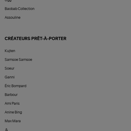
Ugg
Baobab Collection
Assouline
CRÉATEURS PRÊT-À-PORTER
Kujten
Samsoe Samsoe
Soeur
Ganni
Éric Bompard
Barbour
Ami Paris
Anine Bing
Max Mara
&