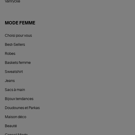
Vanrycke
MODE FEMME
Choisi pour vous
Best-Sellers
Robes
Baskets femme
Sweatshirt
Jeans
Sacs à main
Bijoux tendances
Doudounes et Parkas
Maison déco
Beauté