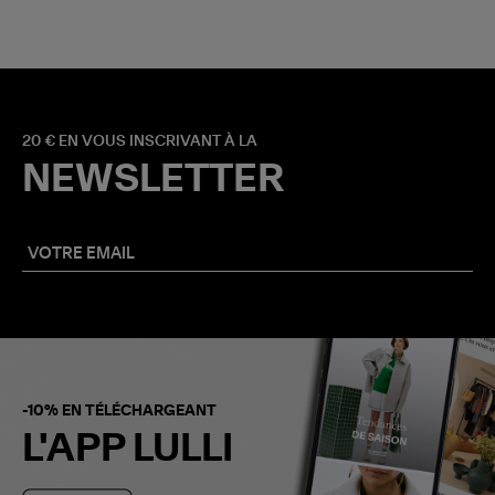
20 € EN VOUS INSCRIVANT À LA
NEWSLETTER
-10% EN TÉLÉCHARGEANT
L'APP LULLI