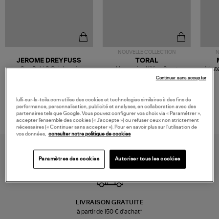
NOUVELLE COLLECTION
N
JEROME DREYFUSS
TORAL
Sac Bobi S Cuir Lamé
Mocassins Killian Sport
Veste
Champagne
Mousse
480,00 €
189,00 €
Continuer sans accepter
lulli-sur-la-toile.com utilise des cookies et technologies similaires à des fins de
performance, personnalisation, publicité et analyses, en collaboration avec des
partenaires tels que Google. Vous pouvez configurer vos choix via « Paramétrer »,
accepter l’ensemble des cookies (« J’accepte ») ou refuser ceux non strictement
nécessaires (« Continuer sans accepter »). Pour en savoir plus sur l’utilisation de
vos données,
consulter notre politique de cookies
Paramètres des cookies
Autoriser tous les cookies
LIVRAISON GRATUITE
à partir de 150 € d'achat*