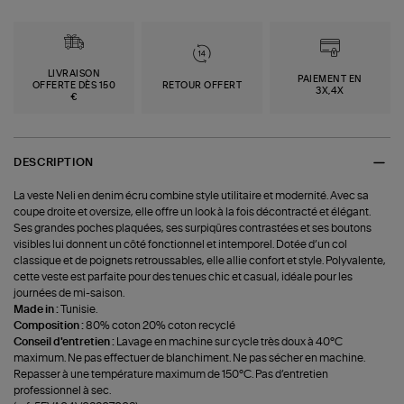
LIVRAISON
PAIEMENT EN
OFFERTE DÈS 150
RETOUR OFFERT
3X,4X
€
DESCRIPTION
La veste Neli en denim écru combine style utilitaire et modernité. Avec sa
coupe droite et oversize, elle offre un look à la fois décontracté et élégant.
Ses grandes poches plaquées, ses surpiqûres contrastées et ses boutons
visibles lui donnent un côté fonctionnel et intemporel. Dotée d’un col
classique et de poignets retroussables, elle allie confort et style. Polyvalente,
cette veste est parfaite pour des tenues chic et casual, idéale pour les
journées de mi-saison.
Made in :
Tunisie.
Composition :
80% coton 20% coton recyclé
Conseil d'entretien :
Lavage en machine sur cycle très doux à 40°C
maximum. Ne pas effectuer de blanchiment. Ne pas sécher en machine.
Repasser à une température maximum de 150°C. Pas d’entretien
professionnel à sec.