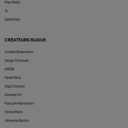
Max Mara
&
Sportmax
CRÉATEURS BIJOUX
Aurélie Bidermann
Serge Thoraval
d1928
Feidt Paris
Gigi Clozeau
Ginette NY
Pascale Monvoisin
Stone Paris
Vanessa Baroni