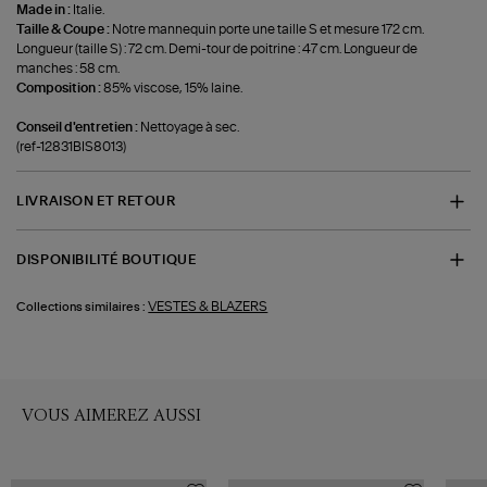
Made in :
Italie.
Taille & Coupe :
Notre mannequin porte une taille S et mesure 172 cm.
Longueur (taille S) : 72 cm. Demi-tour de poitrine : 47 cm. Longueur de
manches : 58 cm.
Composition :
85% viscose, 15% laine.
Conseil d'entretien :
Nettoyage à sec.
(ref-12831BIS8013)
LIVRAISON ET RETOUR
DISPONIBILITÉ BOUTIQUE
VESTES & BLAZERS
Collections similaires :
VOUS AIMEREZ AUSSI