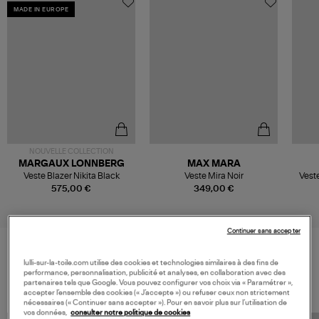
MADE IN EUROPE
NOUVELLE COLLECTION
MARGAUX LONNBERG
MAX MARA
Veste Blazer Nikita Black
Veste Mira Noir
Veste
575,00 €
349,00 €
Continuer sans accepter
lulli-sur-la-toile.com utilise des cookies et technologies similaires à des fins de
VOS DERNIERS PRODUITS VUS
performance, personnalisation, publicité et analyses, en collaboration avec des
partenaires tels que Google. Vous pouvez configurer vos choix via « Paramétrer »,
accepter l’ensemble des cookies (« J’accepte ») ou refuser ceux non strictement
nécessaires (« Continuer sans accepter »). Pour en savoir plus sur l’utilisation de
vos données,
consulter notre politique de cookies