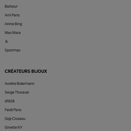
Barbour
Ami Paris
Anine Bing
Max Mara
&
Sportmax
CRÉATEURS BIJOUX
Aurélie Bidermann
Serge Thoraval
d1928
Feidt Paris
Gigi Clozeau
Ginette NY