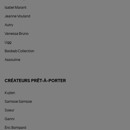
Isabel Marant
Jeanne Vouland
Autry
Vanessa Bruno
Ugg
Baobab Collection
Assouline
CRÉATEURS PRÊT-À-PORTER
Kujten
Samsoe Samsoe
Soeur
Ganni
Éric Bompard