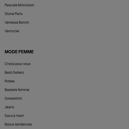
Pascale Monvoisin
Stone Paris
Vanessa Baroni
Vanrycke
MODE FEMME
Choisi pour vous
Best-Sellers
Robes
Baskets femme
Sweatshirt
Jeans
Sacs à main
Bijoux tendances