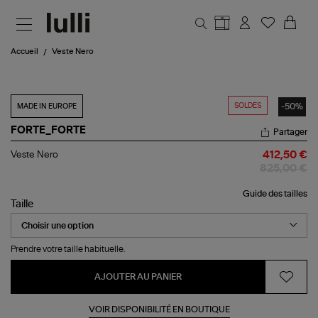
Aller au contenu principal
Accueil
Veste Nero
SOLDES
-50%
MADE IN EUROPE
FORTE_FORTE
Partager
Veste
Veste Nero
412,50 €
Nero
825,00 €
Guide des tailles
Taille
Prendre votre taille habituelle.
AJOUTER AU PANIER
VOIR DISPONIBILITÉ EN BOUTIQUE