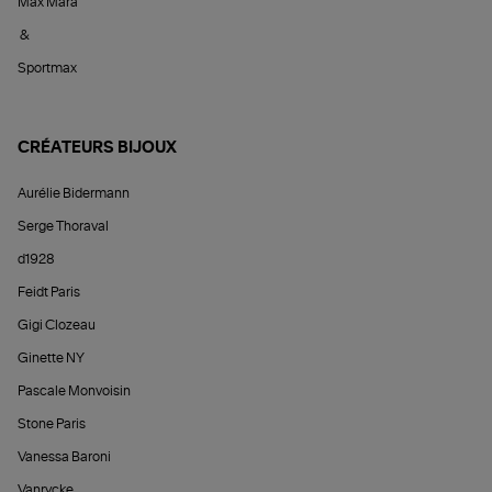
Max Mara
&
Sportmax
CRÉATEURS BIJOUX
Aurélie Bidermann
Serge Thoraval
d1928
Feidt Paris
Gigi Clozeau
Ginette NY
Pascale Monvoisin
Stone Paris
Vanessa Baroni
Vanrycke