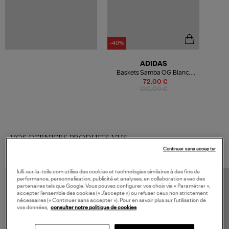
-40%
ADIDAS
Baskets Samba OG Blanc,
Rouge Victory
72,00 €
120,00 €
VOS DERNIERS PRODUITS VUS
Continuer sans accepter
lulli-sur-la-toile.com utilise des cookies et technologies similaires à des fins de
performance, personnalisation, publicité et analyses, en collaboration avec des
partenaires tels que Google. Vous pouvez configurer vos choix via « Paramétrer »,
accepter l’ensemble des cookies (« J’accepte ») ou refuser ceux non strictement
nécessaires (« Continuer sans accepter »). Pour en savoir plus sur l’utilisation de
vos données,
consulter notre politique de cookies