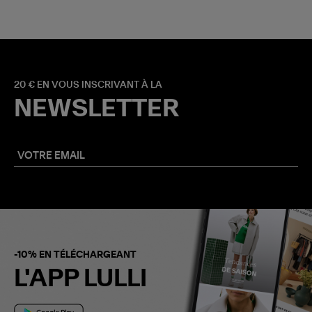
20 € EN VOUS INSCRIVANT À LA
NEWSLETTER
-10% EN TÉLÉCHARGEANT
L'APP LULLI