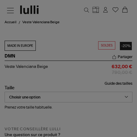
Aller au contenu principal
Accueil
Veste Valenciana Beige
SOLDES
-20%
MADE IN EUROPE
DMN
Partager
Veste
Veste Valenciana Beige
632,00 €
Valenciana
790,00 €
Beige
Guide des tailles
Taille
Prenez votre taille habituelle.
VOTRE CONSEILLÈRE LULLI
Une question sur ce produit ?