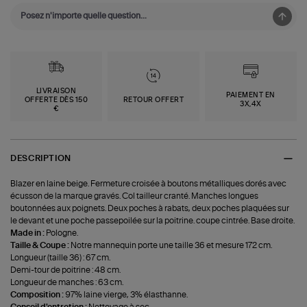
LIVRAISON
PAIEMENT EN
OFFERTE DÈS 150
RETOUR OFFERT
3X,4X
€
DESCRIPTION
Blazer en laine beige. Fermeture croisée à boutons métalliques dorés avec
écusson de la marque gravés. Col tailleur cranté. Manches longues
boutonnées aux poignets. Deux poches à rabats, deux poches plaquées sur
le devant et une poche passepoilée sur la poitrine. coupe cintrée. Base droite.
Made in :
Pologne.
Taille & Coupe :
Notre mannequin porte une taille 36 et mesure 172 cm.
Longueur (taille 36) : 67 cm.
Demi-tour de poitrine : 48 cm.
Longueur de manches : 63 cm.
Composition :
97% laine vierge, 3% élasthanne.
Conseil d'entretien :
Nettoyage à sec.