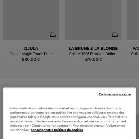
DJULA
LA BRUNE & LA BLONDE
PA
Collier Magic Touch Poire
Collier 360° Diamant Brillant
Coll
Diamants Or Jaune
0,10 Or Jaune
880,00 €
970,00 €
Continuer sans accepter
VOS DERNIERS PRODUITS VUS
lulli-sur-la-toile.com utilise des cookies et technologies similaires à des fins de
performance, personnalisation, publicité et analyses, en collaboration avec des
partenaires tels que Google. Vous pouvez configurer vos choix via « Paramétrer »,
accepter l’ensemble des cookies (« J’accepte ») ou refuser ceux non strictement
nécessaires (« Continuer sans accepter »). Pour en savoir plus sur l’utilisation de
vos données,
consulter notre politique de cookies