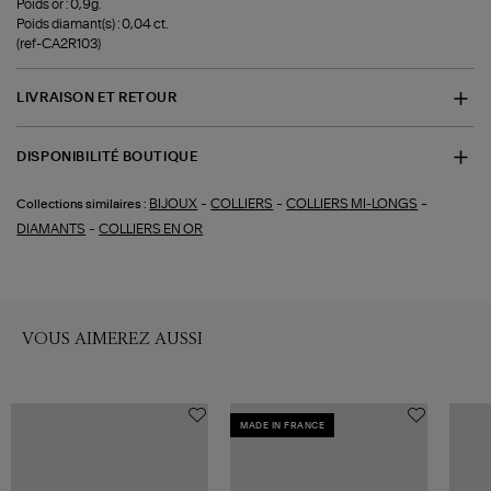
Poids or : 0,9g.
Poids diamant(s) : 0,04 ct.
(ref-CA2R103)
LIVRAISON ET RETOUR
DISPONIBILITÉ BOUTIQUE
-
-
-
BIJOUX
COLLIERS
COLLIERS MI-LONGS
Collections similaires :
-
DIAMANTS
COLLIERS EN OR
VOUS AIMEREZ AUSSI
MADE IN FRANCE