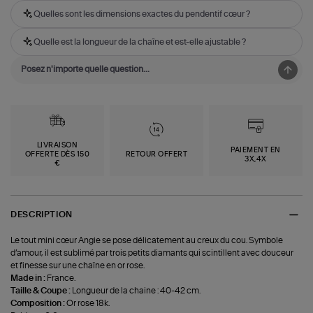
Quelles sont les dimensions exactes du pendentif cœur ?
Quelle est la longueur de la chaîne et est-elle ajustable ?
LIVRAISON
PAIEMENT EN
OFFERTE DÈS 150
RETOUR OFFERT
3X,4X
€
DESCRIPTION
Le tout mini cœur Angie se pose délicatement au creux du cou. Symbole
d’amour, il est sublimé par trois petits diamants qui scintillent avec douceur
et finesse sur une chaîne en or rose.
Made in :
France.
Taille & Coupe :
Longueur de la chaine : 40-42 cm.
Composition :
Or rose 18k.