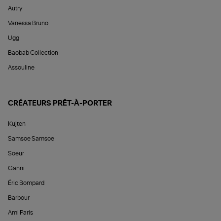
Autry
Vanessa Bruno
Ugg
Baobab Collection
Assouline
CRÉATEURS PRÊT-À-PORTER
Kujten
Samsoe Samsoe
Soeur
Ganni
Éric Bompard
Barbour
Ami Paris