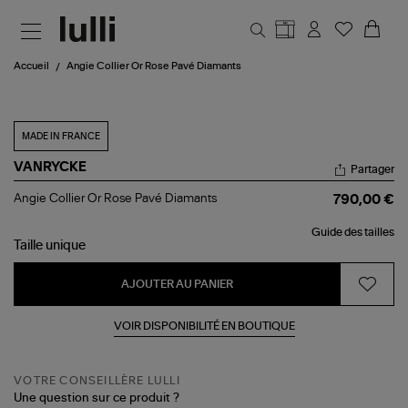
Aller au contenu principal
Accueil
Angie Collier Or Rose Pavé Diamants
MADE IN FRANCE
VANRYCKE
Partager
Angie
Angie Collier Or Rose Pavé Diamants
790,00 €
Collier
Or
Guide des tailles
Rose
Taille
unique
Pavé
Diamants
AJOUTER AU PANIER
VOIR DISPONIBILITÉ EN BOUTIQUE
VOTRE CONSEILLÈRE LULLI
Une question sur ce produit ?