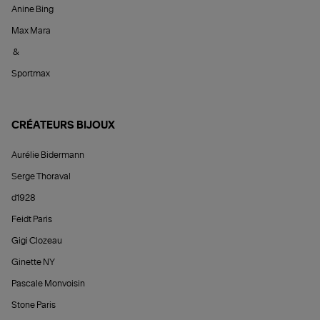
Anine Bing
Max Mara
&
Sportmax
CRÉATEURS BIJOUX
Aurélie Bidermann
Serge Thoraval
d1928
Feidt Paris
Gigi Clozeau
Ginette NY
Pascale Monvoisin
Stone Paris