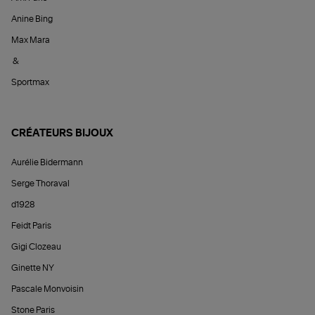
Anine Bing
Max Mara
&
Sportmax
CRÉATEURS BIJOUX
Aurélie Bidermann
Serge Thoraval
d1928
Feidt Paris
Gigi Clozeau
Ginette NY
Pascale Monvoisin
Stone Paris