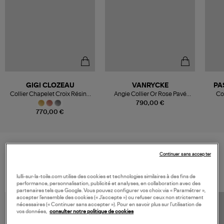
GIGI CLOZEAU
VANRYCKE
PA
Collier Chapelet Croix Résine
Angie Collier Or Rose Pavé
Col
Or
Diamants
790,00 €
770,00 €
Continuer sans accepter
VOS DERNIERS PRODUITS VUS
lulli-sur-la-toile.com utilise des cookies et technologies similaires à des fins de
performance, personnalisation, publicité et analyses, en collaboration avec des
partenaires tels que Google. Vous pouvez configurer vos choix via « Paramétrer »,
accepter l’ensemble des cookies (« J’accepte ») ou refuser ceux non strictement
nécessaires (« Continuer sans accepter »). Pour en savoir plus sur l’utilisation de
vos données,
consulter notre politique de cookies