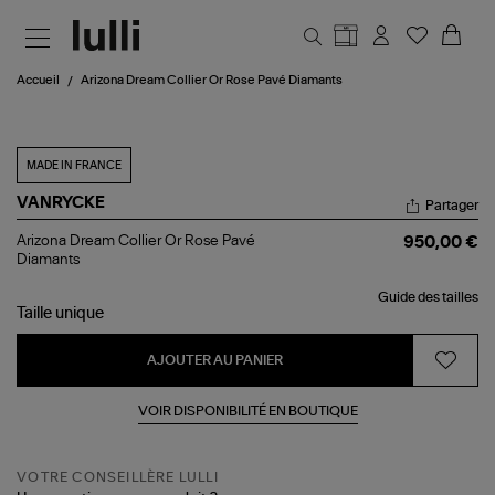
Aller au contenu principal
Accueil
Arizona Dream Collier Or Rose Pavé Diamants
MADE IN FRANCE
VANRYCKE
Partager
Arizona
Arizona Dream Collier Or Rose Pavé
950,00 €
Dream
Diamants
Collier
Or
Guide des tailles
Rose
Taille
unique
Pavé
Diamants
AJOUTER AU PANIER
VOIR DISPONIBILITÉ EN BOUTIQUE
VOTRE CONSEILLÈRE LULLI