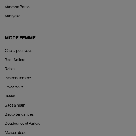
Vanessa Baroni
Vanrycke
MODE FEMME
Choisi pour vous
Best-Sellers
Robes
Baskets femme
Sweatshirt
Jeans
Sacs à main
Bijoux tendances
Doudounes et Parkas
Maison déco