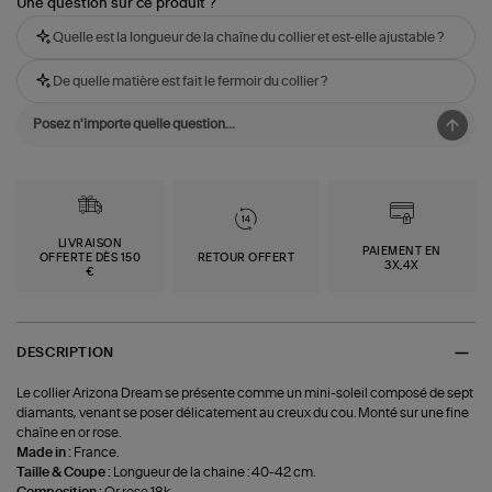
Une question sur ce produit ?
Quelle est la longueur de la chaîne du collier et est-elle ajustable ?
De quelle matière est fait le fermoir du collier ?
LIVRAISON
PAIEMENT EN
OFFERTE DÈS 150
RETOUR OFFERT
3X,4X
€
DESCRIPTION
Le collier Arizona Dream se présente comme un mini-soleil composé de sept
diamants, venant se poser délicatement au creux du cou. Monté sur une fine
chaîne en or rose.
Made in :
France.
Taille & Coupe :
Longueur de la chaine : 40-42 cm.
Composition :
Or rose 18k.