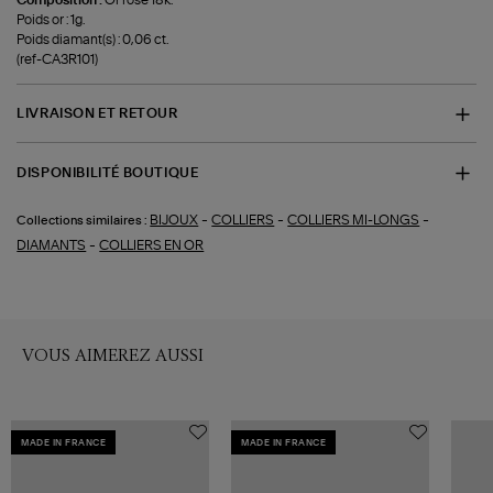
Poids or : 1g.
Poids diamant(s) : 0,06 ct.
(ref-CA3R101)
LIVRAISON ET RETOUR
DISPONIBILITÉ BOUTIQUE
-
-
-
BIJOUX
COLLIERS
COLLIERS MI-LONGS
Collections similaires :
-
DIAMANTS
COLLIERS EN OR
VOUS AIMEREZ AUSSI
MADE IN FRANCE
MADE IN FRANCE