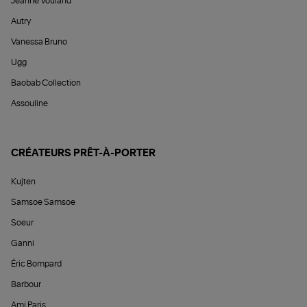
Jeanne Vouland
Autry
Vanessa Bruno
Ugg
Baobab Collection
Assouline
CRÉATEURS PRÊT-À-PORTER
Kujten
Samsoe Samsoe
Soeur
Ganni
Éric Bompard
Barbour
Ami Paris