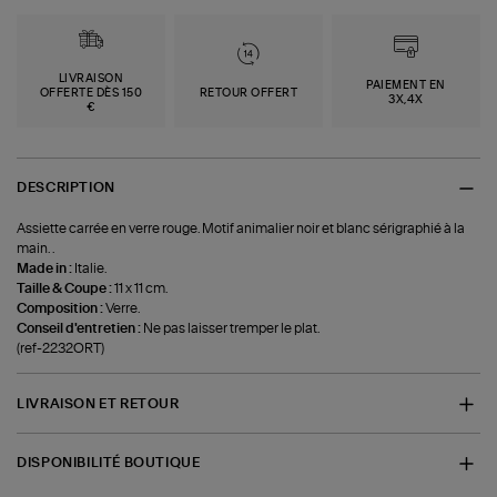
LIVRAISON
PAIEMENT EN
OFFERTE DÈS 150
RETOUR OFFERT
3X,4X
€
DESCRIPTION
Assiette carrée en verre rouge. Motif animalier noir et blanc sérigraphié à la
main. .
Made in :
Italie.
Taille & Coupe :
11 x 11 cm.
Composition :
Verre.
Conseil d'entretien :
Ne pas laisser tremper le plat.
(ref-2232ORT)
LIVRAISON ET RETOUR
DISPONIBILITÉ BOUTIQUE