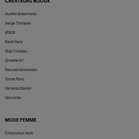
CRÉATEURS BIJOUX
Aurélie Bidermann
Serge Thoraval
d1928
Feidt Paris
Gigi Clozeau
Ginette NY
Pascale Monvoisin
Stone Paris
Vanessa Baroni
Vanrycke
MODE FEMME
Choisi pour vous