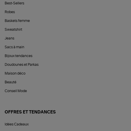
Best-Sellers
Robes
Baskets femme
Sweatshirt
Jeans
Sacs à main
Bijoux tendances
Doudounes et Parkas
Maison déco
Beauté
Conseil Mode
OFFRES ET TENDANCES
Idées Cadeaux