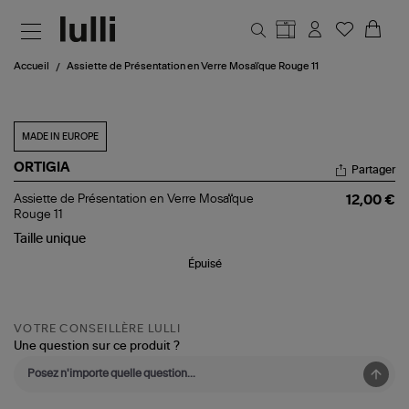
Aller au contenu principal
Accueil
Assiette de Présentation en Verre Mosaïque Rouge 11
MADE IN EUROPE
ORTIGIA
Partager
Assiette
Assiette de Présentation en Verre Mosaïque
12,00 €
de
Rouge 11
Présentation
Taille
unique
en
Verre
Épuisé
Mosaïque
Rouge
11
VOTRE CONSEILLÈRE LULLI
Une question sur ce produit ?