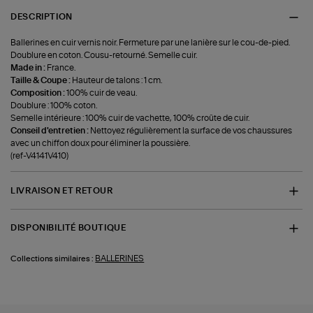
DESCRIPTION
Ballerines en cuir vernis noir. Fermeture par une lanière sur le cou-de-pied.
Doublure en coton. Cousu-retourné. Semelle cuir.
Made in :
France.
Taille & Coupe :
Hauteur de talons : 1 cm.
Composition :
100% cuir de veau.
Doublure : 100% coton.
Semelle intérieure : 100% cuir de vachette, 100% croûte de cuir.
Conseil d'entretien :
Nettoyez régulièrement la surface de vos chaussures
avec un chiffon doux pour éliminer la poussière.
(ref-V4141V410)
LIVRAISON ET RETOUR
DISPONIBILITÉ BOUTIQUE
BALLERINES
Collections similaires :