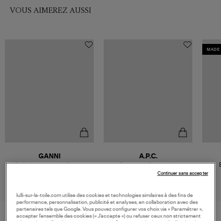
VOUS AIMEREZ AUSSI
MADE 
GANNI
A.P.C.
Ballerines Lace Up Sporty
Ballerines Swan Noir
Ballerina Nylon Black
395,00 €
210,00 €
Continuer sans accepter
lulli-sur-la-toile.com utilise des cookies et technologies similaires à des fins de
performance, personnalisation, publicité et analyses, en collaboration avec des
partenaires tels que Google. Vous pouvez configurer vos choix via « Paramétrer »,
accepter l’ensemble des cookies (« J’accepte ») ou refuser ceux non strictement