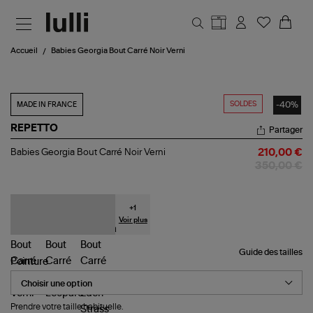
Aller au contenu principal
Accueil
Babies Georgia Bout Carré Noir Verni
SOLDES
-40%
MADE IN FRANCE
REPETTO
Partager
Babies
Babies Georgia Bout Carré Noir Verni
210,00 €
Georgia
350,00 €
Bout
Carré
Noir
Verni
+
1
Voir plus
Guide des tailles
Pointure
Prendre votre taille habituelle.