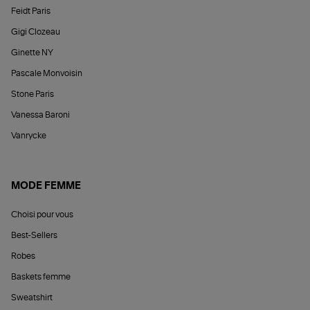
Feidt Paris
Gigi Clozeau
Ginette NY
Pascale Monvoisin
Stone Paris
Vanessa Baroni
Vanrycke
MODE FEMME
Choisi pour vous
Best-Sellers
Robes
Baskets femme
Sweatshirt