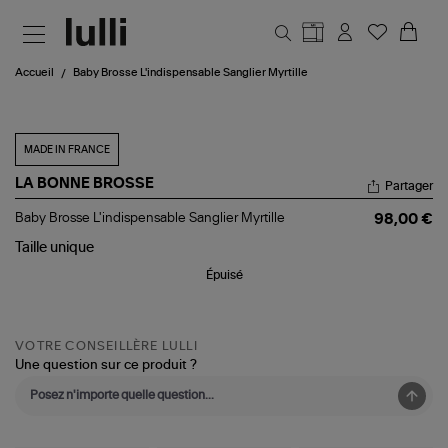
Aller au contenu principal
Accueil
Baby Brosse L'indispensable Sanglier Myrtille
MADE IN FRANCE
LA BONNE BROSSE
Partager
Baby
Baby Brosse L'indispensable Sanglier Myrtille
98,00 €
Brosse
L'indispensable
Taille
unique
Sanglier
Épuisé
Myrtille
VOTRE CONSEILLÈRE LULLI
Une question sur ce produit ?