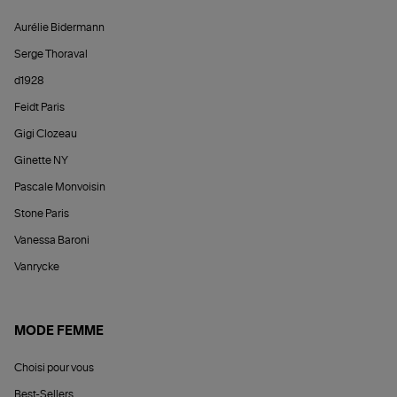
Aurélie Bidermann
Serge Thoraval
d1928
Feidt Paris
Gigi Clozeau
Ginette NY
Pascale Monvoisin
Stone Paris
Vanessa Baroni
Vanrycke
MODE FEMME
Choisi pour vous
Best-Sellers