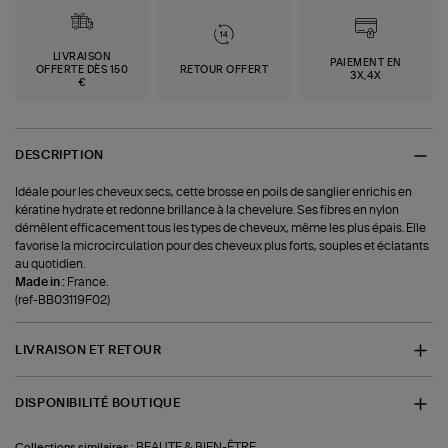
LIVRAISON
PAIEMENT EN
OFFERTE DÈS 150
RETOUR OFFERT
3X,4X
€
DESCRIPTION
Idéale pour les cheveux secs, cette brosse en poils de sanglier enrichis en
kératine hydrate et redonne brillance à la chevelure. Ses fibres en nylon
démêlent efficacement tous les types de cheveux, même les plus épais. Elle
favorise la microcirculation pour des cheveux plus forts, souples et éclatants
au quotidien.
Made in :
France.
(ref-BB03119F02)
LIVRAISON ET RETOUR
DISPONIBILITÉ BOUTIQUE
BEAUTE & BIEN-ÊTRE
Collections similaires :