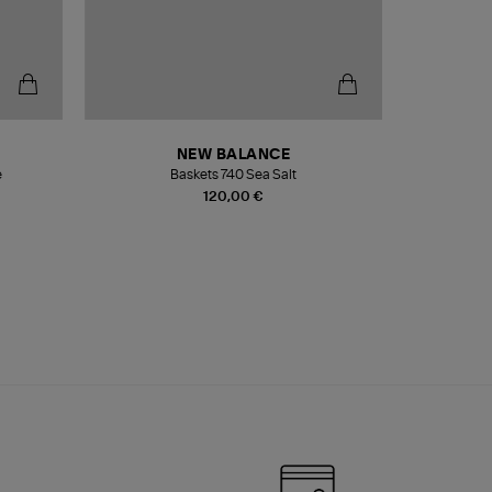
NEW BALANCE
e
Baskets 740 Sea Salt
Veste
120,00 €