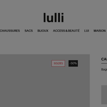
CHAUSSURES
SACS
BIJOUX
ACCESS & BEAUTÉ
LUI
MAISON
CA
-50%
SOLDES
Ba
Bagu
Ai
Lai
Noi