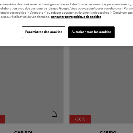
oile.com utilise des cookies et technologies similaires à des fins de performance, personnalisation, p
collaboration avec des partenaires tels que Google. Vous pouvez configurer vos choix via « Param
semble des cookies (« J’accepte ») ou refuser ceux non strictement nécessaires (« Continuer san
 plus sur l’utilisation de vos données,
consulter notre politique de cookies
Paramètres des cookies
Autoriser tous les cookies
-50%