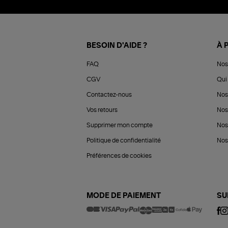
BESOIN D'AIDE ?
À 
FAQ
Nos
CGV
Qui 
Contactez-nous
Nos
Vos retours
Nos
Supprimer mon compte
Nos
Politique de confidentialité
Nos 
Préférences de cookies
MODE DE PAIEMENT
SU