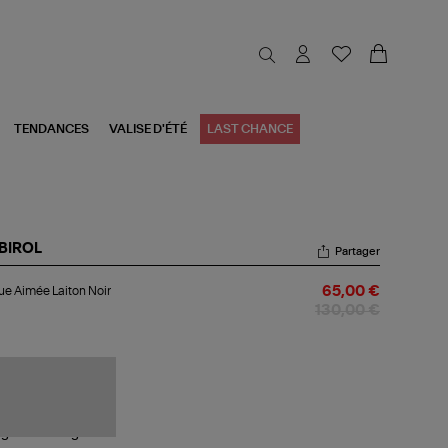
TENDANCES
VALISE D'ÉTÉ
LAST CHANCE
BIROL
Partager
gue
e Aimée Laiton Noir
65,00 €
mée
ton
130,00 €
r