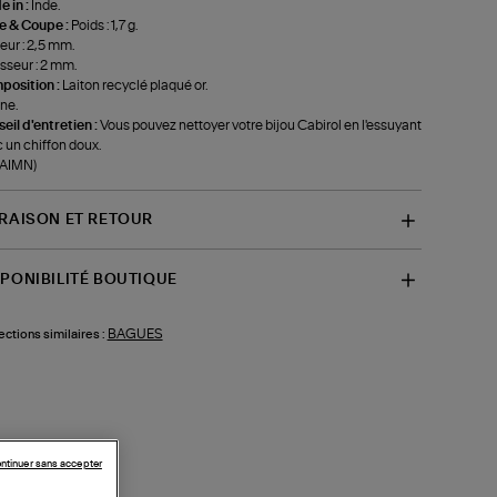
 in :
Inde.
le & Coupe :
Poids : 1,7 g.
eur : 2,5 mm.
sseur : 2 mm.
position :
Laiton recyclé plaqué or.
ne.
eil d'entretien :
Vous pouvez nettoyer votre bijou Cabirol en l'essuyant
 un chiffon doux.
-AIMN)
VRAISON ET RETOUR
SPONIBILITÉ BOUTIQUE
BAGUES
ections similaires :
ntinuer sans accepter