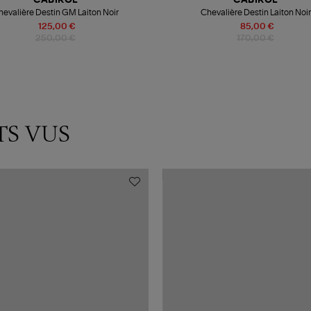
CABIROL
CABIROL
hevalière Destin GM Laiton Noir
Chevalière Destin Laiton Noir
125,00 €
85,00 €
250,00 €
170,00 €
TS VUS