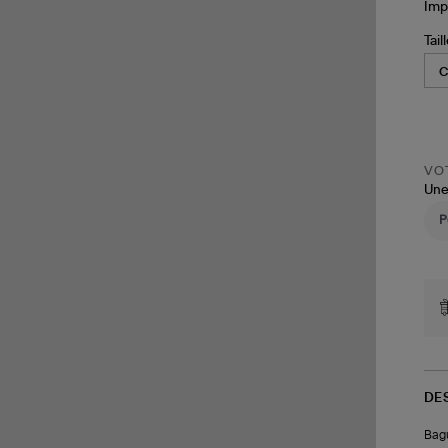
Tail
VOT
Une
DE
Bagu