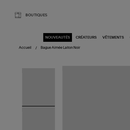
Aller au contenu principal
BOUTIQUES
NOUVEAUTÉS
CRÉATEURS
VÊTEMENTS
Accueil
Bague Aimée Laiton Noir