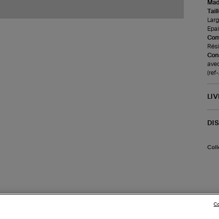
Made
Tail
Larg
Epai
Com
Rési
Cons
avec
(ref
LI
DI
Coll
Co