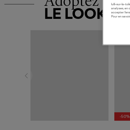
Adoptez
lulli-sur-la-t
analyses, en 
LE LOOK
accepter l’en
Pour en savoir
-50%