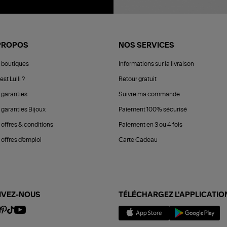
PROPOS
NOS SERVICES
 boutiques
Informations sur la livraison
est Lulli ?
Retour gratuit
 garanties
Suivre ma commande
 garanties Bijoux
Paiement 100% sécurisé
 offres & conditions
Paiement en 3 ou 4 fois
offres d'emploi
Carte Cadeau
IVEZ-NOUS
TÉLÉCHARGEZ L'APPLICATIO