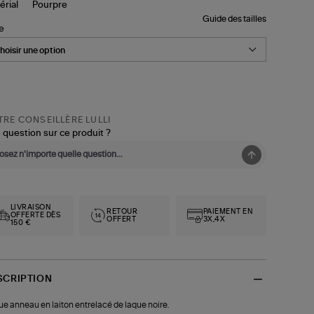
Guide des tailles
le
RE CONSEILLÈRE LULLI
 question sur ce produit ?
LIVRAISON
RETOUR
PAIEMENT EN
OFFERTE DÈS
OFFERT
3X,4X
150 €
SCRIPTION
e anneau en laiton entrelacé de laque noire.