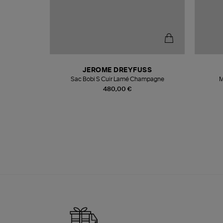
N
JEROME DREYFUSS
te
Sac Bobi S Cuir Lamé Champagne
M
480,00 €