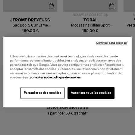
NOUVELLE COLLECTION
N
JEROME DREYFUSS
TORAL
Sac Bobi S Cuir Lamé
Mocassins Killian Sport
Veste
Champagne
Mousse
480,00 €
189,00 €
Continuer sans accepter
lulli-sur-la-toile.com utilise des cookies et technologies similaires à des fins de
performance, personnalisation, publicité et analyses, en collaboration avec des
partenaires tels que Google. Vous pouvez configurer vos choix via « Paramétrer »,
accepter l’ensemble des cookies (« J’accepte ») ou refuser ceux non strictement
nécessaires (« Continuer sans accepter »). Pour en savoir plus sur l’utilisation de
vos données,
consulter notre politique de cookies
Paramètres des cookies
Autoriser tous les cookies
LIVRAISON GRATUITE
à partir de 150 € d'achat*