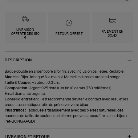
LIVRAISON
PAIEMENT EN
OFFERTE DÈS 150
RETOUR OFFERT
3X,4X
€
DESCRIPTION
Bague double en argent doré à l'or fin, avec inclusion pailletée. Réglable.
Made in :
Bijou fabriqué à la main, à Marseille dans les ateliers Lsonge.
Taille & Coupe :
Hauteur : 0,3 cm.
Composition :
Argent 925 doré à l'or fin 18 carats (750 millièmes).
Émail diamanté argenté.
Conseil d'entretien :
Il est recommandé d'éviter le contact avec l'eau et les
produits cosmétiques afin de préserver votre bijou.
Plus d'infos :
Fabriquée artisanalement avec des pierres naturelles, des
nuances de taille, de couleur et de forme peuvent apparaître sur les bijoux.
(ref-BGNGAAGD)
LIVRAISON ET RETOUR