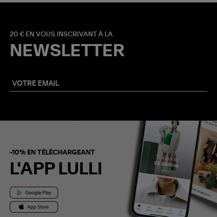
20 € EN VOUS INSCRIVANT À LA
NEWSLETTER
-10% EN TÉLÉCHARGEANT
L'APP LULLI