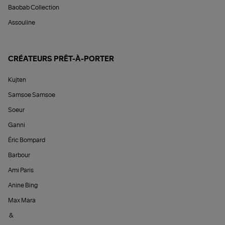
Baobab Collection
Assouline
CRÉATEURS PRÊT-À-PORTER
Kujten
Samsoe Samsoe
Soeur
Ganni
Éric Bompard
Barbour
Ami Paris
Anine Bing
Max Mara
&