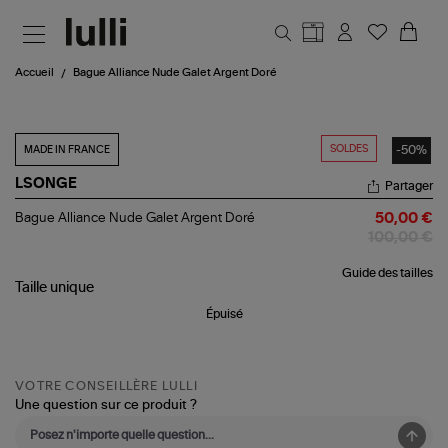
Aller au contenu principal
Accueil
Bague Alliance Nude Galet Argent Doré
SOLDES
-50%
MADE IN FRANCE
LSONGE
Partager
Bague
Bague Alliance Nude Galet Argent Doré
50,00 €
Alliance
100,00 €
Nude
Galet
Guide des tailles
Argent
Taille
unique
Doré
Épuisé
VOTRE CONSEILLÈRE LULLI
Une question sur ce produit ?