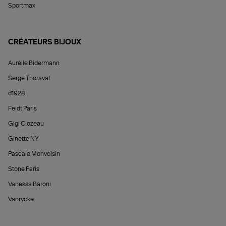
Sportmax
CRÉATEURS BIJOUX
Aurélie Bidermann
Serge Thoraval
d1928
Feidt Paris
Gigi Clozeau
Ginette NY
Pascale Monvoisin
Stone Paris
Vanessa Baroni
Vanrycke