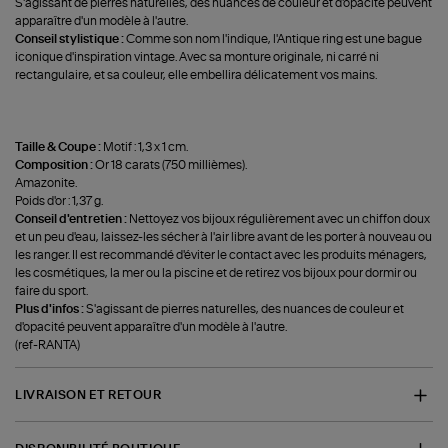
S'agissant de pierres naturelles, des nuances de couleur et d'opacité peuvent
apparaître d'un modèle à l'autre.
Conseil stylistique :
Comme son nom l'indique, l'Antique ring est une bague
iconique d'inspiration vintage. Avec sa monture originale, ni carré ni
rectangulaire, et sa couleur, elle embellira délicatement vos mains.
Taille & Coupe :
Motif : 1,3 x 1 cm.
Composition :
Or 18 carats (750 millièmes).
Amazonite.
Poids d'or : 1,37 g.
Conseil d'entretien :
Nettoyez vos bijoux régulièrement avec un chiffon doux
et un peu d'eau, laissez-les sécher à l'air libre avant de les porter à nouveau ou
les ranger. Il est recommandé d'éviter le contact avec les produits ménagers,
les cosmétiques, la mer ou la piscine et de retirez vos bijoux pour dormir ou
faire du sport.
Plus d'infos :
S'agissant de pierres naturelles, des nuances de couleur et
d'opacité peuvent apparaître d'un modèle à l'autre.
(ref-RANTA)
LIVRAISON ET RETOUR