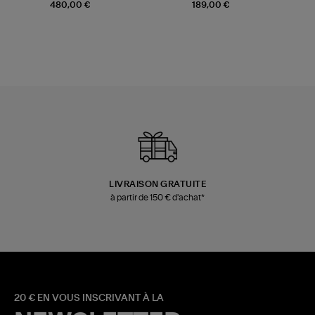
Champagne
Mousse
480,00 €
189,00 €
LIVRAISON GRATUITE
à partir de 150 € d'achat*
20 € EN VOUS INSCRIVANT À LA