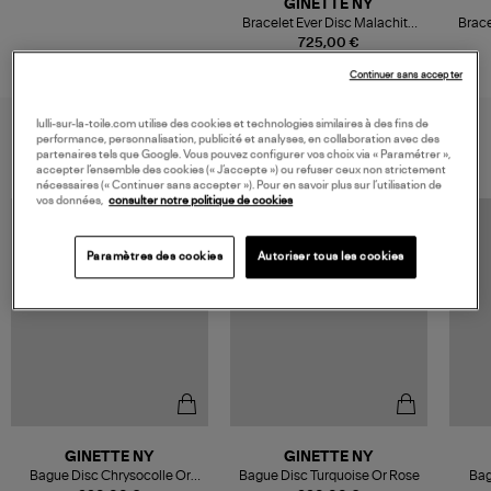
GINETTE NY
Bracelet Ever Disc Malachite
Brace
Or Rose
725,00 €
Continuer sans accepter
lulli-sur-la-toile.com utilise des cookies et technologies similaires à des fins de
VOUS AIMEREZ AUSSI
performance, personnalisation, publicité et analyses, en collaboration avec des
partenaires tels que Google. Vous pouvez configurer vos choix via « Paramétrer »,
accepter l’ensemble des cookies (« J’accepte ») ou refuser ceux non strictement
nécessaires (« Continuer sans accepter »). Pour en savoir plus sur l’utilisation de
vos données,
consulter notre politique de cookies
Paramètres des cookies
Autoriser tous les cookies
GINETTE NY
GINETTE NY
Bague Disc Chrysocolle Or
Bague Disc Turquoise Or Rose
Bag