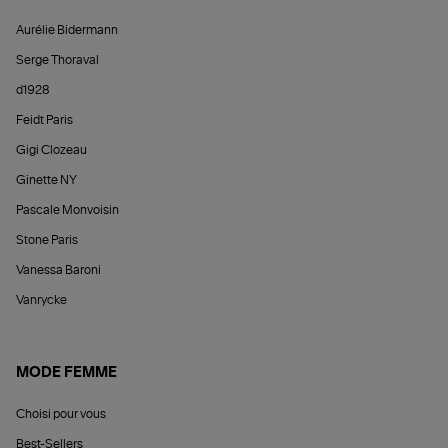
Aurélie Bidermann
Serge Thoraval
d1928
Feidt Paris
Gigi Clozeau
Ginette NY
Pascale Monvoisin
Stone Paris
Vanessa Baroni
Vanrycke
MODE FEMME
Choisi pour vous
Best-Sellers