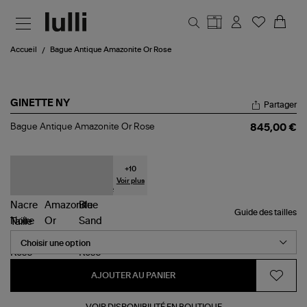
Aller au contenu principal
Accueil
Bague Antique Amazonite Or Rose
GINETTE NY
Partager
Bague
Bague Antique Amazonite Or Rose
845,00 €
Antique
Amazonite
Or
Rose
+
10
Voir plus
Guide des tailles
Taille
AJOUTER AU PANIER
VOIR DISPONIBILITÉ EN BOUTIQUE