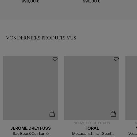
Rose
990,00 €
990,00 €
VOS DERNIERS PRODUITS VUS
NOUVELLE COLLECTION
N
JEROME DREYFUSS
TORAL
Sac Bobi S Cuir Lamé
Mocassins Killian Sport
Veste