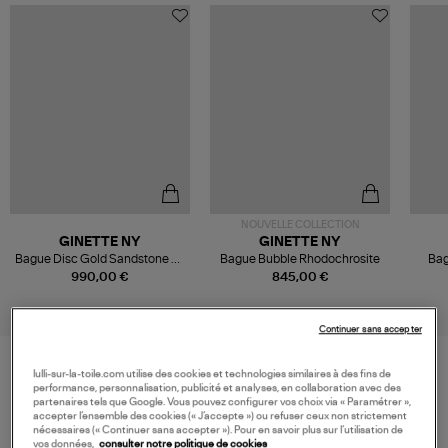
NOUVELLE COLLECTION
GINETTE NY
GINETTE NY
Bague Disc Gold Sandstone Or
Bague Bubble Rhodochrosite
Bag
Rose
990,00 €
845,00 €
Continuer sans accepter
lulli-sur-la-toile.com utilise des cookies et technologies similaires à des fins de
performance, personnalisation, publicité et analyses, en collaboration avec des
VOS DERNIERS PRODUITS VUS
partenaires tels que Google. Vous pouvez configurer vos choix via « Paramétrer »,
accepter l’ensemble des cookies (« J’accepte ») ou refuser ceux non strictement
nécessaires (« Continuer sans accepter »). Pour en savoir plus sur l’utilisation de
vos données,
consulter notre politique de cookies