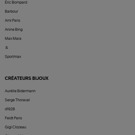
Éric Bompard
Barbour
Ami Paris
Anine Bing
Max Mara
&
Sportmax
CRÉATEURS BIJOUX
Aurélie Bidermann
Serge Thoraval
d1928
Feidt Paris
Gigi Clozeau