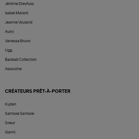
Jérôme Dreyfuss
Isabel Marant
Jeanne Vouland
Autry
Vanessa Bruno
Ugg
Baobab Collection
Assouline
CRÉATEURS PRÊT-À-PORTER
Kujten
Samsoe Samsoe
Soeur
Ganni