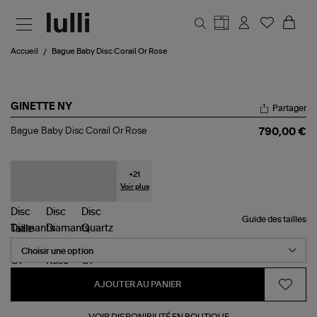
Aller au contenu principal
Accueil
Bague Baby Disc Corail Or Rose
GINETTE NY
Partager
Bague
Bague Baby Disc Corail Or Rose
790,00 €
Baby
Disc
Corail
Or
+
21
Rose
Voir plus
Guide des tailles
Taille
AJOUTER AU PANIER
VOIR DISPONIBILITÉ EN BOUTIQUE