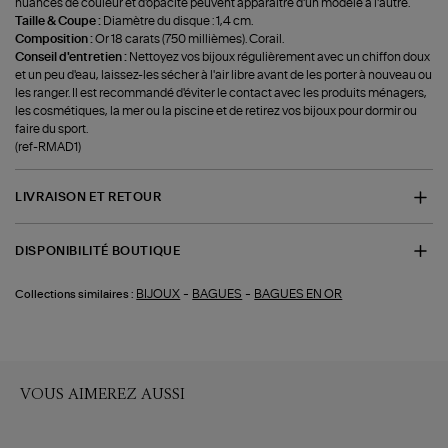
nuances de couleur et d'opacité peuvent apparaître d'un modèle à l'autre.
Taille & Coupe :
Diamètre du disque : 1,4 cm.
Composition :
Or 18 carats (750 millièmes). Corail.
Conseil d'entretien :
Nettoyez vos bijoux régulièrement avec un chiffon doux
et un peu d'eau, laissez-les sécher à l'air libre avant de les porter à nouveau ou
les ranger. Il est recommandé d'éviter le contact avec les produits ménagers,
les cosmétiques, la mer ou la piscine et de retirez vos bijoux pour dormir ou
faire du sport.
(ref-RMAD1)
LIVRAISON ET RETOUR
DISPONIBILITÉ BOUTIQUE
-
-
BIJOUX
BAGUES
BAGUES EN OR
Collections similaires :
VOUS AIMEREZ AUSSI