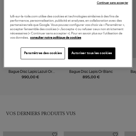
Continuer sans accepter
lulli-sur-la-toile.com utilise des cookies et technologies similaires à des fins de
performance, personnalisation, publicité et analyses, en collaboration avec des
partenaires tels que Google. Vous pouvez configurer vos choix via « Paramétrer »,
accepter l’ensemble des cookies (« J’accepte ») ou refuser ceux non strictement
nécessaires (« Continuer sans accepter »). Pour en savoir plus sur l’utilisation de
vos données,
consulter notre politique de cookies
Paramètres des cookies
Autoriser tous les cookies
GINETTE NY
GINETTE NY
Bague Disc Lapis Lazuli Or
Bague Disc Lapis Or Blanc
Bag
Rose
990,00 €
895,00 €
VOS DERNIERS PRODUITS VUS