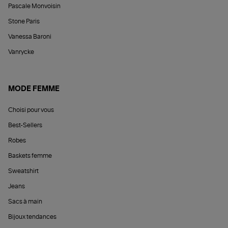
Pascale Monvoisin
Stone Paris
Vanessa Baroni
Vanrycke
MODE FEMME
Choisi pour vous
Best-Sellers
Robes
Baskets femme
Sweatshirt
Jeans
Sacs à main
Bijoux tendances