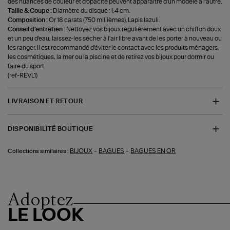
des nuances de couleur et d'opacité peuvent apparaître d'un modèle à l'autre.
Taille & Coupe :
Diamètre du disque : 1,4 cm.
Composition :
Or 18 carats (750 millièmes). Lapis lazuli.
Conseil d'entretien :
Nettoyez vos bijoux régulièrement avec un chiffon doux
et un peu d'eau, laissez-les sécher à l'air libre avant de les porter à nouveau ou
les ranger. Il est recommandé d'éviter le contact avec les produits ménagers,
les cosmétiques, la mer ou la piscine et de retirez vos bijoux pour dormir ou
faire du sport.
(ref-REVL1)
LIVRAISON ET RETOUR
DISPONIBILITÉ BOUTIQUE
-
-
BIJOUX
BAGUES
BAGUES EN OR
Collections similaires :
Adoptez
LE LOOK