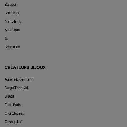
Barbour
Ami Paris
Anine Bing
Max Mara
&
Sportmax
CRÉATEURS BIJOUX
Aurélie Bidermann
Serge Thoraval
d1928
Feidt Paris
Gigi Clozeau
Ginette NY