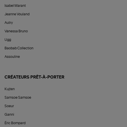
Isabel Marant
Jeanne Vouland
Autry
Vanessa Bruno
Ugg
Baobab Collection
Assouline
CRÉATEURS PRÊT-À-PORTER
Kujten
Samsoe Samsoe
Soeur
Ganni
Éric Bompard