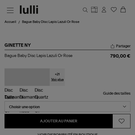
Aller au contenu principal
Accueil
Bague Baby Disc Lapis Lazuli Or Rose
GINETTE NY
Partager
Bague
Bague Baby Disc Lapis Lazuli Or Rose
790,00 €
Baby
Disc
Lapis
Lazuli
+
21
Or
Voir plus
Rose
Guide des tailles
Taille
AJOUTER AU PANIER
VOIR DISPONIBILITÉ EN BOUTIQUE