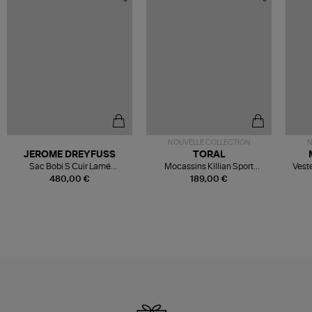
NOUVELLE COLLECTION
N
JEROME DREYFUSS
TORAL
Sac Bobi S Cuir Lamé
Mocassins Killian Sport
Veste
Champagne
Mousse
480,00 €
189,00 €