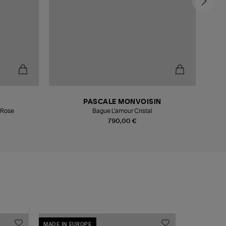
PASCALE MONVOISIN
Nacre Blanche Or Rose
Bague L'amour Cristal
B
790,00 €
MADE IN EUROPE
MADE IN EU