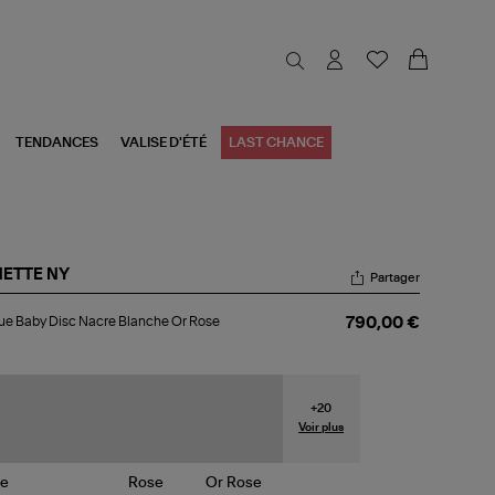
TENDANCES
VALISE D'ÉTÉ
LAST CHANCE
NETTE NY
Partager
gue
e Baby Disc Nacre Blanche Or Rose
790,00 €
by
c
cre
nche
+
20
se
Voir plus