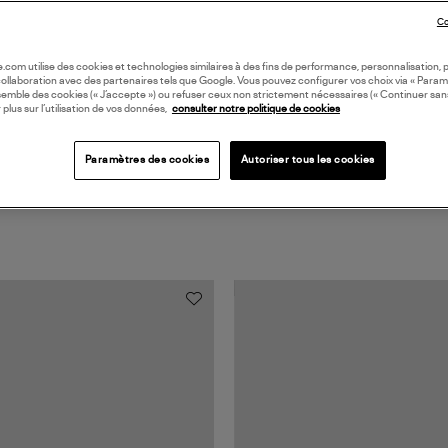
Coll
Co
EN 
oile.com utilise des cookies et technologies similaires à des fins de performance, personnalisation, p
collaboration avec des partenaires tels que Google. Vous pouvez configurer vos choix via « Param
semble des cookies (« J’accepte ») ou refuser ceux non strictement nécessaires (« Continuer san
 plus sur l’utilisation de vos données,
consulter notre politique de cookies
Paramètres des cookies
Autoriser tous les cookies