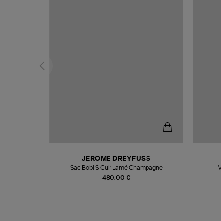
T
JEROME DREYFUSS
k
Sac Bobi S Cuir Lamé Champagne
M
480,00 €