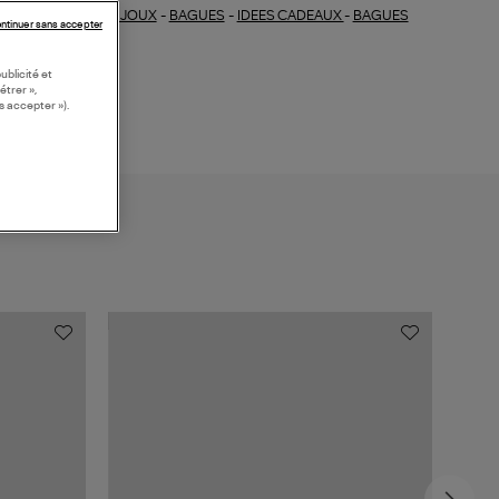
BIJOUX
-
BAGUES
-
IDEES CADEAUX
-
BAGUES
ections similaires :
ntinuer sans accepter
OR
ublicité et
étrer »,
s accepter »).