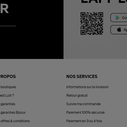
R
PROPOS
NOS SERVICES
 boutiques
Informations sur la livraison
est Lulli ?
Retour gratuit
 garanties
Suivre ma commande
 garanties Bijoux
Paiement 100% sécurisé
 offres & conditions
Paiement en 3 ou 4 fois