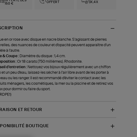
OFFERTE DÈS
OFFERT
3X,4X
150 €
SCRIPTION
e en or rose avec disque en nacre blanche. S'agissant de pierres
relles, des nuances de couleur et d'opacité peuvent apparaître d'un
le à l'autre.
le & Coupe :
Diamètre du disque : 1,4 cm.
position :
Or 18 carats (750 millièmes). Rhodonite.
eil d'entretien :
Nettoyez vos bijoux régulièrement avec un chiffon
 et un peu d'eau, laissez-les sécher à l'air libre avant de les porter à
eau ou les ranger. Il est recommandé d'éviter le contact avec les
uits ménagers, les cosmétiques, la mer ou la piscine et de retirez vos
ux pour dormir ou faire du sport.
-RDPE1)
VRAISON ET RETOUR
SPONIBILITÉ BOUTIQUE