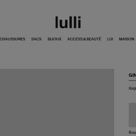
CHAUSSURES
SACS
BIJOUX
ACCESS & BEAUTÉ
LUI
MAISON
GI
Ba
Bagu
Ba
Dis
Na
Bla
Or
Ro