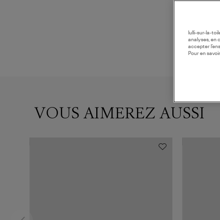
lulli-sur-la-t
analyses, en 
accepter l’en
Pour en savoir
VOUS AIMEREZ AUSSI