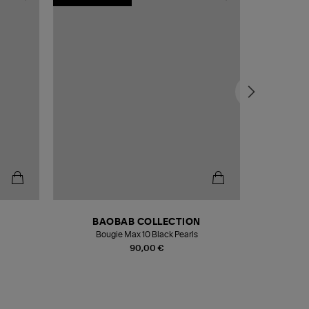
BAOBAB COLLECTION
Bougie Max 10 Black Pearls
Paréo Fou
90,00 €