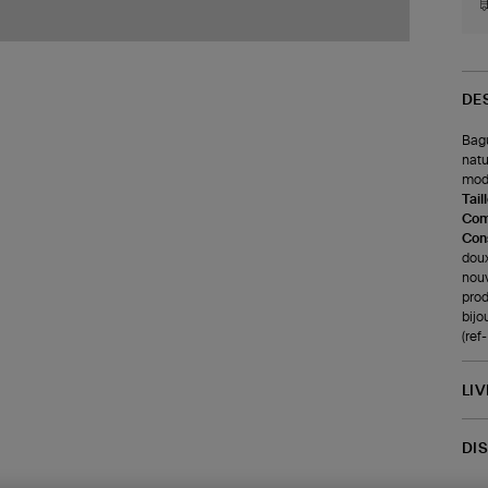
DE
Bagu
natu
modè
Tail
Com
Cons
doux
nouv
prod
bijo
(ref
LI
DI