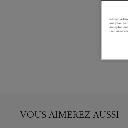
lulli-sur-la-t
analyses, en 
accepter l’en
Pour en savoir
VOUS AIMEREZ AUSSI