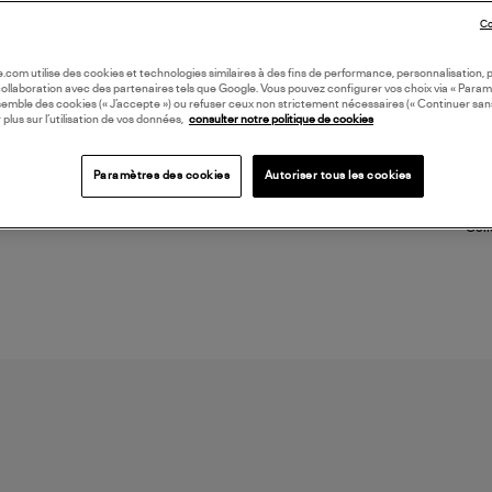
prod
Co
bijo
(ref
oile.com utilise des cookies et technologies similaires à des fins de performance, personnalisation, p
collaboration avec des partenaires tels que Google. Vous pouvez configurer vos choix via « Param
semble des cookies (« J’accepte ») ou refuser ceux non strictement nécessaires (« Continuer san
LI
 plus sur l’utilisation de vos données,
consulter notre politique de cookies
DI
Paramètres des cookies
Autoriser tous les cookies
Coll