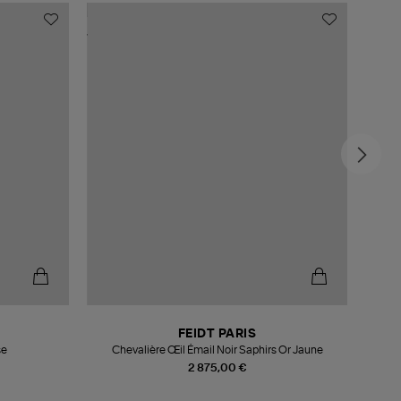
FEIDT PARIS
se
Chevalière Œil Émail Noir Saphirs Or Jaune
Bagu
2 875,00 €