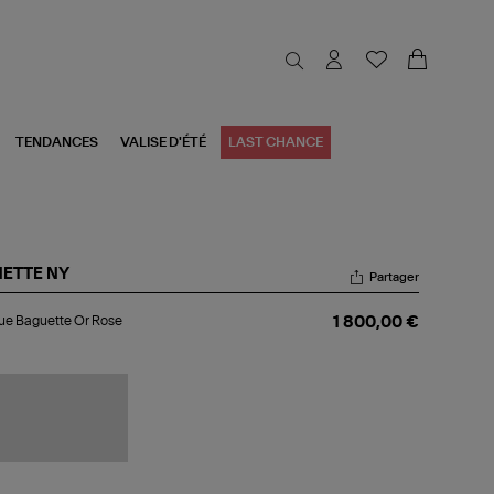
TENDANCES
VALISE D'ÉTÉ
LAST CHANCE
NETTE NY
Partager
gue
ue Baguette Or Rose
1 800,00 €
guette
se