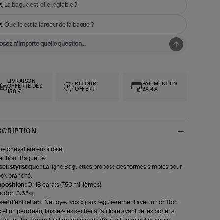
La bague est-elle réglable ?
Quelle est la largeur de la bague ?
LIVRAISON
RETOUR
PAIEMENT EN
OFFERTE DÈS
OFFERT
3X,4X
150 €
SCRIPTION
e chevalière en or rose.
ection "Baguette".
eil stylistique :
La ligne Baguettes propose des formes simples pour
ook branché.
position :
Or 18 carats (750 millièmes).
 d'or : 3,65 g.
eil d'entretien :
Nettoyez vos bijoux régulièrement avec un chiffon
 et un peu d'eau, laissez-les sécher à l'air libre avant de les porter à
eau ou les ranger. Il est recommandé d'éviter le contact avec les