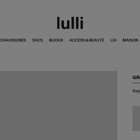
CHAUSSURES
SACS
BIJOUX
ACCESS & BEAUTÉ
LUI
MAISON
GI
Ba
Bag
Ba
Or
Ro