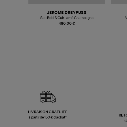
N
JEROME DREYFUSS
te
Sac Bobi S Cuir Lamé Champagne
M
480,00 €
LIVRAISON GRATUITE
RET
à partir de 150 € d'achat*
d