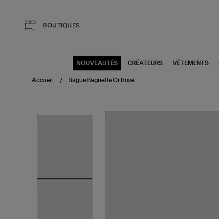
Aller au contenu principal
BOUTIQUES
NOUVEAUTÉS
CRÉATEURS
VÊTEMENTS
Accueil
Bague Baguette Or Rose