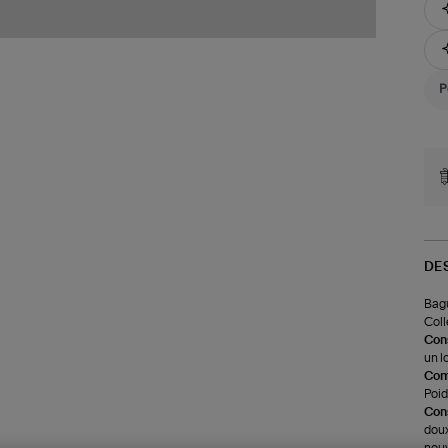
DE
Bagu
Coll
Cons
un l
Com
Poids
Cons
doux
nouv