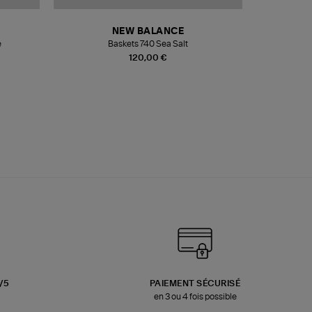
NEW BALANCE
e
Baskets 740 Sea Salt
Veste
120,00 €
3/5
PAIEMENT SÉCURISÉ
en 3 ou 4 fois possible