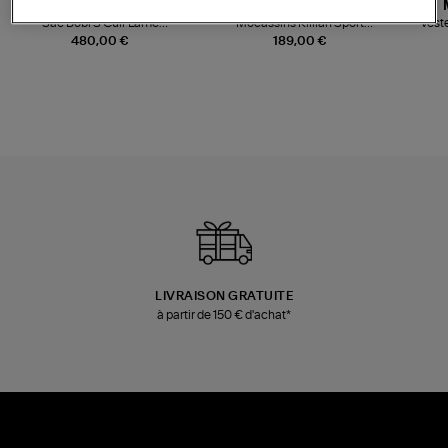
JEROME DREYFUSS
TORAL
Sac Bobi S Cuir Lamé
Mocassins Killian Sport
Veste
Champagne
Mousse
480,00 €
189,00 €
LIVRAISON GRATUITE
à partir de 150 € d'achat*