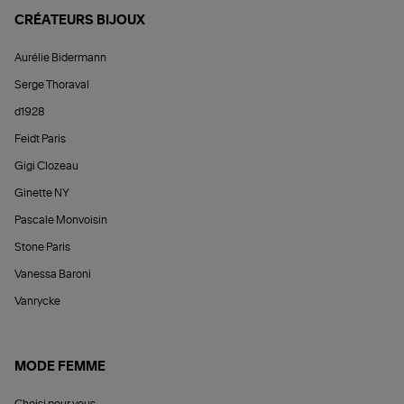
CRÉATEURS BIJOUX
Aurélie Bidermann
Serge Thoraval
d1928
Feidt Paris
Gigi Clozeau
Ginette NY
Pascale Monvoisin
Stone Paris
Vanessa Baroni
Vanrycke
MODE FEMME