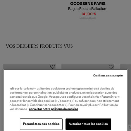
GOOSSENS PARIS
Bague Boucle Palladium
141,00 €
235,00 €
VOS DERNIERS PRODUITS VUS
Continuer sans accepter
lulli-sur-la-toile.com utilise des cookies et technologies similaires à des fins de
performance, personnalisation, publicité et analyses, en collaboration avec des
partenaires tels que Google. Vous pouvez configurer vos choix via « Paramétrer »,
accepter l’ensemble des cookies (« J’accepte ») ou refuser ceux non strictement
nécessaires (« Continuer sans accepter »). Pour en savoir plus sur l’utilisation de
vos données,
consulter notre politique de cookies
Paramètres des cookies
Autoriser tous les cookies
NOUVELLE COLLECTION
N