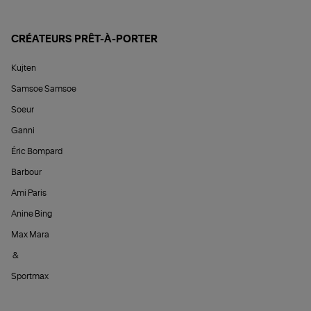
CRÉATEURS PRÊT-À-PORTER
Kujten
Samsoe Samsoe
Soeur
Ganni
Éric Bompard
Barbour
Ami Paris
Anine Bing
Max Mara
&
Sportmax