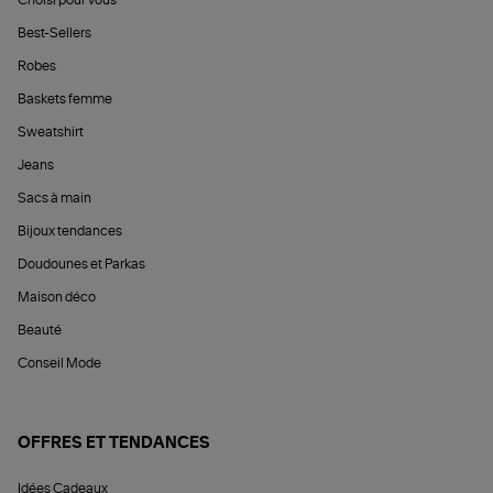
Choisi pour vous
Best-Sellers
Robes
Baskets femme
Sweatshirt
Jeans
Sacs à main
Bijoux tendances
Doudounes et Parkas
Maison déco
Beauté
Conseil Mode
OFFRES ET TENDANCES
Idées Cadeaux