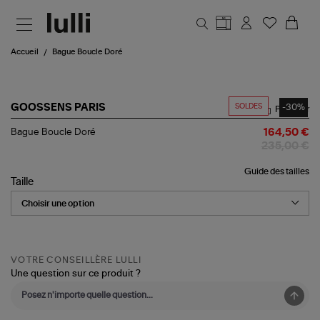
Aller au contenu principal
Accueil
Bague Boucle Doré
SOLDES
-30%
GOOSSENS PARIS
Partager
Bague
Bague Boucle Doré
164,50 €
Boucle
235,00 €
Doré
Guide des tailles
Taille
VOTRE CONSEILLÈRE LULLI
Une question sur ce produit ?