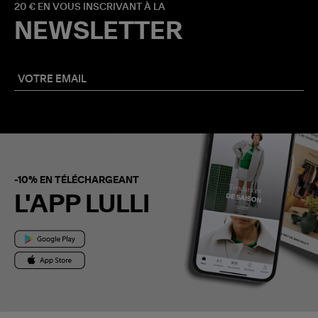
20 € EN VOUS INSCRIVANT À LA
NEWSLETTER
-10% EN TÉLÉCHARGEANT
L'APP LULLI