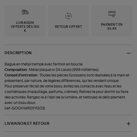
LIVRAISON
PAIEMENT EN
OFFERTE DÈS 150
RETOUR OFFERT
3X,4X
€
DESCRIPTION
Bague en métal trempé avec fermoir en boucle.
Composition :
Métal plaqué or 24 carats (999 millièmes).
Conseil d'entretien :
Toutes les pièces Goossens sont réalisées à la main et
présentent, par nature, de légères différences, qui les rendent unique.
Pour préserver l'éclat de votre bijou, évitez les contacts avec l'eau et les
cosmétiques (maquillage, parfums, crèmes). Retirez-le pour dormir ou faire
des activités. Rangez-le à l'abri de la lumière, et nettoyez-le délicatement
avec un tissu doux.
(ref-GOOH14RI01YG03)
LIVRAISON ET RETOUR