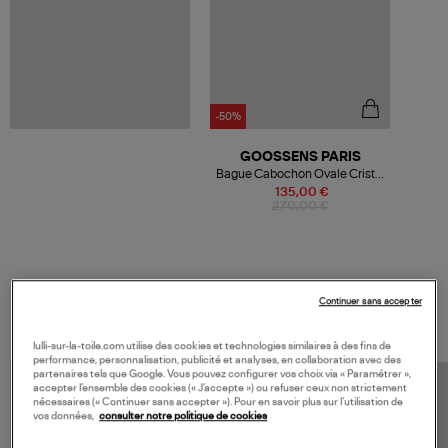
-50%
GOOSSENS PARIS
Bague Cabochon Ovale Cristal
de Roche Vert
135,00 €
270,00 €
VOS DERNIERS PRODUITS VUS
Continuer sans accepter
lulli-sur-la-toile.com utilise des cookies et technologies similaires à des fins de
performance, personnalisation, publicité et analyses, en collaboration avec des
partenaires tels que Google. Vous pouvez configurer vos choix via « Paramétrer »,
accepter l’ensemble des cookies (« J’accepte ») ou refuser ceux non strictement
nécessaires (« Continuer sans accepter »). Pour en savoir plus sur l’utilisation de
vos données,
consulter notre politique de cookies