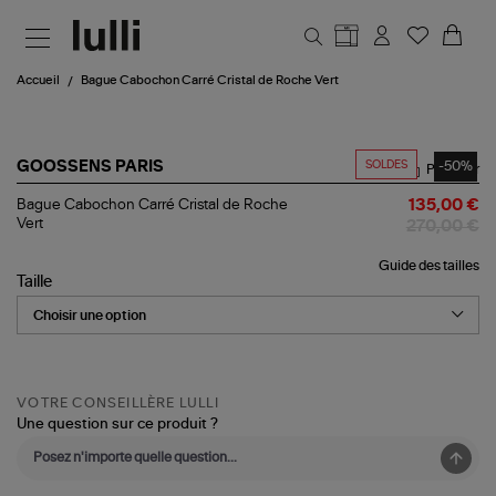
Aller au contenu principal
Accueil
Bague Cabochon Carré Cristal de Roche Vert
SOLDES
-50%
GOOSSENS PARIS
Partager
Bague
Bague Cabochon Carré Cristal de Roche
135,00 €
Cabochon
Vert
270,00 €
Carré
Cristal
Guide des tailles
de
Taille
Roche
Vert
VOTRE CONSEILLÈRE LULLI
Une question sur ce produit ?