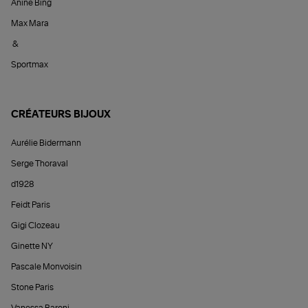
Anine Bing
Max Mara
&
Sportmax
CRÉATEURS BIJOUX
Aurélie Bidermann
Serge Thoraval
d1928
Feidt Paris
Gigi Clozeau
Ginette NY
Pascale Monvoisin
Stone Paris