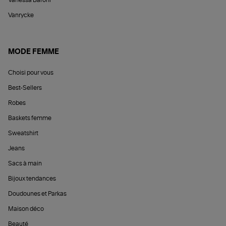
Vanessa Baroni
Vanrycke
MODE FEMME
Choisi pour vous
Best-Sellers
Robes
Baskets femme
Sweatshirt
Jeans
Sacs à main
Bijoux tendances
Doudounes et Parkas
Maison déco
Beauté