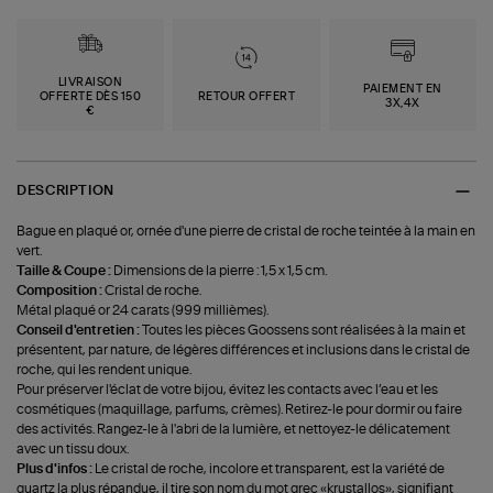
LIVRAISON
PAIEMENT EN
OFFERTE DÈS 150
RETOUR OFFERT
3X,4X
€
DESCRIPTION
Bague en plaqué or, ornée d'une pierre de cristal de roche teintée à la main en
vert.
Taille & Coupe :
Dimensions de la pierre : 1,5 x 1,5 cm.
Composition :
Cristal de roche.
Métal plaqué or 24 carats (999 millièmes).
Conseil d'entretien :
Toutes les pièces Goossens sont réalisées à la main et
présentent, par nature, de légères différences et inclusions dans le cristal de
roche, qui les rendent unique.
Pour préserver l'éclat de votre bijou, évitez les contacts avec l’eau et les
cosmétiques (maquillage, parfums, crèmes). Retirez-le pour dormir ou faire
des activités. Rangez-le à l'abri de la lumière, et nettoyez-le délicatement
avec un tissu doux.
Plus d'infos :
Le cristal de roche, incolore et transparent, est la variété de
quartz la plus répandue, il tire son nom du mot grec «krustallos», signifiant