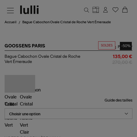
Aller au contenu principal
Accueil
Bague Cabochon Ovale Cristal de Roche Vert Émeraude
SOLDES
-50%
GOOSSENS PARIS
Partager
Bague
Bague Cabochon Ovale Cristal de Roche
135,00 €
Cabochon
Vert Émeraude
270,00 €
Ovale
Cristal
de
Roche
Vert
Émeraude
Guide des tailles
Taille