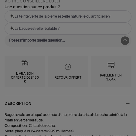
VOTRE CONSEILLÈRE LULLI
Une question sur ce produit ?
La teinte verte de la pierre est-elle naturelle ou artificielle ?
La bague est-elle réglable ?
LIVRAISON
PAIEMENT EN
OFFERTE DÈS 150
RETOUR OFFERT
3X,4X
€
DESCRIPTION
Bague ovale en plaqué or, ornée d'une pierre de cristal de roche teintée à la
main en vert émeraude.
Composition :
Cristal de roche.
Métal plaqué or 24 carats (999 millièmes).