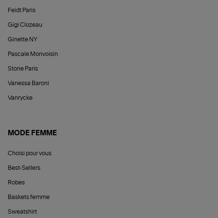
Feidt Paris
Gigi Clozeau
Ginette NY
Pascale Monvoisin
Stone Paris
Vanessa Baroni
Vanrycke
MODE FEMME
Choisi pour vous
Best-Sellers
Robes
Baskets femme
Sweatshirt