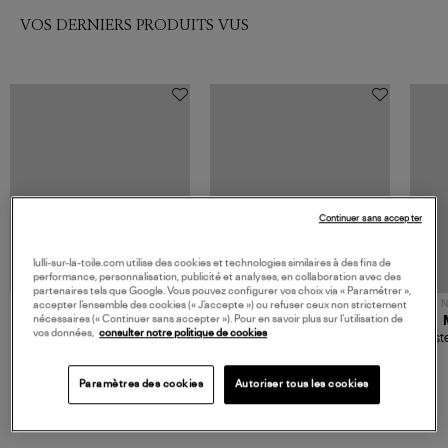
VOS DERNIERS PRODUITS VUS
Continuer sans accepter
lulli-sur-la-toile.com utilise des cookies et technologies similaires à des fins de
performance, personnalisation, publicité et analyses, en collaboration avec des
partenaires tels que Google. Vous pouvez configurer vos choix via « Paramétrer »,
NOUVELLE COLLECTION
N
accepter l’ensemble des cookies (« J’accepte ») ou refuser ceux non strictement
nécessaires (« Continuer sans accepter »). Pour en savoir plus sur l’utilisation de
JEROME DREYFUSS
TORAL
vos données,
consulter notre politique de cookies
Sac Bobi S Cuir Lamé
Mocassins Killian Sport
Veste
Champagne
Mousse
480,00 €
189,00 €
Paramètres des cookies
Autoriser tous les cookies