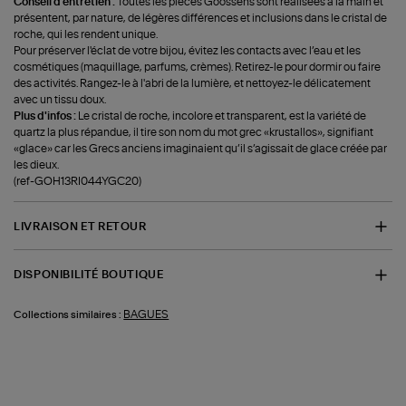
Conseil d'entretien :
Toutes les pièces Goossens sont réalisées à la main et
présentent, par nature, de légères différences et inclusions dans le cristal de
roche, qui les rendent unique.
Pour préserver l'éclat de votre bijou, évitez les contacts avec l’eau et les
cosmétiques (maquillage, parfums, crèmes). Retirez-le pour dormir ou faire
des activités. Rangez-le à l'abri de la lumière, et nettoyez-le délicatement
avec un tissu doux.
Plus d'infos :
Le cristal de roche, incolore et transparent, est la variété de
quartz la plus répandue, il tire son nom du mot grec «krustallos», signifiant
«glace» car les Grecs anciens imaginaient qu’il s’agissait de glace créée par
les dieux.
(ref-GOH13RI044YGC20)
LIVRAISON ET RETOUR
DISPONIBILITÉ BOUTIQUE
BAGUES
Collections similaires :