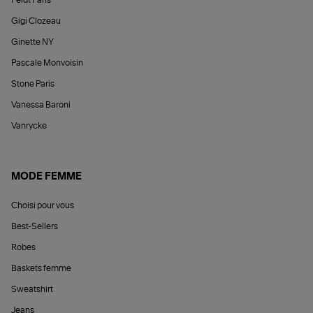
Feidt Paris
Gigi Clozeau
Ginette NY
Pascale Monvoisin
Stone Paris
Vanessa Baroni
Vanrycke
MODE FEMME
Choisi pour vous
Best-Sellers
Robes
Baskets femme
Sweatshirt
Jeans