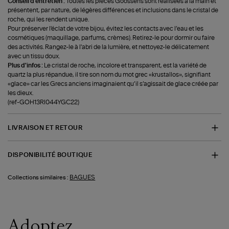
Conseil d'entretien :
Toutes les pièces Goossens sont réalisées à la main et
présentent, par nature, de légères différences et inclusions dans le cristal de
roche, qui les rendent unique.
Pour préserver l'éclat de votre bijou, évitez les contacts avec l’eau et les
cosmétiques (maquillage, parfums, crèmes). Retirez-le pour dormir ou faire
des activités. Rangez-le à l'abri de la lumière, et nettoyez-le délicatement
avec un tissu doux.
Plus d'infos :
Le cristal de roche, incolore et transparent, est la variété de
quartz la plus répandue, il tire son nom du mot grec «krustallos», signifiant
«glace» car les Grecs anciens imaginaient qu’il s’agissait de glace créée par
les dieux.
(ref-GOH13RI044YGC22)
LIVRAISON ET RETOUR
DISPONIBILITÉ BOUTIQUE
BAGUES
Collections similaires :
Adoptez