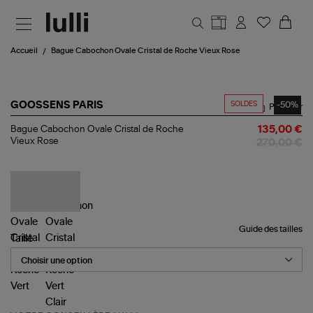
Aller au contenu principal
Accueil
Bague Cabochon Ovale Cristal de Roche Vieux Rose
SOLDES
-50%
GOOSSENS PARIS
Partager
Bague
Bague Cabochon Ovale Cristal de Roche
135,00 €
Cabochon
Vieux Rose
270,00 €
Ovale
Cristal
de
Roche
Vieux
Rose
Guide des tailles
Taille