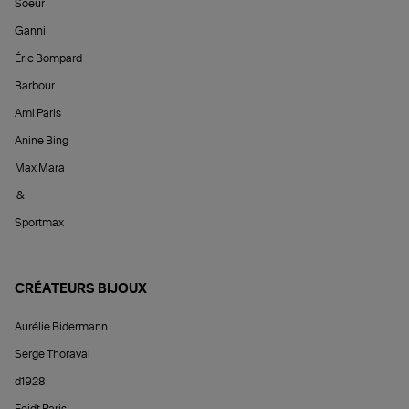
Soeur
Ganni
Éric Bompard
Barbour
Ami Paris
Anine Bing
Max Mara
&
Sportmax
CRÉATEURS BIJOUX
Aurélie Bidermann
Serge Thoraval
d1928