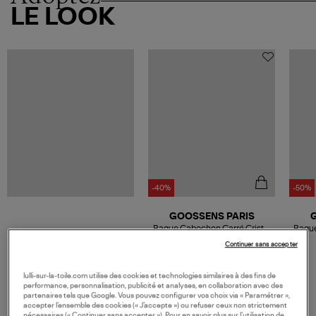
LE LOOK
-40%
-50%
GOOSSENS PARIS
Bague Cabochon Carré Cristal
Bague
de Roche Vieux Rose
162,00 €
Continuer sans accepter
270,00 €
lulli-sur-la-toile.com utilise des cookies et technologies similaires à des fins de
performance, personnalisation, publicité et analyses, en collaboration avec des
partenaires tels que Google. Vous pouvez configurer vos choix via « Paramétrer »,
accepter l’ensemble des cookies (« J’accepte ») ou refuser ceux non strictement
nécessaires (« Continuer sans accepter »). Pour en savoir plus sur l’utilisation de