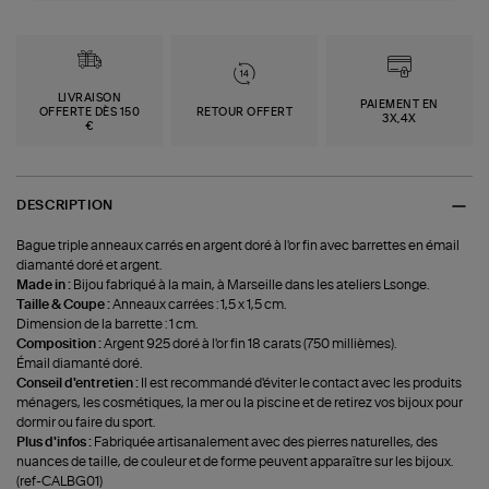
LIVRAISON
PAIEMENT EN
OFFERTE DÈS 150
RETOUR OFFERT
3X,4X
€
DESCRIPTION
Bague triple anneaux carrés en argent doré à l'or fin avec barrettes en émail
diamanté doré et argent.
Made in :
Bijou fabriqué à la main, à Marseille dans les ateliers Lsonge.
Taille & Coupe :
Anneaux carrées : 1,5 x 1,5 cm.
Dimension de la barrette : 1 cm.
Composition :
Argent 925 doré à l'or fin 18 carats (750 millièmes).
Émail diamanté doré.
Conseil d'entretien :
Il est recommandé d'éviter le contact avec les produits
ménagers, les cosmétiques, la mer ou la piscine et de retirez vos bijoux pour
dormir ou faire du sport.
Plus d'infos :
Fabriquée artisanalement avec des pierres naturelles, des
nuances de taille, de couleur et de forme peuvent apparaître sur les bijoux.
(ref-CALBG01)