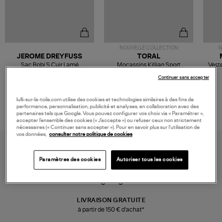
NOUVELLE COLLECTION
N
JEROME DREYFUSS
TORAL
Sac Bobi S Cuir Lamé
Mocassins Killian Sport
Veste
Champagne
Mousse
480,00 €
189,00 €
Continuer sans accepter
lulli-sur-la-toile.com utilise des cookies et technologies similaires à des fins de
performance, personnalisation, publicité et analyses, en collaboration avec des
partenaires tels que Google. Vous pouvez configurer vos choix via « Paramétrer »,
accepter l’ensemble des cookies (« J’accepte ») ou refuser ceux non strictement
nécessaires (« Continuer sans accepter »). Pour en savoir plus sur l’utilisation de
vos données,
consulter notre politique de cookies
Paramètres des cookies
Autoriser tous les cookies
LIVRAISON GRATUITE
à partir de 150 € d'achat*