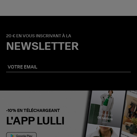
20 € EN VOUS INSCRIVANT À LA
NEWSLETTER
-10% EN TÉLÉCHARGEANT
L'APP LULLI