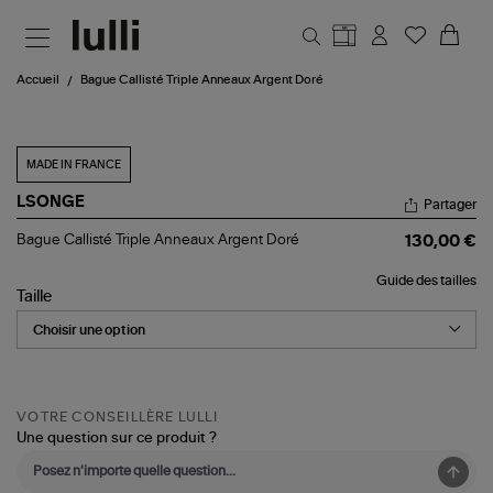
Aller au contenu principal
Accueil
Bague Callisté Triple Anneaux Argent Doré
MADE IN FRANCE
LSONGE
Partager
Bague
Bague Callisté Triple Anneaux Argent Doré
130,00 €
Callisté
Triple
Guide des tailles
Anneaux
Taille
Argent
Doré
VOTRE CONSEILLÈRE LULLI
Une question sur ce produit ?