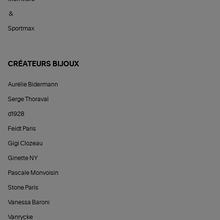
&
Sportmax
CRÉATEURS BIJOUX
Aurélie Bidermann
Serge Thoraval
d1928
Feidt Paris
Gigi Clozeau
Ginette NY
Pascale Monvoisin
Stone Paris
Vanessa Baroni
Vanrycke