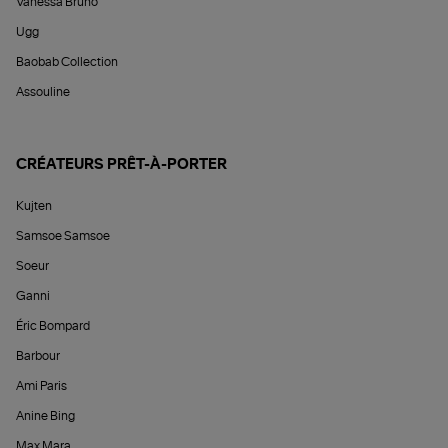
Vanessa Bruno
Ugg
Baobab Collection
Assouline
CRÉATEURS PRÊT-À-PORTER
Kujten
Samsoe Samsoe
Soeur
Ganni
Éric Bompard
Barbour
Ami Paris
Anine Bing
Max Mara