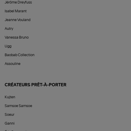
Jérôme Dreyfuss
Isabel Marant
Jeanne Vouland
Autry
Vanessa Bruno
Ugg
Baobab Collection
Assouline
CRÉATEURS PRÊT-À-PORTER
Kujten
Samsoe Samsoe
Soeur
Ganni