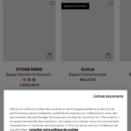
MADE IN FRANCE
STONE PARIS
DJULA
Bague Yasmine Or Diamants
Bague Chaîne Fairytale
B
Blancs
810,00 €
1 000,00 €
Continuer sans accepter
lulli-sur-la-toile.com utilise des cookies et technologies similaires à des fins de
VOS DERNIERS PRODUITS VUS
performance, personnalisation, publicité et analyses, en collaboration avec des
partenaires tels que Google. Vous pouvez configurer vos choix via « Paramétrer »,
accepter l’ensemble des cookies (« J’accepte ») ou refuser ceux non strictement
nécessaires (« Continuer sans accepter »). Pour en savoir plus sur l’utilisation de
vos données,
consulter notre politique de cookies