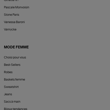
Ginette NY
Pascale Monvoisin
Stone Paris
Vanessa Baroni
Vanrycke
MODE FEMME
Choisi pour vous
Best-Sellers
Robes
Baskets femme
Sweatshirt
Jeans
Sacs à main
Bijoux tendances