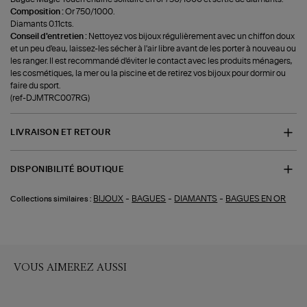
Composition :
Or 750/1000.
Diamants 0.11cts.
Conseil d'entretien :
Nettoyez vos bijoux régulièrement avec un chiffon doux
et un peu d'eau, laissez-les sécher à l'air libre avant de les porter à nouveau ou
les ranger. Il est recommandé d'éviter le contact avec les produits ménagers,
les cosmétiques, la mer ou la piscine et de retirez vos bijoux pour dormir ou
faire du sport.
(ref-DJMTRC007RG)
LIVRAISON ET RETOUR
DISPONIBILITÉ BOUTIQUE
-
-
-
BIJOUX
BAGUES
DIAMANTS
BAGUES EN OR
Collections similaires :
VOUS AIMEREZ AUSSI