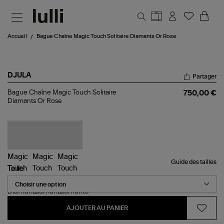
Aller au contenu principal
Accueil
Bague Chaîne Magic Touch Solitaire Diamants Or Rose
DJULA
Partager
Bague
Bague Chaîne Magic Touch Solitaire
750,00 €
Chaîne
Diamants Or Rose
Magic
Touch
Solitaire
Diamants
Or
Rose
Guide des tailles
Taille
AJOUTER AU PANIER