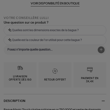
VOIR DISPONIBILITÉ EN BOUTIQUE
VOTRE CONSEILLÈRE LULLI
Une question sur ce produit ?
Quelles sont les dimensions exactes de la bague ?
Quelle est la couleur de l'or utilisé pour cette bague ?
LIVRAISON
PAIEMENT EN
OFFERTE DÈS 150
RETOUR OFFERT
3X,4X
€
DESCRIPTION
Bague Magic Touch chaîne solitaire en or 750/1000 et sertie de diamants.