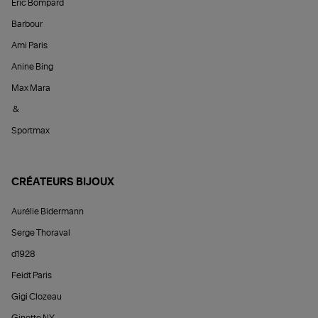
Éric Bompard
Barbour
Ami Paris
Anine Bing
Max Mara
&
Sportmax
CRÉATEURS BIJOUX
Aurélie Bidermann
Serge Thoraval
d1928
Feidt Paris
Gigi Clozeau