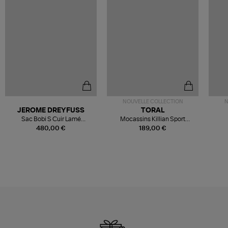
NOUVELLE COLLECTION
N
JEROME DREYFUSS
TORAL
Sac Bobi S Cuir Lamé
Mocassins Killian Sport
Champagne
Mousse
480,00 €
189,00 €