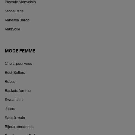
Pascale Monvoisin
Stone Paris
Vanessa Baroni
Vanrycke
MODE FEMME
Choisi pour vous
Best-Sellers
Robes
Baskets femme
Sweatshirt
Jeans
Sacs à main
Bijoux tendances