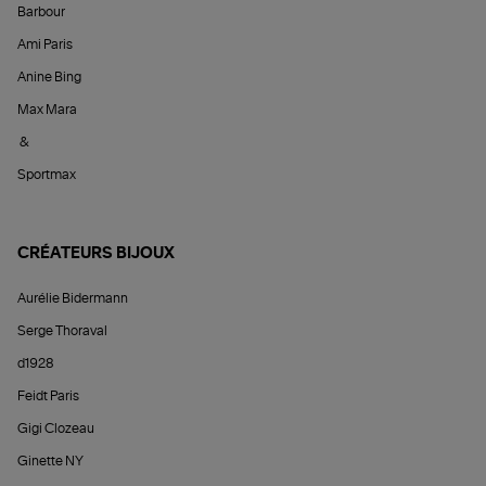
Barbour
Ami Paris
Anine Bing
Max Mara
&
Sportmax
CRÉATEURS BIJOUX
Aurélie Bidermann
Serge Thoraval
d1928
Feidt Paris
Gigi Clozeau
Ginette NY