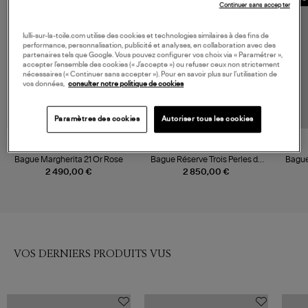
Continuer sans accepter
lulli-sur-la-toile.com utilise des cookies et technologies similaires à des fins de
performance, personnalisation, publicité et analyses, en collaboration avec des
partenaires tels que Google. Vous pouvez configurer vos choix via « Paramétrer »,
accepter l’ensemble des cookies (« J’accepte ») ou refuser ceux non strictement
nécessaires (« Continuer sans accepter »). Pour en savoir plus sur l’utilisation de
vos données,
consulter notre politique de cookies
Paramètres des cookies
Autoriser tous les cookies
VANRYCKE
D1928
Bague Margherita 21 Or Rose
Bague Réserve Trois Perles de
Bague
Culture Or Jaune
de Cu
2 490,00 €
2 850,00 €
VOS DERNIERS PRODUITS VUS