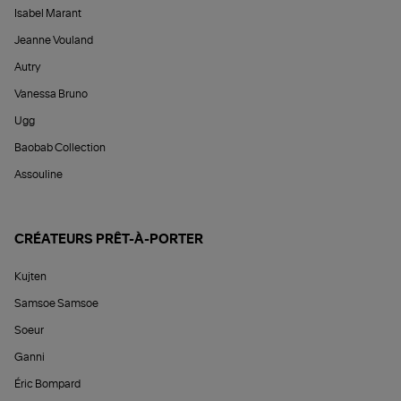
Isabel Marant
Jeanne Vouland
Autry
Vanessa Bruno
Ugg
Baobab Collection
Assouline
CRÉATEURS PRÊT-À-PORTER
Kujten
Samsoe Samsoe
Soeur
Ganni
Éric Bompard