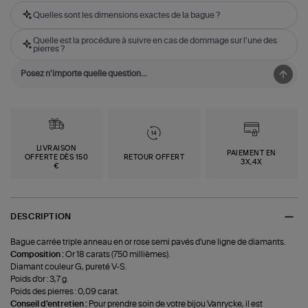
Quelles sont les dimensions exactes de la bague ?
Quelle est la procédure à suivre en cas de dommage sur l'une des
pierres ?
LIVRAISON
PAIEMENT EN
OFFERTE DÈS 150
RETOUR OFFERT
3X,4X
€
DESCRIPTION
Bague carrée triple anneau en or rose semi pavés d'une ligne de diamants.
Composition :
Or 18 carats (750 millièmes).
Diamant couleur G, pureté V-S.
Poids d'or : 3,7 g.
Poids des pierres : 0,09 carat.
Conseil d'entretien :
Pour prendre soin de votre bijou Vanrycke, il est