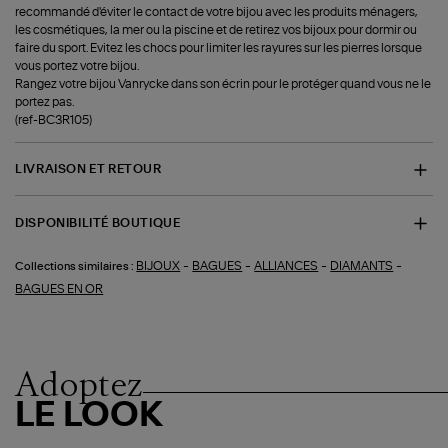
recommandé d'éviter le contact de votre bijou avec les produits ménagers,
les cosmétiques, la mer ou la piscine et de retirez vos bijoux pour dormir ou
faire du sport. Evitez les chocs pour limiter les rayures sur les pierres lorsque
vous portez votre bijou.
Rangez votre bijou Vanrycke dans son écrin pour le protéger quand vous ne le
portez pas.
(ref-BC3R105)
LIVRAISON ET RETOUR
DISPONIBILITÉ BOUTIQUE
-
-
-
-
BIJOUX
BAGUES
ALLIANCES
DIAMANTS
Collections similaires :
BAGUES EN OR
Adoptez
LE LOOK