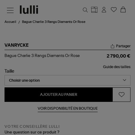
Aller au contenu principal
Accueil
Bague Charlie 3 Rangs Diamants Or Rose
VANRYCKE
Partager
Bague
Bague Charlie 3 Rangs Diamants Or Rose
2 790,00 €
Charlie
3
Guide des tailles
Rangs
Taille
Diamants
Or
Rose
AJOUTER AU PANIER
VOIR DISPONIBILITÉ EN BOUTIQUE
VOTRE CONSEILLÈRE LULLI
Une question sur ce produit ?