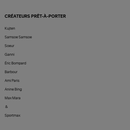
CRÉATEURS PRÊT-À-PORTER
Kujten
Samsoe Samsoe
Soeur
Ganni
Éric Bompard
Barbour
Ami Paris
Anine Bing
Max Mara
&
Sportmax