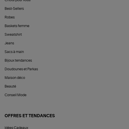
Choisi pour vous
Best-Sellers
Robes
Baskets femme
Sweatshirt
Jeans
Sacs à main
Bijoux tendances
Doudounes et Parkas
Maison déco
Beauté
Conseil Mode
OFFRES ET TENDANCES
Idées Cadeaux