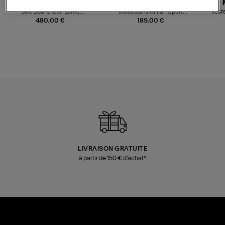
JEROME DREYFUSS
TORAL
Sac Bobi S Cuir Lamé
Mocassins Killian Sport
Veste
Champagne
Mousse
480,00 €
189,00 €
LIVRAISON GRATUITE
à partir de 150 € d'achat*