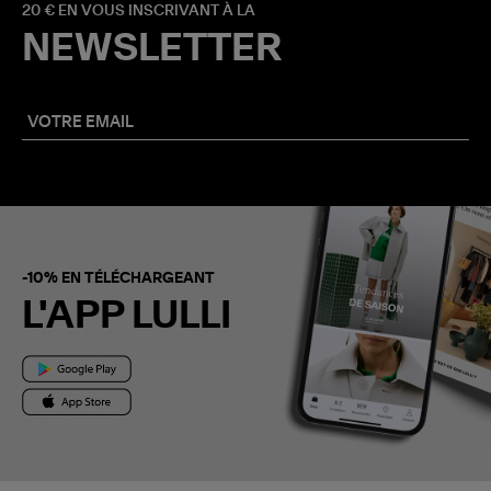
20 € EN VOUS INSCRIVANT À LA
NEWSLETTER
-10% EN TÉLÉCHARGEANT
L'APP LULLI