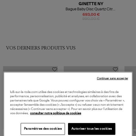
GINETTE NY
Bague Baby Disc Quartz Citron
Or Rose
693,00 €
990,00 €
VOS DERNIERS PRODUITS VUS
Continuer sans accepter
lulli-sur-la-toile.com utilise des cookies et technologies similaires à des fins de
performance, personnalisation, publicité et analyses, en collaboration avec des
partenaires tels que Google. Vous pouvez configurer vos choix via « Paramétrer »,
accepter l’ensemble des cookies (« J’accepte ») ou refuser ceux non strictement
nécessaires (« Continuer sans accepter »). Pour en savoir plus sur l’utilisation de
vos données,
consulter notre politique de cookies
Paramètres des cookies
Autoriser tous les cookies
NOUVELLE COLLECTION
N