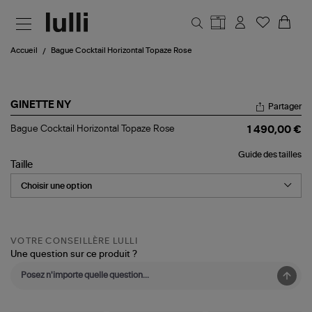
Aller au contenu principal
Accueil
Bague Cocktail Horizontal Topaze Rose
GINETTE NY
Partager
Bague
Bague Cocktail Horizontal Topaze Rose
1 490,00 €
Cocktail
Horizontal
Guide des tailles
Topaze
Taille
Rose
VOTRE CONSEILLÈRE LULLI
Une question sur ce produit ?