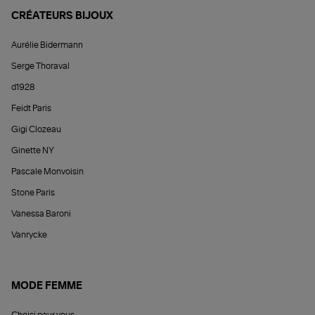
CRÉATEURS BIJOUX
Aurélie Bidermann
Serge Thoraval
d1928
Feidt Paris
Gigi Clozeau
Ginette NY
Pascale Monvoisin
Stone Paris
Vanessa Baroni
Vanrycke
MODE FEMME