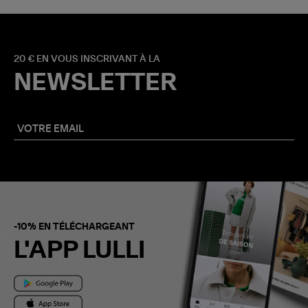
20 € EN VOUS INSCRIVANT À LA
NEWSLETTER
-10% EN TÉLÉCHARGEANT
L'APP LULLI