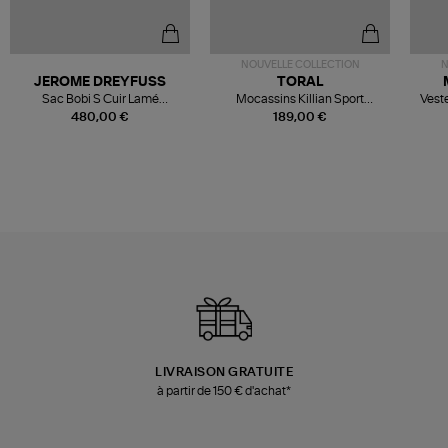
NOUVELLE COLLECTION
N
JEROME DREYFUSS
TORAL
Sac Bobi S Cuir Lamé
Mocassins Killian Sport
Veste
Champagne
Mousse
480,00 €
189,00 €
LIVRAISON GRATUITE
à partir de 150 € d'achat*