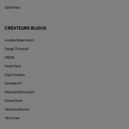
Sportmax
CRÉATEURS BIJOUX
Aurélie Bidermann
Serge Thoraval
d1928
Feidt Paris
Gigi Clozeau
Ginette NY
Pascale Monvoisin
Stone Paris
Vanessa Baroni
Vanrycke