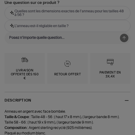
Une question sur ce produit ?
Quelles sont les dimensions exactes de l'anneau pour les tailles 48
à 56 ?
L'anneau est-il réglable en taille ?
LIVRAISON
PAIEMENT EN
OFFERTE DÈS 150
RETOUR OFFERT
3X,4X
€
DESCRIPTION
Anneau en argent avec face bombée.
Taille & Coupe :
Taille 48 - 56 : ( haut 17 x 8 mm ), ( largeur bande 8 mm ).
Taille 58 - 66 : ( haut 19 x 9 mm ), ( largeur bande 9 mm ).
Composition :
Argent sterling recyclé (925 millièmes).
Plaqué au rhodium blanc.