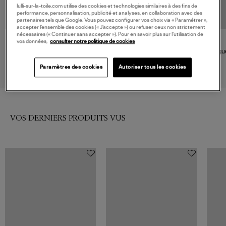
lulli-sur-la-toile.com utilise des cookies et technologies similaires à des fins de
performance, personnalisation, publicité et analyses, en collaboration avec des
partenaires tels que Google. Vous pouvez configurer vos choix via « Paramétrer »,
accepter l’ensemble des cookies (« J’accepte ») ou refuser ceux non strictement
nécessaires (« Continuer sans accepter »). Pour en savoir plus sur l’utilisation de
vos données,
consulter notre politique de cookies
ALT
SERGE THORAVAL
Bague Spirale 3.0 Argent
Bague L'éternité Argent
Bague
210,00 €
210,00 €
Paramètres des cookies
Autoriser tous les cookies
VOS DERNIERS PRODUITS VUS