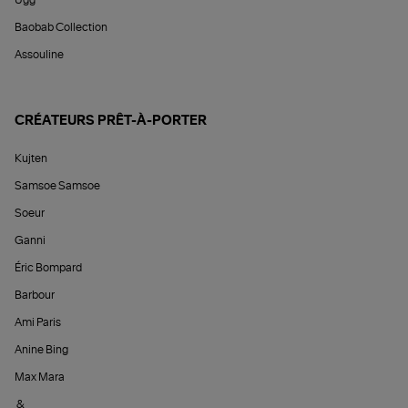
Baobab Collection
Assouline
CRÉATEURS PRÊT-À-PORTER
Kujten
Samsoe Samsoe
Soeur
Ganni
Éric Bompard
Barbour
Ami Paris
Anine Bing
Max Mara
&