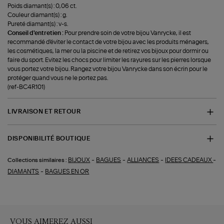
Poids diamant(s) : 0,06 ct.
Couleur diamant(s) : g.
Pureté diamant(s) : v-s.
Conseil d'entretien :
Pour prendre soin de votre bijou Vanrycke, il est
recommandé d'éviter le contact de votre bijou avec les produits ménagers,
les cosmétiques, la mer ou la piscine et de retirez vos bijoux pour dormir ou
faire du sport. Evitez les chocs pour limiter les rayures sur les pierres lorsque
vous portez votre bijou. Rangez votre bijou Vanrycke dans son écrin pour le
protéger quand vous ne le portez pas.
(ref-BC4R101)
LIVRAISON ET RETOUR
DISPONIBILITÉ BOUTIQUE
-
-
-
-
BIJOUX
BAGUES
ALLIANCES
IDEES CADEAUX
Collections similaires :
-
DIAMANTS
BAGUES EN OR
VOUS AIMEREZ AUSSI