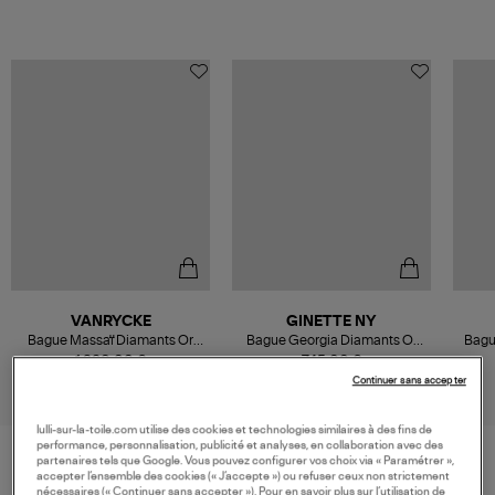
VANRYCKE
GINETTE NY
Bague Massaï Diamants Or
Bague Georgia Diamants Or
Bagu
Rose
Rose
1 290,00 €
745,00 €
Continuer sans accepter
lulli-sur-la-toile.com utilise des cookies et technologies similaires à des fins de
performance, personnalisation, publicité et analyses, en collaboration avec des
partenaires tels que Google. Vous pouvez configurer vos choix via « Paramétrer »,
accepter l’ensemble des cookies (« J’accepte ») ou refuser ceux non strictement
VOS DERNIERS PRODUITS VUS
nécessaires (« Continuer sans accepter »). Pour en savoir plus sur l’utilisation de