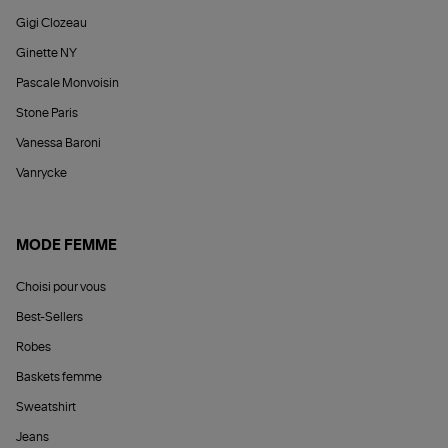
Gigi Clozeau
Ginette NY
Pascale Monvoisin
Stone Paris
Vanessa Baroni
Vanrycke
MODE FEMME
Choisi pour vous
Best-Sellers
Robes
Baskets femme
Sweatshirt
Jeans