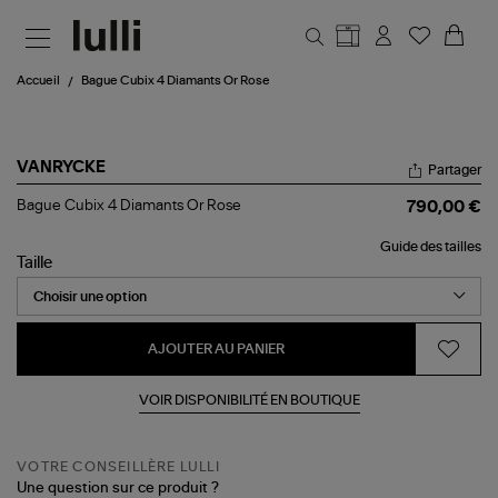
Aller au contenu principal
Accueil
Bague Cubix 4 Diamants Or Rose
VANRYCKE
Partager
Bague
Bague Cubix 4 Diamants Or Rose
790,00 €
Cubix
4
Guide des tailles
Diamants
Taille
Or
Rose
AJOUTER AU PANIER
VOIR DISPONIBILITÉ EN BOUTIQUE
VOTRE CONSEILLÈRE LULLI
Une question sur ce produit ?