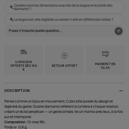
Quelles sont les dimensions exactes de la bague et le poids des
diamants ?
La bague est-elle réglable ou existe-t-elle en différentes tailles ?
LIVRAISON
PAIEMENT EN
OFFERTE DÈS 150
RETOUR OFFERT
3X,4X
€
DESCRIPTION
Pensé comme un bijou en mouvement, Cubix allie pureté du design et
légèreté du geste. Quatre diamants reflètent la lumière à chaque rotation,
créant un éclat perpétuel — un geste simple, tel un mantra précieux, à la fois
pur et intemporel.
Composition :
Or rose 18k.
Poids or : 0,8 g.