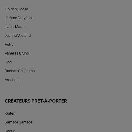
Golden Goose
Jérôme Dreyfuss
Isabel Marant
Jeanne Vouland
Autry
Vanessa Bruno
Ugg
Baobab Collection
Assouline
CRÉATEURS PRÊT-À-PORTER
Kujten
Samsoe Samsoe
Soeur