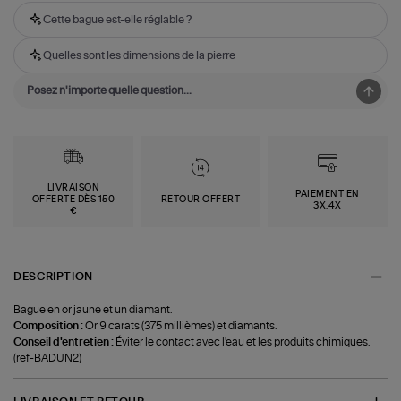
Cette bague est-elle réglable ?
Quelles sont les dimensions de la pierre
LIVRAISON
PAIEMENT EN
OFFERTE DÈS 150
RETOUR OFFERT
3X,4X
€
DESCRIPTION
Bague en or jaune et un diamant.
Composition :
Or 9 carats (375 millièmes) et diamants.
Conseil d'entretien :
Éviter le contact avec l'eau et les produits chimiques.
(ref-BADUN2)