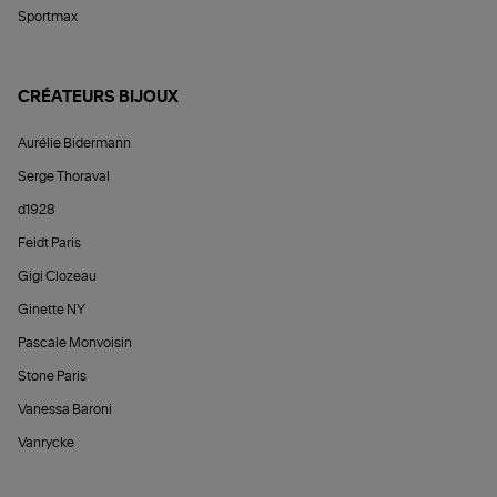
Sportmax
CRÉATEURS BIJOUX
Aurélie Bidermann
Serge Thoraval
d1928
Feidt Paris
Gigi Clozeau
Ginette NY
Pascale Monvoisin
Stone Paris
Vanessa Baroni
Vanrycke