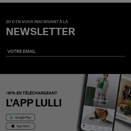
20 € EN VOUS INSCRIVANT À LA
NEWSLETTER
-10% EN TÉLÉCHARGEANT
L'APP LULLI