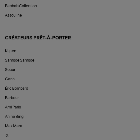
Baobab Collection
Assouline
CRÉATEURS PRÊT-À-PORTER
Kujten
Samsoe Samsoe
Soeur
Ganni
Éric Bompard
Barbour
Ami Paris
Anine Bing
Max Mara
&