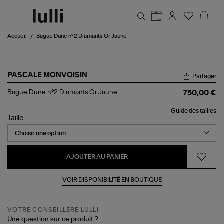
Aller au contenu principal
Accueil
Bague Dune n°2 Diamants Or Jaune
PASCALE MONVOISIN
Partager
Bague
Bague Dune n°2 Diamants Or Jaune
750,00 €
Dune
n°2
Guide des tailles
Diamants
Taille
Or
Jaune
AJOUTER AU PANIER
VOIR DISPONIBILITÉ EN BOUTIQUE
VOTRE CONSEILLÈRE LULLI
Une question sur ce produit ?