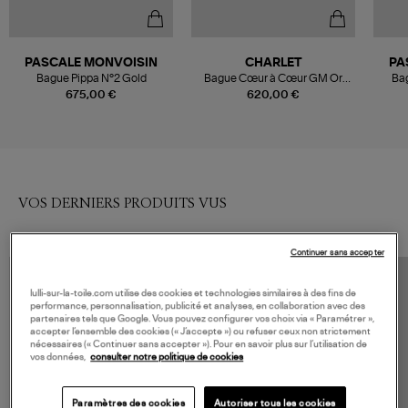
PASCALE MONVOISIN
CHARLET
PA
Bague Pippa N°2 Gold
Bague Cœur à Cœur GM Or
Bag
Jaune
675,00 €
620,00 €
VOS DERNIERS PRODUITS VUS
Continuer sans accepter
lulli-sur-la-toile.com utilise des cookies et technologies similaires à des fins de
performance, personnalisation, publicité et analyses, en collaboration avec des
partenaires tels que Google. Vous pouvez configurer vos choix via « Paramétrer »,
accepter l’ensemble des cookies (« J’accepte ») ou refuser ceux non strictement
nécessaires (« Continuer sans accepter »). Pour en savoir plus sur l’utilisation de
vos données,
consulter notre politique de cookies
Paramètres des cookies
Autoriser tous les cookies