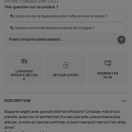
VOTRE CONSEILLÈRE LULLI
Une question sur ce produit ?
La gravure sur la bague peut-elle s'effacer avec le temps ?
Quelles sont les dimensions exactes de la bague ?
LIVRAISON
PAIEMENT EN
OFFERTE DÈS 150
RETOUR OFFERT
3X,4X
€
DESCRIPTION
Bague en argent avec gravure d'Edmond Rostand "Un baiser, mais à tout
prendre, qu'est-ce. Un serment fait d'un peu plus près, une promesse plus
précise, un aveu qui veut se confirmer, un point rose qu'on met sur l'i du verbe
aimer".