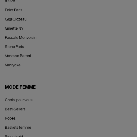
d1928
Feidt Paris
Gigi Clozeau
Ginette NY
Pascale Monvoisin
Stone Paris
Vanessa Baroni
Vanrycke
MODE FEMME
Choisi pour vous
Best-Sellers
Robes
Baskets femme
Sweatshirt