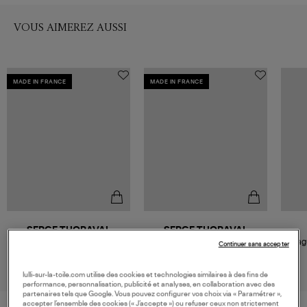
VOUS AIMEREZ AUSSI
MADE IN FRANCE
MADE IN FRANCE
SERGE THORAVAL
SERGE THORAVAL
Bague Eluard Croisée Argent et
Bague Rivetée La Nuit Large
Bag
Continuer sans accepter
Or
Argent et Or
Po
425,00 €
800,00 €
lulli-sur-la-toile.com utilise des cookies et technologies similaires à des fins de
performance, personnalisation, publicité et analyses, en collaboration avec des
partenaires tels que Google. Vous pouvez configurer vos choix via « Paramétrer »,
accepter l’ensemble des cookies (« J’accepte ») ou refuser ceux non strictement