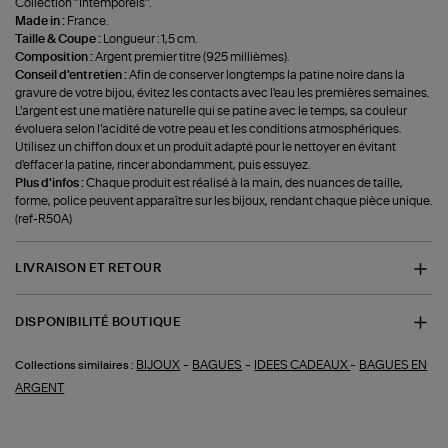
Collection "Intemporels".
Made in :
France.
Taille & Coupe :
Longueur : 1,5 cm.
Composition :
Argent premier titre (925 millièmes).
Conseil d'entretien :
Afin de conserver longtemps la patine noire dans la
gravure de votre bijou, évitez les contacts avec l'eau les premières semaines.
L'argent est une matière naturelle qui se patine avec le temps, sa couleur
évoluera selon l’acidité de votre peau et les conditions atmosphériques.
Utilisez un chiffon doux et un produit adapté pour le nettoyer en évitant
d'effacer la patine, rincer abondamment, puis essuyez.
Plus d'infos :
Chaque produit est réalisé à la main, des nuances de taille,
forme, police peuvent apparaître sur les bijoux, rendant chaque pièce unique.
(ref-R50A)
LIVRAISON ET RETOUR
DISPONIBILITÉ BOUTIQUE
-
-
-
BIJOUX
BAGUES
IDEES CADEAUX
BAGUES EN
Collections similaires :
ARGENT