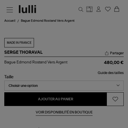
Aller au contenu principal
Accueil
Bague Edmond Rostand Vers Argent
MADE IN FRANCE
SERGE THORAVAL
Partager
Bague
Bague Edmond Rostand Vers Argent
480,00 €
Edmond
Rostand
Guide des tailles
Vers
Taille
Argent
AJOUTER AU PANIER
VOIR DISPONIBILITÉ EN BOUTIQUE