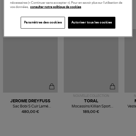
nécessaires (« Continuer sans accepter »). Pour en savoir plus sur l’utilisation de
vos données,
consulter notre politique de cookies
VOS DERNIERS PRODUITS VUS
Paramètres des cookies
Autoriser tous les cookies
NOUVELLE COLLECTION
N
JEROME DREYFUSS
TORAL
Sac Bobi S Cuir Lamé
Mocassins Killian Sport
Veste
Champagne
Mousse
480,00 €
189,00 €