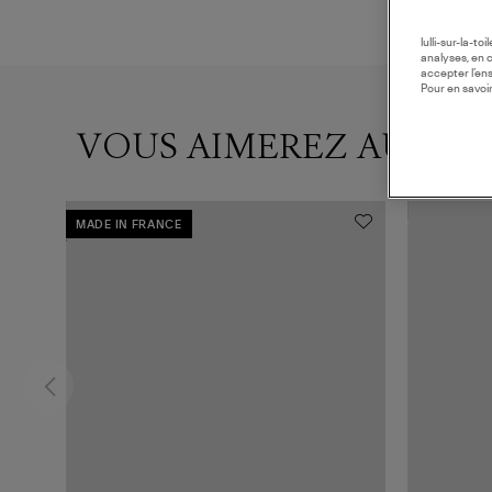
lulli-sur-la-t
analyses, en 
accepter l’en
Pour en savoir
VOUS AIMEREZ AUSSI
MADE IN FRANCE