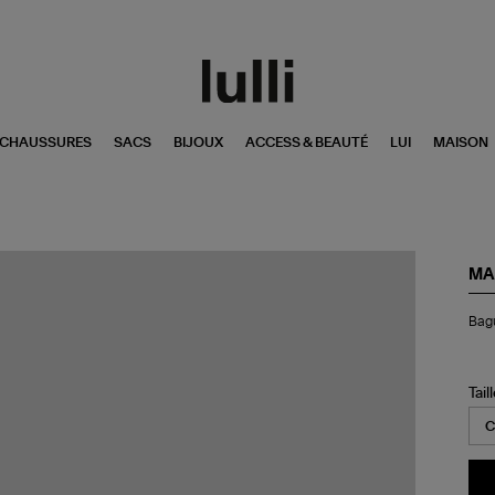
CHAUSSURES
SACS
BIJOUX
ACCESS & BEAUTÉ
LUI
MAISON
MA
Ba
Bagu
Fil
Di
Or
Ro
Tail