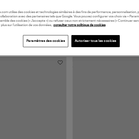
oile.com utilise des cookies et technologies similaires à des fins de performance, personnalisation, p
collaboration avec des partenaires tels que Google. Vous pouvez configurer vos choix via « Param
semble des cookies (« J’accepte ») ou refuser ceux non strictement nécessaires (« Continuer san
 plus sur l’utilisation de vos données,
consulter notre politique de cookies
Paramètres des cookies
Autoriser tous les cookies