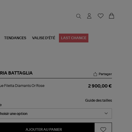
TENDANCES
VALISE D'ÉTÉ
LAST CHANCE
RIA BATTAGLIA
Partager
gue
e Filetta Diamants Or Rose
2 900,00 €
etta
amants
Guide des tailles
se
le
AJOUTER AU PANIER