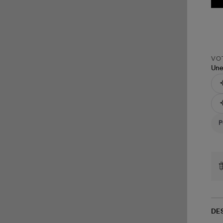
VOT
Une
DE