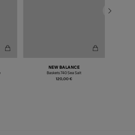
NEW BALANCE
e
Baskets 740 Sea Salt
Veste
120,00 €