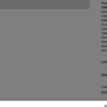
Bagu
Tail
Epai
Corp
Com
Or r
Cara
Type
Form
Diam
Qual
(re
LI
DI
Coll
BAG
Co