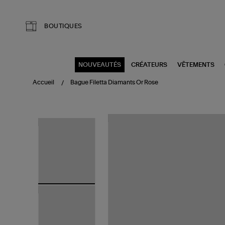
Aller au contenu principal
BOUTIQUES
NOUVEAUTÉS
CRÉATEURS
VÊTEMENTS
Accueil
Bague Filetta Diamants Or Rose