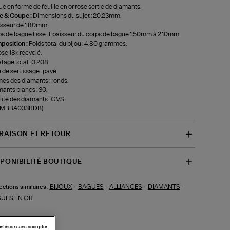
e en forme de feuille en or rose sertie de diamants.
le & Coupe :
Dimensions du sujet : 20.23mm.
sseur de 1.80mm.
s de bague lisse : Epaisseur du corps de bague 1.50mm à 2.10mm.
position :
Poids total du bijou : 4.80 grammes.
ose 18k recyclé.
tage total : 0.208
 de sertissage : pavé.
es des diamants : ronds.
ants blancs : 30.
ité des diamants : GVS.
f-MBBA033RDB)
VRAISON ET RETOUR
SPONIBILITÉ BOUTIQUE
BIJOUX
-
BAGUES
-
ALLIANCES
-
DIAMANTS
-
ections similaires :
UES EN OR
ntinuer sans accepter