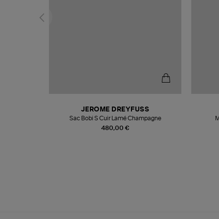
N
JEROME DREYFUSS
te
Sac Bobi S Cuir Lamé Champagne
M
480,00 €