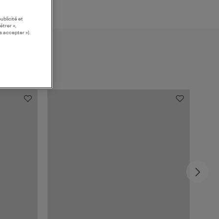
ublicité et
étrer »,
s accepter »).