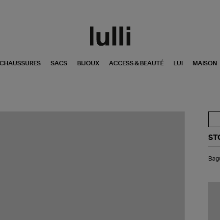
CHAUSSURES
SACS
BIJOUX
ACCESS & BEAUTÉ
LUI
MAISON
ST
Ba
Bagu
Gil
Di
Or
Noi