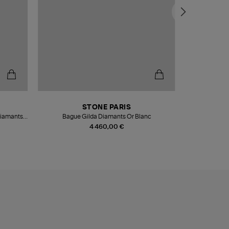
STONE PARIS
Diamants
Bague Gilda Diamants Or Blanc
Bague 
4 460,00 €