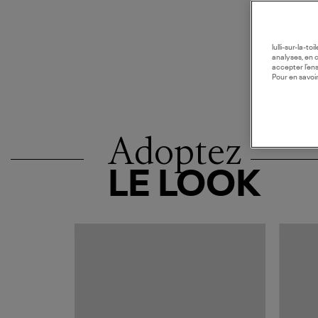
lulli-sur-la-t
analyses, en 
accepter l’en
Pour en savoir
Adoptez
LE LOOK