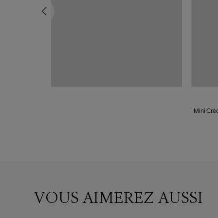
r Rose
Mini Créo
VOUS AIMEREZ AUSSI