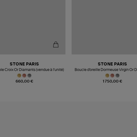
STONE PARIS
STONE PARIS
le Croix Or Diamants (vendue à l'unité)
Boucle d'oreille Dormeuse Virgin Or 
(vendue à l'unité)
660,00 €
1 750,00 €