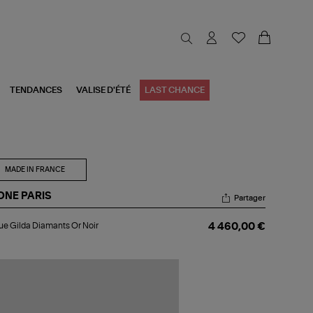
TENDANCES
VALISE D'ÉTÉ
LAST CHANCE
MADE IN FRANCE
ONE PARIS
Partager
gue
e Gilda Diamants Or Noir
4 460,00 €
da
amants
r