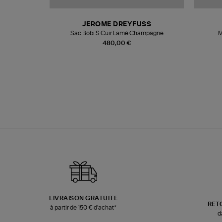
N
JEROME DREYFUSS
te
Sac Bobi S Cuir Lamé Champagne
M
480,00 €
LIVRAISON GRATUITE
RET
à partir de 150 € d'achat*
d