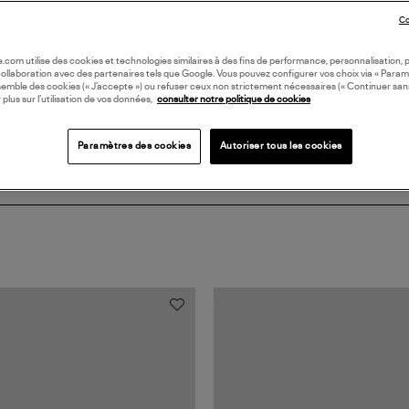
DI
Co
Coll
oile.com utilise des cookies et technologies similaires à des fins de performance, personnalisation, p
collaboration avec des partenaires tels que Google. Vous pouvez configurer vos choix via « Param
semble des cookies (« J’accepte ») ou refuser ceux non strictement nécessaires (« Continuer san
 plus sur l’utilisation de vos données,
consulter notre politique de cookies
Paramètres des cookies
Autoriser tous les cookies