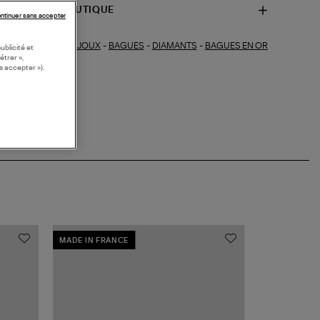
SPONIBILITÉ BOUTIQUE
ntinuer sans accepter
BIJOUX
-
BAGUES
-
DIAMANTS
-
BAGUES EN OR
ections similaires :
ublicité et
étrer »,
s accepter »).
MADE IN FRANCE
MADE IN FRA