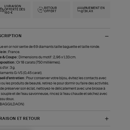
LIVRAISON
RETOUR
PAIEMENT EN
OFFERTE DÈS
OFFERT
3X,4X
150 €
SCRIPTION
e en or noir sertie de 69 diamants taille baguette et taille ronde.
 in :
France.
le & Coupe :
Dimensions du motif : 2,96 x 1,33 cm.
position :
Or 18 carats (750 millièmes).
 d’or : 3 g.
iamants G-VS (0,45 carat).
eil d'entretien :
Pour conserver votre bijou, évitez les contacts avec
u ou les produits de beauté, retirez-le pour dormir ou faire des activités.
 de préserver son éclat, nettoyez-le délicatement avec une brosse à
 souple et de l’eau savonneuse, rincez à l’eau chaude et séchez avec
issu doux.
f-BAGGILDAON)
VRAISON ET RETOUR