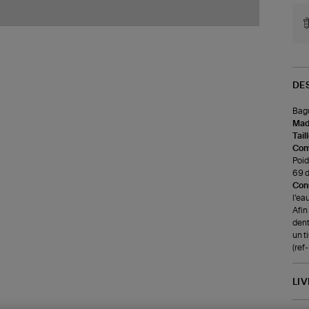
DE
Bagu
Made
Tail
Com
Poids
69 d
Cons
l’ea
Afin
dent
un t
(re
LI