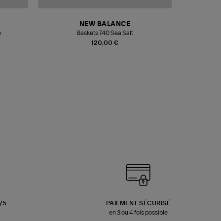
NEW BALANCE
e
Baskets 740 Sea Salt
Veste
120,00 €
3/5
PAIEMENT SÉCURISÉ
en 3 ou 4 fois possible