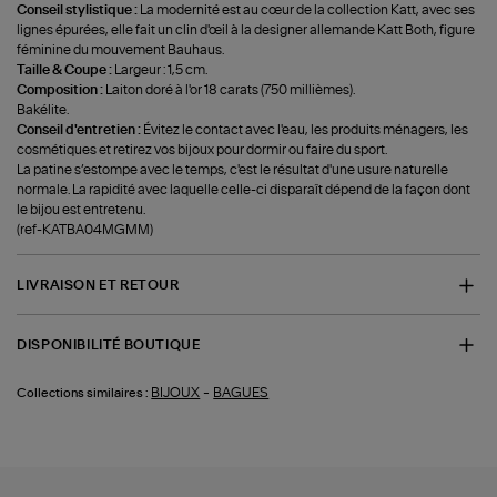
Conseil stylistique :
La modernité est au cœur de la collection Katt, avec ses
lignes épurées, elle fait un clin d'œil à la designer allemande Katt Both, figure
féminine du mouvement Bauhaus.
Taille & Coupe :
Largeur : 1,5 cm.
Composition :
Laiton doré à l'or 18 carats (750 millièmes).
Bakélite.
Conseil d'entretien :
Évitez le contact avec l'eau, les produits ménagers, les
cosmétiques et retirez vos bijoux pour dormir ou faire du sport.
La patine s’estompe avec le temps, c'est le résultat d'une usure naturelle
normale. La rapidité avec laquelle celle-ci disparaît dépend de la façon dont
le bijou est entretenu.
(ref-KATBA04MGMM)
LIVRAISON ET RETOUR
DISPONIBILITÉ BOUTIQUE
-
BIJOUX
BAGUES
Collections similaires :