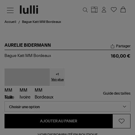
Aller au contenu principal
Accueil
Bague Katt MM Bordeaux
AURELIE BIDERMANN
Partager
Bague
Bague Katt MM Bordeaux
160,00 €
Katt
MM
Bordeaux
+
1
Voir plus
Guide des tailles
Taille
AJOUTER AU PANIER
VOIR DISPONIBILITÉ EN BOUTIQUE