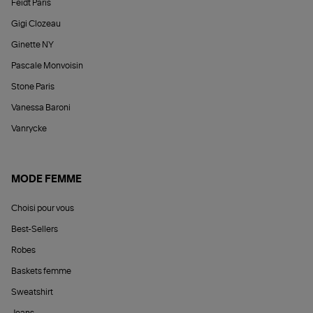
Feidt Paris
Gigi Clozeau
Ginette NY
Pascale Monvoisin
Stone Paris
Vanessa Baroni
Vanrycke
MODE FEMME
Choisi pour vous
Best-Sellers
Robes
Baskets femme
Sweatshirt