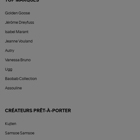
TOP MARQUES
Golden Goose
Jérôme Dreyfuss
Isabel Marant
Jeanne Vouland
Autry
Vanessa Bruno
Ugg
Baobab Collection
Assouline
CRÉATEURS PRÊT-À-PORTER
Kujten
Samsoe Samsoe