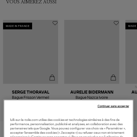
VOUS AIMEREZ AUSSI
MADE IN FRANCE
MADE 
N
SERGE THORAVAL
AURELIE BIDERMANN
AU
Bague Frisson Vermeil
Bague Nazca Ivoire
260,00 €
170,00 €
Continuer sans accepter
lulli-sur-la-toile.com utilise des cookies et technologies similaires à des fins de
performance, personnalisation, publicité et analyses, en collaboration avec des
partenaires tels que Google. Vous pouvez configurer vos choix via « Paramétrer »,
accepter l’ensemble des cookies (« J’accepte ») ou refuser ceux non strictement