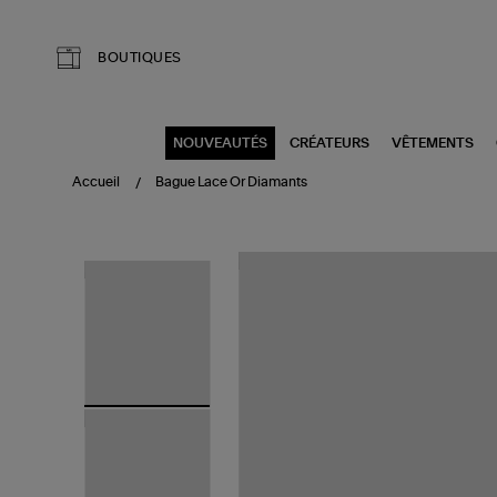
Aller au contenu principal
BOUTIQUES
NOUVEAUTÉS
CRÉATEURS
VÊTEMENTS
Accueil
Bague Lace Or Diamants