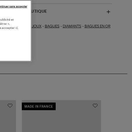
ntinuer sans accepter
SPONIBILITÉ BOUTIQUE
ublicité et
étrer »,
BIJOUX
-
BAGUES
-
DIAMANTS
-
BAGUES EN OR
ections similaires :
s accepter »).
MADE IN FRANCE
MADE IN FRA