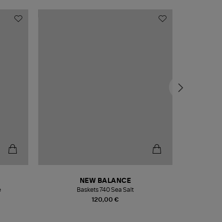
NEW BALANCE
e
Baskets 740 Sea Salt
Veste
120,00 €