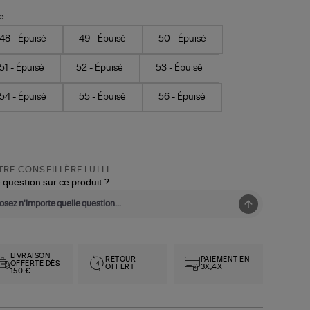
le
48 - Épuisé
49 - Épuisé
50 - Épuisé
51 - Épuisé
52 - Épuisé
53 - Épuisé
54 - Épuisé
55 - Épuisé
56 - Épuisé
RE CONSEILLÈRE LULLI
 question sur ce produit ?
LIVRAISON
RETOUR
PAIEMENT EN
OFFERTE DÈS
OFFERT
3X,4X
150 €