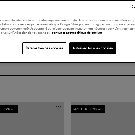
Co
DI
oile.com utilise des cookies et technologies similaires à des fins de performance, personnalisation, p
collaboration avec des partenaires tels que Google. Vous pouvez configurer vos choix via « Param
Coll
semble des cookies (« J’accepte ») ou refuser ceux non strictement nécessaires (« Continuer san
 plus sur l’utilisation de vos données,
consulter notre politique de cookies
Paramètres des cookies
Autoriser tous les cookies
N FRANCE
MADE IN FRANCE