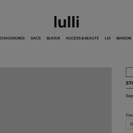
CHAUSSURES
SACS
BIJOUX
ACCESS & BEAUTÉ
LUI
MAISON
ST
Ba
Bag
La
Or
Di
Cou