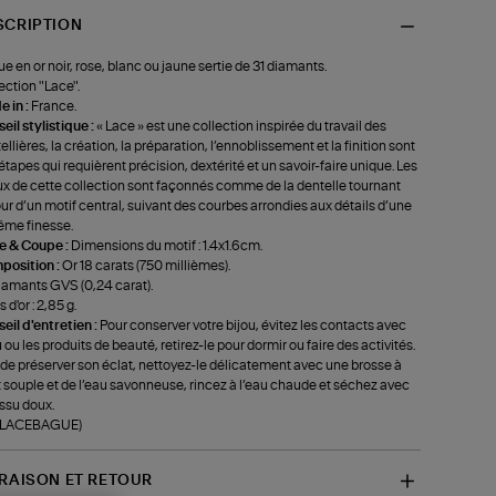
SCRIPTION
e en or noir, rose, blanc ou jaune sertie de 31 diamants.
ection "Lace".
 in :
France.
eil stylistique :
« Lace » est une collection inspirée du travail des
ellières, la création, la préparation, l’ennoblissement et la finition sont
étapes qui requièrent précision, dextérité et un savoir-faire unique. Les
ux de cette collection sont façonnés comme de la dentelle tournant
ur d’un motif central, suivant des courbes arrondies aux détails d’une
ême finesse.
le & Coupe :
Dimensions du motif : 1.4x1.6cm.
position :
Or 18 carats (750 millièmes).
iamants GVS (0,24 carat).
 d'or : 2,85 g.
eil d'entretien :
Pour conserver votre bijou, évitez les contacts avec
u ou les produits de beauté, retirez-le pour dormir ou faire des activités.
 de préserver son éclat, nettoyez-le délicatement avec une brosse à
 souple et de l’eau savonneuse, rincez à l’eau chaude et séchez avec
issu doux.
f-LACEBAGUE)
VRAISON ET RETOUR