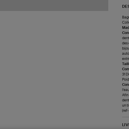
DE
Bagu
Coll
Made
Cons
dent
des 
bijo
auto
extr
Tail
Com
31 D
Poids
Cons
l’ea
Afin
dent
un t
(re
LI