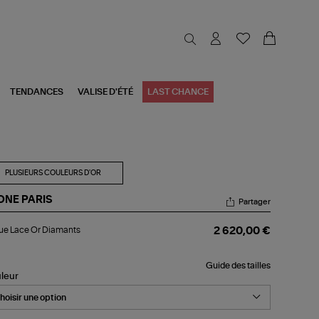
TENDANCES
VALISE D'ÉTÉ
LAST CHANCE
PLUSIEURS COULEURS D'OR
ONE PARIS
Partager
gue
ue Lace Or Diamants
2 620,00 €
ce
amants
Guide des tailles
leur