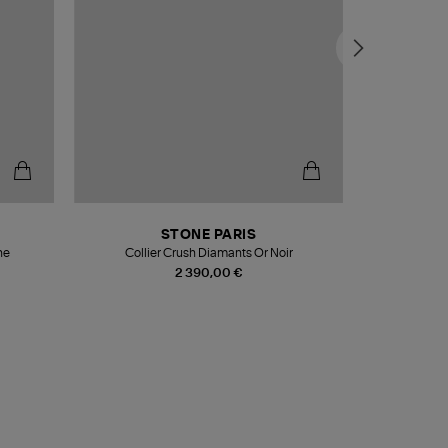
STONE PARIS
ne
Collier Crush Diamants Or Noir
Collie
2 390,00 €