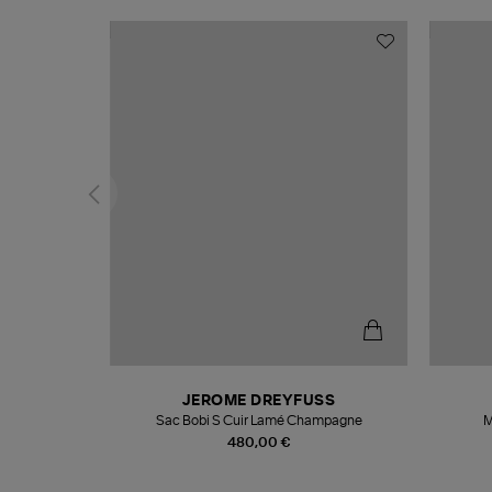
N
JEROME DREYFUSS
te
Sac Bobi S Cuir Lamé Champagne
M
480,00 €