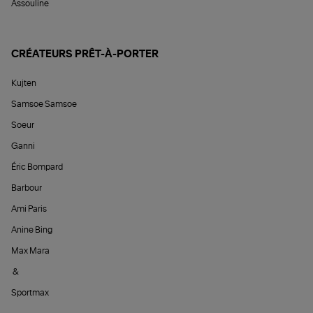
Assouline
CRÉATEURS PRÊT-À-PORTER
Kujten
Samsoe Samsoe
Soeur
Ganni
Éric Bompard
Barbour
Ami Paris
Anine Bing
Max Mara
&
Sportmax