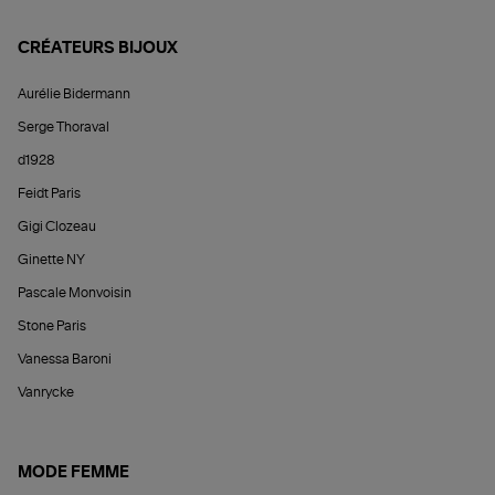
CRÉATEURS BIJOUX
Aurélie Bidermann
Serge Thoraval
d1928
Feidt Paris
Gigi Clozeau
Ginette NY
Pascale Monvoisin
Stone Paris
Vanessa Baroni
Vanrycke
MODE FEMME