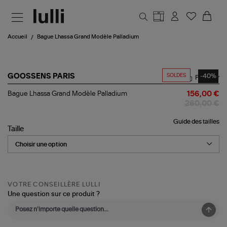
Aller au contenu principal
Accueil
Bague Lhassa Grand Modèle Palladium
SOLDES
-40%
GOOSSENS PARIS
Partager
Bague
Bague Lhassa Grand Modèle Palladium
156,00 €
Lhassa
260,00 €
Grand
Modèle
Guide des tailles
Palladium
Taille
VOTRE CONSEILLÈRE LULLI
Une question sur ce produit ?