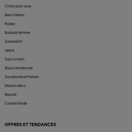
Choisi pour vous
Best-Sellers
Robes
Baskets femme
Sweatshirt
Jeans
Sacs à main
Bijoux tendances
Doudounes et Parkas
Maison déco
Beauté
Conseil Mode
OFFRES ET TENDANCES