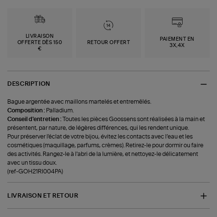
LIVRAISON
PAIEMENT EN
OFFERTE DÈS 150
RETOUR OFFERT
3X,4X
€
DESCRIPTION
Bague argentée avec maillons martelés et entremêlés.
Composition :
Palladium.
Conseil d'entretien :
Toutes les pièces Goossens sont réalisées à la main et
présentent, par nature, de légères différences, qui les rendent unique.
Pour préserver l'éclat de votre bijou, évitez les contacts avec l’eau et les
cosmétiques (maquillage, parfums, crèmes). Retirez-le pour dormir ou faire
des activités. Rangez-le à l'abri de la lumière, et nettoyez-le délicatement
avec un tissu doux.
(ref-GOH21RI004PA)
LIVRAISON ET RETOUR