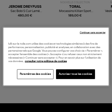
NOUVELLE COLLECTION
N
JEROME DREYFUSS
TORAL
Sac Bobi S Cuir Lamé
Mocassins Killian Sport
Veste
Champagne
Mousse
480,00 €
189,00 €
Continuer sans accepter
lulli-sur-la-toile.com utilise des cookies et technologies similaires à des fins de
performance, personnalisation, publicité et analyses, en collaboration avec des
partenaires tels que Google. Vous pouvez configurer vos choix via « Paramétrer »,
accepter l’ensemble des cookies (« J’accepte ») ou refuser ceux non strictement
nécessaires (« Continuer sans accepter »). Pour en savoir plus sur l’utilisation de
vos données,
consulter notre politique de cookies
Paramètres des cookies
Autoriser tous les cookies
LIVRAISON GRATUITE
à partir de 150 € d'achat*