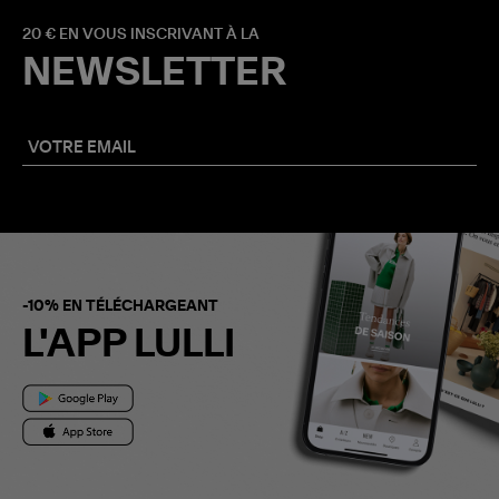
20 € EN VOUS INSCRIVANT À LA
NEWSLETTER
-10% EN TÉLÉCHARGEANT
L'APP LULLI