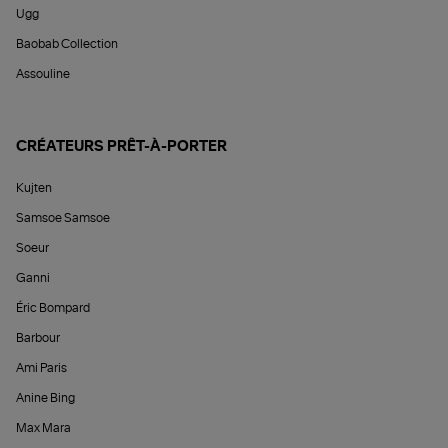
Ugg
Baobab Collection
Assouline
CRÉATEURS PRÊT-À-PORTER
Kujten
Samsoe Samsoe
Soeur
Ganni
Éric Bompard
Barbour
Ami Paris
Anine Bing
Max Mara