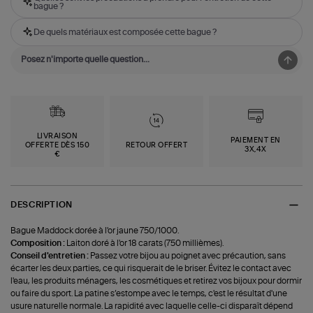
bague ?
De quels matériaux est composée cette bague ?
LIVRAISON
PAIEMENT EN
OFFERTE DÈS 150
RETOUR OFFERT
3X,4X
€
DESCRIPTION
Bague Maddock dorée à l'or jaune 750/1000.
Composition :
Laiton doré à l'or 18 carats (750 millièmes).
Conseil d'entretien :
Passez votre bijou au poignet avec précaution, sans
écarter les deux parties, ce qui risquerait de le briser. Évitez le contact avec
l'eau, les produits ménagers, les cosmétiques et retirez vos bijoux pour dormir
ou faire du sport. La patine s’estompe avec le temps, c'est le résultat d'une
usure naturelle normale. La rapidité avec laquelle celle-ci disparaît dépend