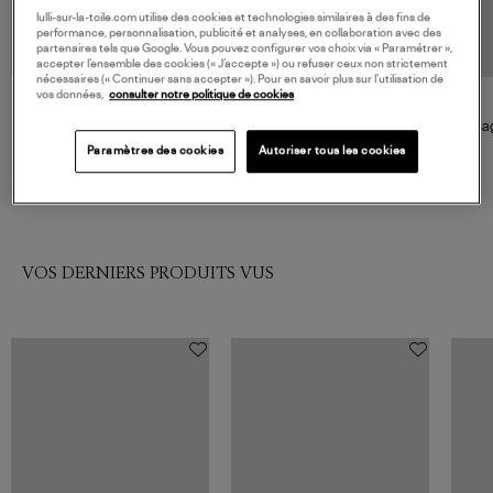
lulli-sur-la-toile.com utilise des cookies et technologies similaires à des fins de
performance, personnalisation, publicité et analyses, en collaboration avec des
partenaires tels que Google. Vous pouvez configurer vos choix via « Paramétrer »,
accepter l’ensemble des cookies (« J’accepte ») ou refuser ceux non strictement
nécessaires (« Continuer sans accepter »). Pour en savoir plus sur l’utilisation de
vos données,
consulter notre politique de cookies
ATELIER PAULIN
ATELIER PAULIN
Bague Originale Love Gold
Bague Originale Amour Gold
Bag
Filled Jaune
Filled Jaune
230,00 €
230,00 €
Paramètres des cookies
Autoriser tous les cookies
VOS DERNIERS PRODUITS VUS