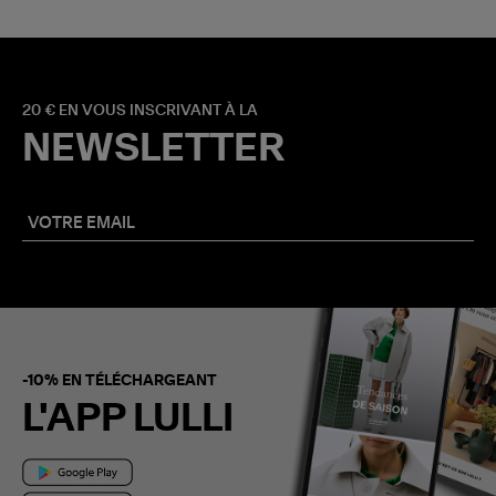
20 € EN VOUS INSCRIVANT À LA
NEWSLETTER
-10% EN TÉLÉCHARGEANT
L'APP LULLI