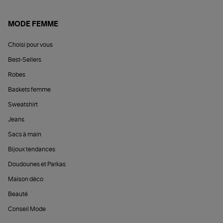
MODE FEMME
Choisi pour vous
Best-Sellers
Robes
Baskets femme
Sweatshirt
Jeans
Sacs à main
Bijoux tendances
Doudounes et Parkas
Maison déco
Beauté
Conseil Mode