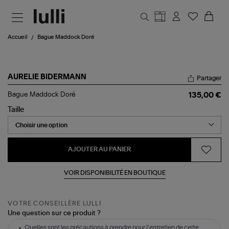
Aller au contenu principal
Accueil
Bague Maddock Doré
AURELIE BIDERMANN
Partager
Bague
Bague Maddock Doré
135,00 €
Maddock
Doré
Taille
AJOUTER AU PANIER
VOIR DISPONIBILITÉ EN BOUTIQUE
VOTRE CONSEILLÈRE LULLI
Une question sur ce produit ?
Quelles sont les précautions à prendre pour l'entretien de cette