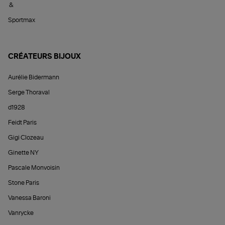
&
Sportmax
CRÉATEURS BIJOUX
Aurélie Bidermann
Serge Thoraval
d1928
Feidt Paris
Gigi Clozeau
Ginette NY
Pascale Monvoisin
Stone Paris
Vanessa Baroni
Vanrycke