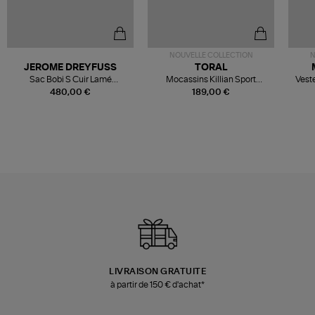
NOUVELLE COLLECTION
N
JEROME DREYFUSS
TORAL
Sac Bobi S Cuir Lamé
Mocassins Killian Sport
Veste
Champagne
Mousse
480,00 €
189,00 €
LIVRAISON GRATUITE
à partir de 150 € d'achat*