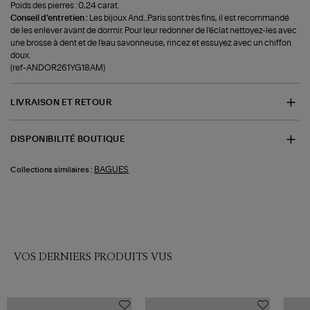
Poids des pierres : 0,24 carat.
Conseil d'entretien :
Les bijoux And...Paris sont très fins, il est recommandé
de les enlever avant de dormir. Pour leur redonner de l'éclat nettoyez-les avec
une brosse à dent et de l'eau savonneuse, rincez et essuyez avec un chiffon
doux.
(ref-ANDOR261YG18AM)
LIVRAISON ET RETOUR
DISPONIBILITÉ BOUTIQUE
BAGUES
Collections similaires :
VOS DERNIERS PRODUITS VUS