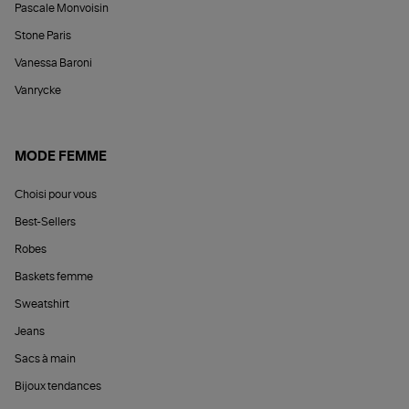
Pascale Monvoisin
Stone Paris
Vanessa Baroni
Vanrycke
MODE FEMME
Choisi pour vous
Best-Sellers
Robes
Baskets femme
Sweatshirt
Jeans
Sacs à main
Bijoux tendances