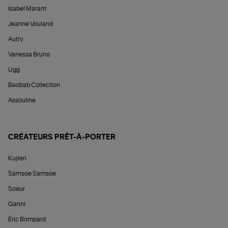
Isabel Marant
Jeanne Vouland
Autry
Vanessa Bruno
Ugg
Baobab Collection
Assouline
CRÉATEURS PRÊT-À-PORTER
Kujten
Samsoe Samsoe
Soeur
Ganni
Éric Bompard