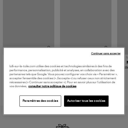
Continuer sans accepter
NOUVELLE COLLECTION
N
JEROME DREYFUSS
TORAL
lulli-sur-la-toile.com utilise des cookies et technologies similaires à des fins de
Sac Bobi S Cuir Lamé
Mocassins Killian Sport
Veste
performance, personnalisation, publicité et analyses, en collaboration avec des
Champagne
Mousse
480,00 €
189,00 €
partenaires tels que Google. Vous pouvez configurer vos choix via « Paramétrer »,
accepter l’ensemble des cookies (« J’accepte ») ou refuser ceux non strictement
nécessaires (« Continuer sans accepter »). Pour en savoir plus sur l’utilisation de
vos données,
consulter notre politique de cookies
Paramètres des cookies
Autoriser tous les cookies