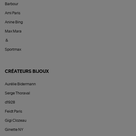
Barbour
Ami Paris
Anine Bing
Max Mara
&
Sportmax
CRÉATEURS BIJOUX
Aurélie Bidermann
Serge Thoraval
d1928
Feidt Paris
Gigi Clozeau
Ginette NY