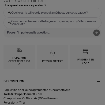
VOTRE CONSEILLÈRE LULLI
Une question sur ce produit ?
Quelle est la taille de la pierre d'améthyste sur cette bague ?
Comment entretenir cette bague en or jaune pour qu'elle conserve
son éclat ?
LIVRAISON
PAIEMENT EN
OFFERTE DÈS 150
RETOUR OFFERT
3X,4X
€
DESCRIPTION
Bague fine en or jaune agrémentée d'une améthyste.
Taille & Coupe :
Pierre : 0,2 cm.
Composition :
Or 18 carats (750 millièmes).
Poids d'or : 4,74 g.