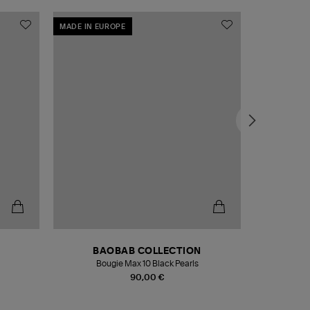
MADE IN EUROPE
MADE IN EU
BAOBAB COLLECTION
Bougie Max 10 Black Pearls
Paréo Fou
90,00 €