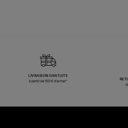
LIVRAISON GRATUITE
RET
à partir de 150 € d'achat*
d