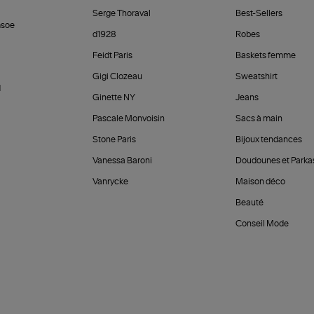
Serge Thoraval
Best-Sellers
soe
d1928
Robes
Feidt Paris
Baskets femme
Gigi Clozeau
Sweatshirt
d
Ginette NY
Jeans
Pascale Monvoisin
Sacs à main
Stone Paris
Bijoux tendances
Vanessa Baroni
Doudounes et Parka
Vanrycke
Maison déco
Beauté
Conseil Mode