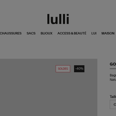
CHAUSSURES
SACS
BIJOUX
ACCESS & BEAUTÉ
LUI
MAISON
GO
-40%
SOLDES
Ba
Bagu
Min
Natu
Ca
Lar
Cri
de
Tail
Ro
Nat