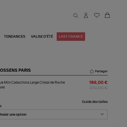
TENDANCES
VALISE D'ÉTÉ
LAST CHANCE
OSSENS PARIS
Partager
gue
e Mini Cabochons Large Cristal de Roche
186,00 €
i
rel
bochons
310,00 €
ge
stal
Guide des tailles
le
che
urel