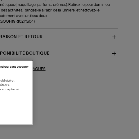
étiques (maquillage, parfums, crèmes). Retirez-le pour dormir ou
e des activités. Rangez-le à l'abri de la lumière, et nettoyez-le
catement avec un tissu doux.
f-GOOH19RI02YG04)
VRAISON ET RETOUR
SPONIBILITÉ BOUTIQUE
ntinuer sans accepter
BAGUES
ections similaires :
ublicité et
étrer »,
s accepter »).