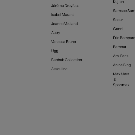
Kujten
Jérôme Dreyfuss
Samsoe Sam
Isabel Marant
Soeur
Jeanne Vouland
Ganni
Autry
Éric Bompar
Vanessa Bruno
Barbour
Ugg
Ami Paris
Baobab Collection
Anine Bing
Assouline
Max Mara
&
Sportmax