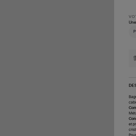
VOT
Une
DE
Bagu
cabo
Com
Méta
Cons
et p
cris
Pour