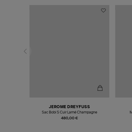
T
JEROME DREYFUSS
k
Sac Bobi S Cuir Lamé Champagne
M
480,00 €