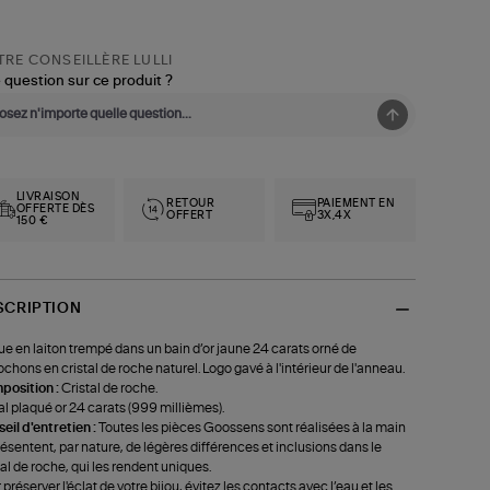
RE CONSEILLÈRE LULLI
 question sur ce produit ?
LIVRAISON
RETOUR
PAIEMENT EN
OFFERTE DÈS
OFFERT
3X,4X
150 €
SCRIPTION
e en laiton trempé dans un bain d’or jaune 24 carats orné de
chons en cristal de roche naturel. Logo gavé à l'intérieur de l'anneau.
position :
Cristal de roche.
l plaqué or 24 carats (999 millièmes).
eil d'entretien :
Toutes les pièces Goossens sont réalisées à la main
résentent, par nature, de légères différences et inclusions dans le
tal de roche, qui les rendent uniques.
 préserver l'éclat de votre bijou, évitez les contacts avec l’eau et les