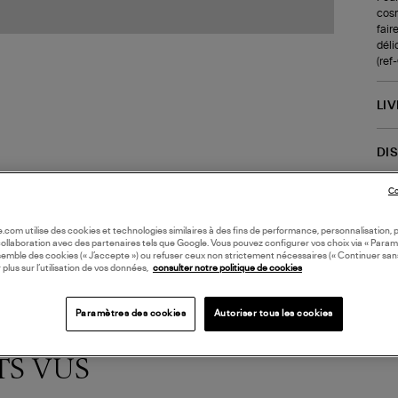
cosm
fair
déli
(re
LI
DI
Co
Coll
oile.com utilise des cookies et technologies similaires à des fins de performance, personnalisation, p
collaboration avec des partenaires tels que Google. Vous pouvez configurer vos choix via « Param
semble des cookies (« J’accepte ») ou refuser ceux non strictement nécessaires (« Continuer san
 plus sur l’utilisation de vos données,
consulter notre politique de cookies
Paramètres des cookies
Autoriser tous les cookies
TS VUS