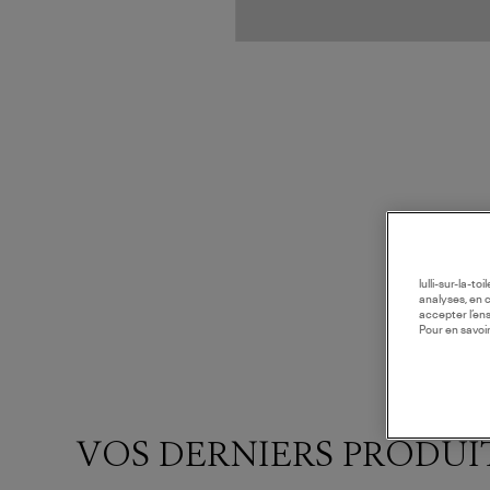
lulli-sur-la-t
analyses, en 
accepter l’en
Pour en savoir
VOS DERNIERS PRODUI