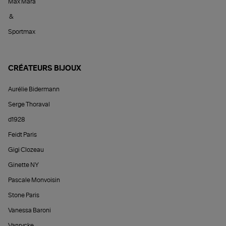
Max Mara
&
Sportmax
CRÉATEURS BIJOUX
Aurélie Bidermann
Serge Thoraval
d1928
Feidt Paris
Gigi Clozeau
Ginette NY
Pascale Monvoisin
Stone Paris
Vanessa Baroni
Vanrycke