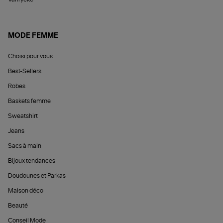
MODE FEMME
Choisi pour vous
Best-Sellers
Robes
Baskets femme
Sweatshirt
Jeans
Sacs à main
Bijoux tendances
Doudounes et Parkas
Maison déco
Beauté
Conseil Mode