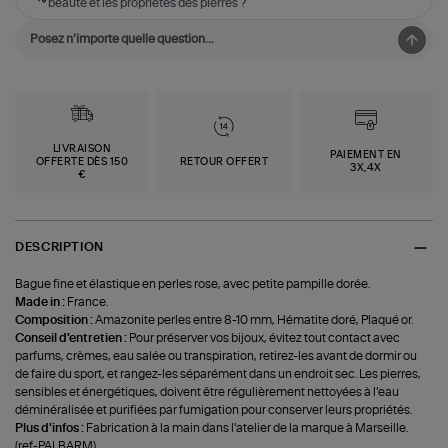
beauté et les propriétés des pierres ?
LIVRAISON
PAIEMENT EN
OFFERTE DÈS 150
RETOUR OFFERT
3X,4X
€
DESCRIPTION
Bague fine et élastique en perles rose, avec petite pampille dorée.
Made in :
France.
Composition :
Amazonite perles entre 8-10 mm, Hématite doré, Plaqué or.
Conseil d'entretien :
Pour préserver vos bijoux, évitez tout contact avec
parfums, crèmes, eau salée ou transpiration, retirez-les avant de dormir ou
de faire du sport, et rangez-les séparément dans un endroit sec. Les pierres,
sensibles et énergétiques, doivent être régulièrement nettoyées à l’eau
déminéralisée et purifiées par fumigation pour conserver leurs propriétés.
Plus d'infos :
Fabrication à la main dans l'atelier de la marque à Marseille.
(ref-PALBARM)