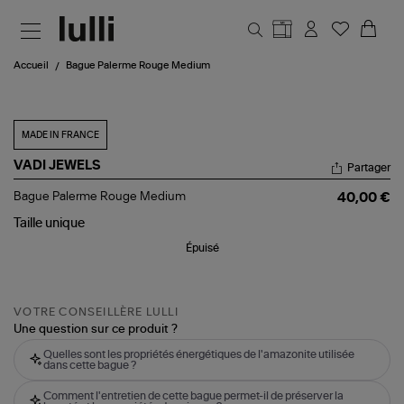
Aller au contenu principal
Accueil
Bague Palerme Rouge Medium
MADE IN FRANCE
VADI JEWELS
Partager
Bague
Bague Palerme Rouge Medium
40,00 €
Palerme
Rouge
Taille
unique
Medium
Épuisé
VOTRE CONSEILLÈRE LULLI
Une question sur ce produit ?
Quelles sont les propriétés énergétiques de l'amazonite utilisée
dans cette bague ?
Comment l'entretien de cette bague permet-il de préserver la