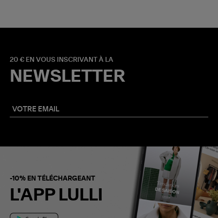
20 € EN VOUS INSCRIVANT À LA
NEWSLETTER
-10% EN TÉLÉCHARGEANT
L'APP LULLI