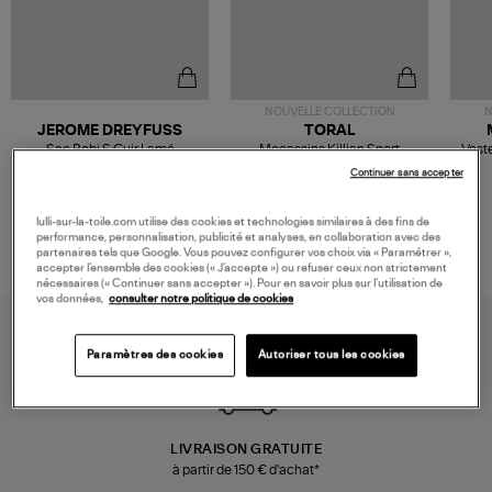
NOUVELLE COLLECTION
N
JEROME DREYFUSS
TORAL
Sac Bobi S Cuir Lamé
Mocassins Killian Sport
Veste
Champagne
Mousse
480,00 €
189,00 €
Continuer sans accepter
lulli-sur-la-toile.com utilise des cookies et technologies similaires à des fins de
performance, personnalisation, publicité et analyses, en collaboration avec des
partenaires tels que Google. Vous pouvez configurer vos choix via « Paramétrer »,
accepter l’ensemble des cookies (« J’accepte ») ou refuser ceux non strictement
nécessaires (« Continuer sans accepter »). Pour en savoir plus sur l’utilisation de
vos données,
consulter notre politique de cookies
Paramètres des cookies
Autoriser tous les cookies
LIVRAISON GRATUITE
à partir de 150 € d'achat*