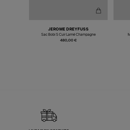
N
JEROME DREYFUSS
te
Sac Bobi S Cuir Lamé Champagne
M
480,00 €