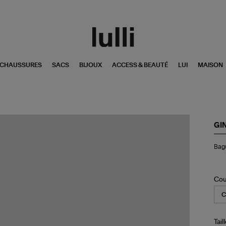
CHAUSSURES
SACS
BIJOUX
ACCESS & BEAUTÉ
LUI
MAISON
GI
Ba
Bag
Pa
Di
Or
Ro
Cou
Tail