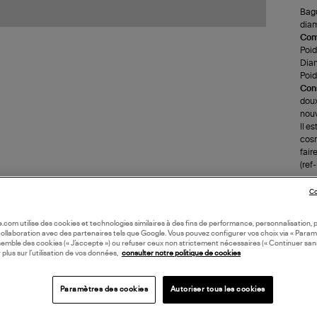
Bagu
diam
Com
Poids
Dia
Poid
Cons
doux
nouv
Il e
cosm
faire
(ref
Co
LI
oile.com utilise des cookies et technologies similaires à des fins de performance, personnalisation, p
collaboration avec des partenaires tels que Google. Vous pouvez configurer vos choix via « Param
DI
semble des cookies (« J’accepte ») ou refuser ceux non strictement nécessaires (« Continuer san
 plus sur l’utilisation de vos données,
consulter notre politique de cookies
Coll
BAG
Paramètres des cookies
Autoriser tous les cookies