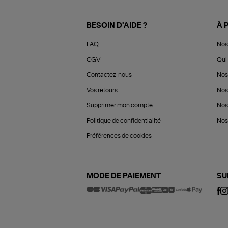
BESOIN D'AIDE ?
À 
FAQ
Nos
CGV
Qui 
Contactez-nous
Nos
Vos retours
Nos
Supprimer mon compte
Nos
Politique de confidentialité
Nos 
Préférences de cookies
MODE DE PAIEMENT
SU