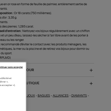
e en or rose en forme de feuille de palmier, entièrement sertie de
ants.
position :
Or 18 carats (750 millièmes).
 d'or : 3,35 g.
mants.
s des pierres : 1,285 carat.
eil d'entretien :
Nettoyez vos bijoux régulièrement avec un chiffon
 et un peu d'eau, laissez-les sécher à l'air libre avant de les porter à
eau ou les ranger.
st recommandé d'éviter le contact avec les produits ménagers, les
étiques, la mer ou la piscine et de retirez vos bijoux pour dormir ou
 du sport.
-RPLMD)
ntinuer sans accepter
VRAISON ET RETOUR
ublicité et
étrer »,
SPONIBILITÉ BOUTIQUE
s accepter »).
BIJOUX
-
BAGUES
-
ALLIANCES
-
DIAMANTS
-
ections similaires :
UES EN OR