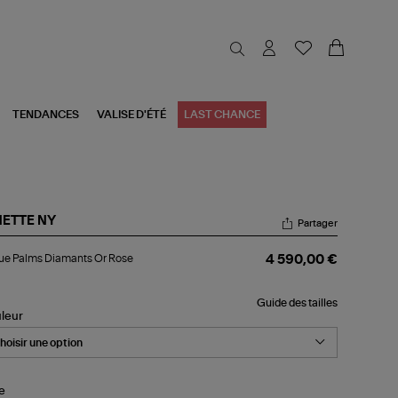
TENDANCES
VALISE D'ÉTÉ
LAST CHANCE
NETTE NY
Partager
gue
ue Palms Diamants Or Rose
4 590,00 €
lms
amants
Guide des tailles
se
leur
le