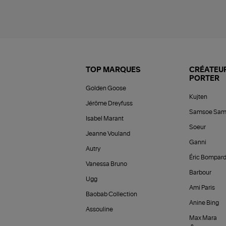
TOP MARQUES
CRÉATEUR
PORTER
Golden Goose
Kujten
Jérôme Dreyfuss
Samsoe Sam
Isabel Marant
Soeur
Jeanne Vouland
Ganni
Autry
Éric Bompar
Vanessa Bruno
Barbour
Ugg
Ami Paris
Baobab Collection
Anine Bing
Assouline
Max Mara