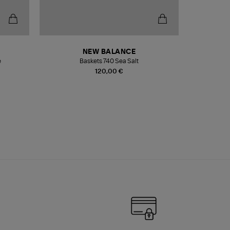
NEW BALANCE
e
Baskets 740 Sea Salt
Veste
120,00 €