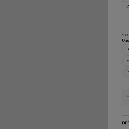
VOT
Une
DE