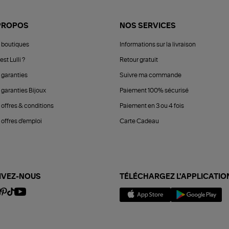
PROPOS
NOS SERVICES
 boutiques
Informations sur la livraison
est Lulli ?
Retour gratuit
 garanties
Suivre ma commande
 garanties Bijoux
Paiement 100% sécurisé
 offres & conditions
Paiement en 3 ou 4 fois
offres d'emploi
Carte Cadeau
IVEZ-NOUS
TÉLÉCHARGEZ L'APPLICATIO