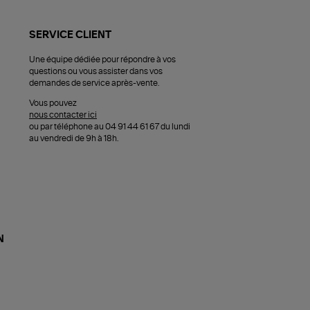
SERVICE CLIENT
Une équipe dédiée pour répondre à vos
questions ou vous assister dans vos
demandes de service après-vente.
Vous pouvez
nous contacter ici
ou par téléphone au 04 91 44 61 67 du lundi
au vendredi de 9h à 18h.
N