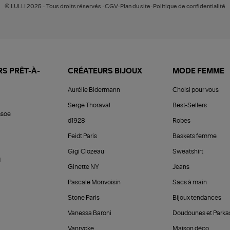
© LULLI 2025 - Tous droits réservés -CGV-Plan du site-Politique de confidentialité
S PRÊT-À-
CRÉATEURS BIJOUX
MODE FEMME
Aurélie Bidermann
Choisi pour vous
Serge Thoraval
Best-Sellers
soe
d1928
Robes
Feidt Paris
Baskets femme
Gigi Clozeau
Sweatshirt
d
Ginette NY
Jeans
Pascale Monvoisin
Sacs à main
Stone Paris
Bijoux tendances
Vanessa Baroni
Doudounes et Parka
Vanrycke
Maison déco