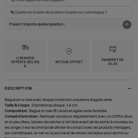
Quelle est la taille de la pierre d'agate sur cette bague ?
LIVRAISON
PAIEMENT EN
OFFERTE DÈS 150
RETOUR OFFERT
3X,4X
€
DESCRIPTION
Bague en or rose avec disque contenant une pierre d'agate verte.
Taille & Coupe :
Diamètre du disque : 1,4 cm.
Composition :
Bague or rose 18 carats et agate verte facettée.
Conseil d'entretien :
Nettoyez vos bijoux régulièrement avec un chiffon doux
et un peu d'eau, laissez-les sécher à l'air libre avant de les porter à nouveau ou
les ranger. Il est recommandé d'éviter le contact avec les produits ménagers,
les cosmétiques, la mer ou la piscine et de retirez vos bijoux pour dormir ou