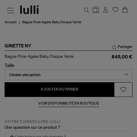
Aller au contenu principal
Accueil
Bague Pixie Agate Baby Disque Verte
GINETTE NY
Partager
Bague
Bague Pixie Agate Baby Disque Verte
845,00 €
Pixie
Agate
Taille
Baby
Disque
Verte
AJOUTER AU PANIER
VOIR DISPONIBILITÉ EN BOUTIQUE
VOTRE CONSEILLÈRE LULLI
Une question sur ce produit ?
Cette bague est-elle réglable ?