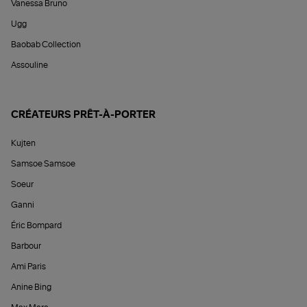
Vanessa Bruno
Ugg
Baobab Collection
Assouline
CRÉATEURS PRÊT-À-PORTER
Kujten
Samsoe Samsoe
Soeur
Ganni
Éric Bompard
Barbour
Ami Paris
Anine Bing