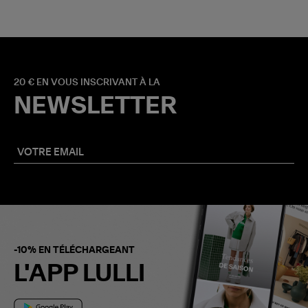
20 € EN VOUS INSCRIVANT À LA
NEWSLETTER
-10% EN TÉLÉCHARGEANT
L'APP LULLI