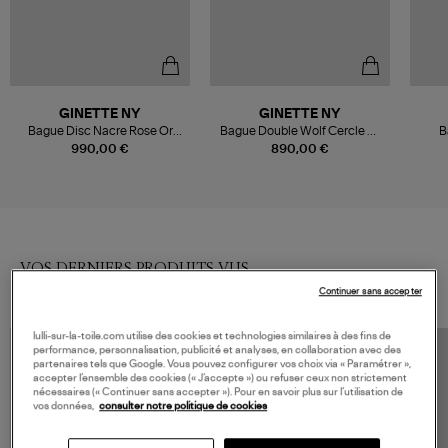
GINETTE NY
GINETTE NY
Bague Disc Nacre Rose Or
Bague Double Wolf Cercle Or
B
Rose
Rose
Goldf
990,00 €
890,00 €
VOS DERNIERS PRODUITS VUS
Continuer sans accepter
lulli-sur-la-toile.com utilise des cookies et technologies similaires à des fins de
performance, personnalisation, publicité et analyses, en collaboration avec des
partenaires tels que Google. Vous pouvez configurer vos choix via « Paramétrer »,
accepter l’ensemble des cookies (« J’accepte ») ou refuser ceux non strictement
nécessaires (« Continuer sans accepter »). Pour en savoir plus sur l’utilisation de
vos données,
consulter notre politique de cookies