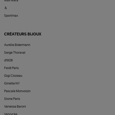
Max Mara
&
Sportmax
CRÉATEURS BIJOUX
Aurélie Bidermann
Serge Thoraval
d1928
Feidt Paris
Gigi Clozeau
Ginette NY
Pascale Monvoisin
Stone Paris
Vanessa Baroni
Vanrycke