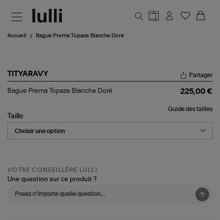
Aller au contenu principal
Accueil
Bague Prema Topaze Blanche Doré
TITYARAVY
Partager
Bague
Bague Prema Topaze Blanche Doré
225,00 €
Prema
Topaze
Guide des tailles
Blanche
Taille
Doré
VOTRE CONSEILLÈRE LULLI
Une question sur ce produit ?