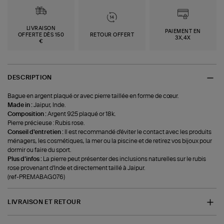
LIVRAISON
PAIEMENT EN
OFFERTE DÈS 150
RETOUR OFFERT
3X,4X
€
DESCRIPTION
Bague en argent plaqué or avec pierre taillée en forme de cœur.
Made in :
Jaipur, Inde.
Composition :
Argent 925 plaqué or 18k.
Pierre précieuse : Rubis rose.
Conseil d'entretien :
Il est recommandé d'éviter le contact avec les produits
ménagers, les cosmétiques, la mer ou la piscine et de retirez vos bijoux pour
dormir ou faire du sport.
Plus d'infos :
La pierre peut présenter des inclusions naturelles sur le rubis
rose provenant d'Inde et directement taillé à Jaipur.
(ref-PREMABAG076)
LIVRAISON ET RETOUR