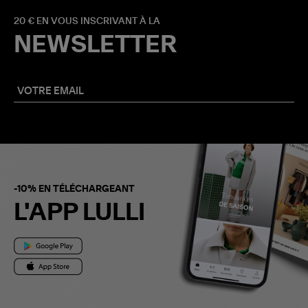
20 € EN VOUS INSCRIVANT À LA
NEWSLETTER
-10% EN TÉLÉCHARGEANT
L'APP LULLI