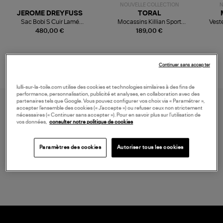
NOUVELLE COLLECTION
N
JEROME DREYFUSS
TORAL
Sac Bobi S Cuir Lamé
Mocassins Killian Sport
Veste
Champagne
Mousse
480,00 €
189,00 €
Continuer sans accepter
lulli-sur-la-toile.com utilise des cookies et technologies similaires à des fins de
performance, personnalisation, publicité et analyses, en collaboration avec des
partenaires tels que Google. Vous pouvez configurer vos choix via « Paramétrer »,
accepter l’ensemble des cookies (« J’accepte ») ou refuser ceux non strictement
nécessaires (« Continuer sans accepter »). Pour en savoir plus sur l’utilisation de
vos données,
consulter notre politique de cookies
Paramètres des cookies
Autoriser tous les cookies
LIVRAISON GRATUITE
à partir de 150 € d'achat*