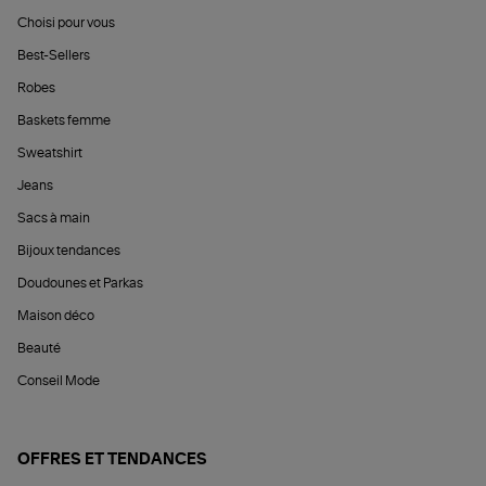
Choisi pour vous
Best-Sellers
Robes
Baskets femme
Sweatshirt
Jeans
Sacs à main
Bijoux tendances
Doudounes et Parkas
Maison déco
Beauté
Conseil Mode
OFFRES ET TENDANCES