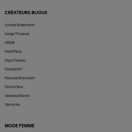
CRÉATEURS BIJOUX
Aurélie Bidermann
Serge Thoraval
d1928
Feidt Paris
Gigi Clozeau
Ginette NY
Pascale Monvoisin
Stone Paris
Vanessa Baroni
Vanrycke
MODE FEMME