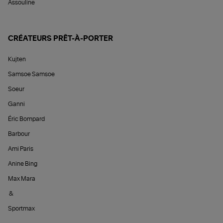
Assouline
CRÉATEURS PRÊT-À-PORTER
Kujten
Samsoe Samsoe
Soeur
Ganni
Éric Bompard
Barbour
Ami Paris
Anine Bing
Max Mara
&
Sportmax