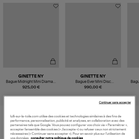
GINETTE NY
GINETTE NY
Bague Midnight Mini Diamant
Bague Ever Mini Disc
Bagu
Or Rose
Diamants Or Rose
925,00 €
990,00 €
Continuer sans accepter
lulli-sur-la-toile.com utilise des cookies et technologies similaires à des fins de
performance, personnalisation, publicité et analyses, en collaboration avec des
VOS DERNIERS PRODUITS VUS
partenaires tels que Google. Vous pouvez configurer vos choix via « Paramétrer »,
accepter l’ensemble des cookies (« J’accepte ») ou refuser ceux non strictement
nécessaires (« Continuer sans accepter »). Pour en savoir plus sur l’utilisation de
vos données,
consulter notre politique de cookies