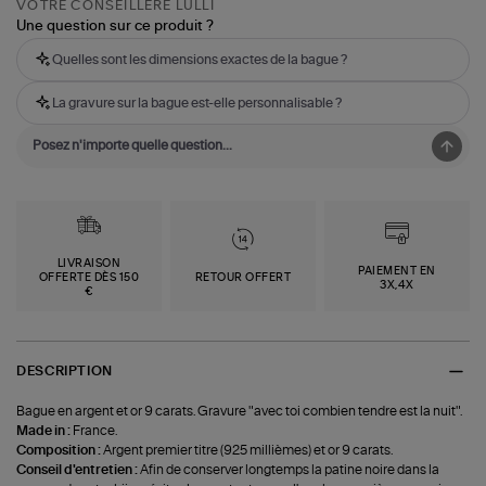
VOTRE CONSEILLÈRE LULLI
Une question sur ce produit ?
Quelles sont les dimensions exactes de la bague ?
La gravure sur la bague est-elle personnalisable ?
LIVRAISON
PAIEMENT EN
OFFERTE DÈS 150
RETOUR OFFERT
3X,4X
€
DESCRIPTION
Bague en argent et or 9 carats. Gravure "avec toi combien tendre est la nuit".
Made in :
France.
Composition :
Argent premier titre (925 millièmes) et or 9 carats.
Conseil d'entretien :
Afin de conserver longtemps la patine noire dans la