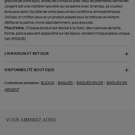
gravure de votre bijou, évitez les contacts avec l'eau les premières semaines.
L'argent est une matière naturelle qui se patine avec le temps, sa couleur
évoluera selon l’acidité de votre peau et les conditions atmosphériques.
Utilisez un chiffon doux et un produit adapté pour le nettoyer en évitant
d'effacer la patine, rincer abondamment, puis essuyez.
Plus d'infos :
Chaque produit est réalisé à la main, des nuances de taille,
forme, police peuvent apparaître sur les bijoux, rendant chaque pièce unique.
(ref-R153OR)
LIVRAISON ET RETOUR
DISPONIBILITÉ BOUTIQUE
-
-
-
BIJOUX
BAGUES
BAGUES EN OR
BAGUES EN
Collections similaires :
ARGENT
VOUS AIMEREZ AUSSI