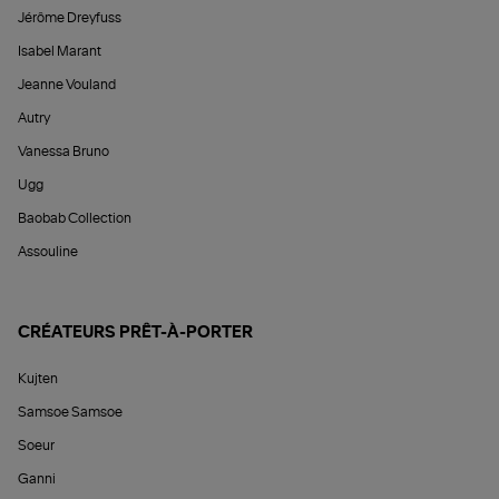
Jérôme Dreyfuss
Isabel Marant
Jeanne Vouland
Autry
Vanessa Bruno
Ugg
Baobab Collection
Assouline
CRÉATEURS PRÊT-À-PORTER
Kujten
Samsoe Samsoe
Soeur
Ganni