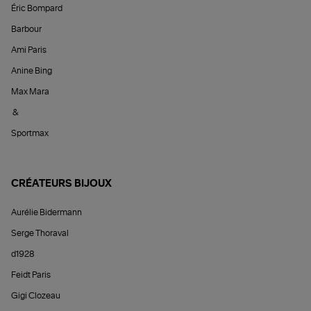
Éric Bompard
Barbour
Ami Paris
Anine Bing
Max Mara
&
Sportmax
CRÉATEURS BIJOUX
Aurélie Bidermann
Serge Thoraval
d1928
Feidt Paris
Gigi Clozeau