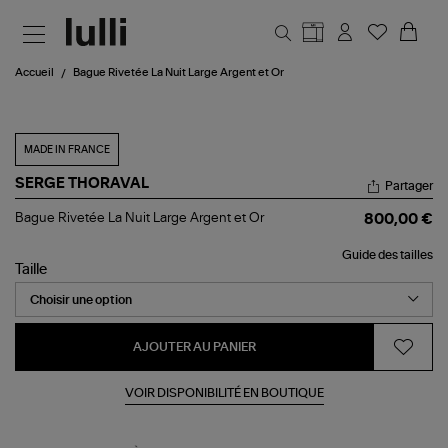
Aller au contenu principal
Accueil
Bague Rivetée La Nuit Large Argent et Or
MADE IN FRANCE
SERGE THORAVAL
Partager
Bague
Bague Rivetée La Nuit Large Argent et Or
800,00 €
Rivetée
La
Guide des tailles
Nuit
Taille
Large
Argent
et
Or
AJOUTER AU PANIER
VOIR DISPONIBILITÉ EN BOUTIQUE