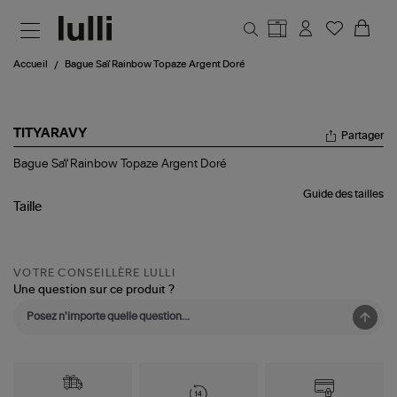
Aller au contenu principal
Accueil
Bague Saï Rainbow Topaze Argent Doré
TITYARAVY
Partager
Bague
Bague Saï Rainbow Topaze Argent Doré
Saï
Rainbow
Guide des tailles
Topaze
Taille
Argent
Doré
VOTRE CONSEILLÈRE LULLI
Une question sur ce produit ?