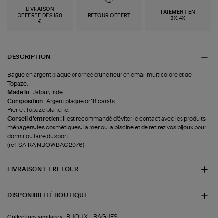
LIVRAISON
PAIEMENT EN
OFFERTE DÈS 150
RETOUR OFFERT
3X,4X
€
DESCRIPTION
Bague en argent plaqué or ornée d'une fleur en émail multicolore et de
Topaze.
Made in :
Jaipur, Inde
Composition :
Argent plaqué or 18 carats.
Pierre : Topaze blanche.
Conseil d'entretien :
Il est recommandé d'éviter le contact avec les produits
ménagers, les cosmétiques, la mer ou la piscine et de retirez vos bijoux pour
dormir ou faire du sport.
(ref-SAIRAINBOWBAG2076)
LIVRAISON ET RETOUR
DISPONIBILITÉ BOUTIQUE
-
BIJOUX
BAGUES
Collections similaires :