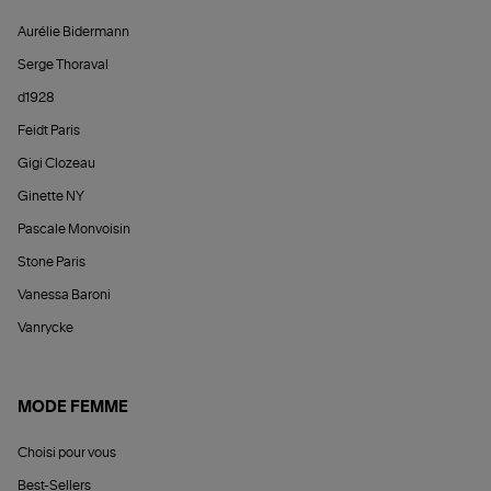
Aurélie Bidermann
Serge Thoraval
d1928
Feidt Paris
Gigi Clozeau
Ginette NY
Pascale Monvoisin
Stone Paris
Vanessa Baroni
Vanrycke
MODE FEMME
Choisi pour vous
Best-Sellers